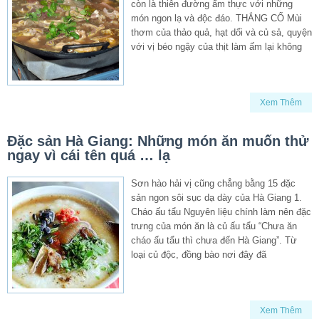
còn là thiên đường ẩm thực với những
món ngon lạ và độc đáo. THẮNG CỐ Mùi
thơm của thảo quả, hạt dổi và củ sả, quyện
với vị béo ngậy của thịt làm ấm lại không
Xem Thêm
Đặc sản Hà Giang: Những món ăn muốn thử
ngay vì cái tên quá … lạ
Sơn hào hải vị cũng chẳng bằng 15 đặc
sản ngon sôi sục dạ dày của Hà Giang 1.
Cháo ấu tẩu Nguyên liệu chính làm nên đặc
trưng của món ăn là củ ấu tẩu “Chưa ăn
cháo ấu tẩu thì chưa đến Hà Giang”. Từ
loại củ độc, đồng bào nơi đây đã
Xem Thêm