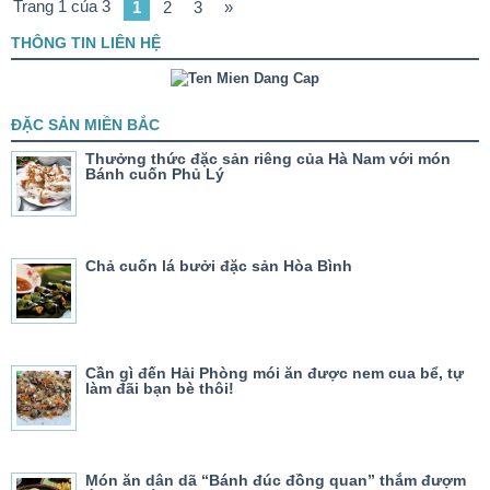
Trang 1 của 3
1
2
3
»
THÔNG TIN LIÊN HỆ
ĐẶC SẢN MIỀN BẮC
Thưởng thức đặc sản riêng của Hà Nam với món
Bánh cuốn Phủ Lý
Chả cuốn lá bưởi đặc sản Hòa Bình
Cần gì đến Hải Phòng mói ăn được nem cua bể, tự
làm đãi bạn bè thôi!
Món ăn dân dã “Bánh đúc đồng quan” thắm đượm