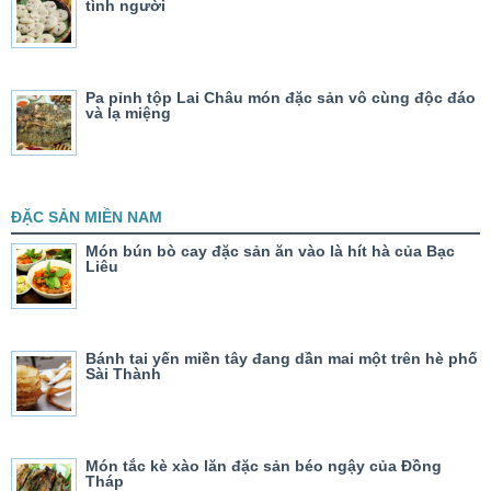
tình người
Pa pỉnh tộp Lai Châu món đặc sản vô cùng độc đáo
và lạ miệng
ĐẶC SẢN MIỀN NAM
Món bún bò cay đặc sản ăn vào là hít hà của Bạc
Liêu
Bánh tai yến miền tây đang dần mai một trên hè phố
Sài Thành
Món tắc kè xào lăn đặc sản béo ngậy của Đồng
Tháp