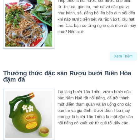
Tiếp theo là nồi nước xốt được chế biến
từ: thịt cá, gan cá, mở cá và các gia vị
như hành, sả, riềng bỏ lên bếp đun sôi đến
khi nào nước sền sệt và rắc vào tí xíu hạt
mè. Các bạn có từng nghe qua món ăn này
chứ? Nếu ai ở
Xem Thêm
Thưởng thức đặc sản Rượu bưởi Biên Hòa
đậm đà
Tại làng bưởi Tân Triều, vườn bưởi của
bác Năm Huệ rất nổi tiếng, đã trở thành
một điểm tham quan và ăn uống cho các
bạn trẻ và gia đình. Bưởi Biên Hòa (hay
còn gọi là bưởi Tân Triều) là một đặc sản
nổi tiếng có xuất xứ từ quê tôi đấy các