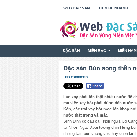
WEB ĐẶC SẢN
LIÊN HỆ NHANH
»
ĐẶC SẢN
MIỀN BẮC
MIỀN NAM
Đặc sản Bún song thần 
No comments
Lúc xay phải tốn thật nhiều nước để ch
mà việc xay bột phải dùng đến nước s
Kôn, các trại xay bột mọc lên khắp nơi
nước thật trong và mát.
Bình Định có câu ca: “Nón ngựa Gò Găng
tư Nhơn Ngãi/ Xoài tượng chín Hưng Lon
những tấm bún vuông vức hay cuộn lại th