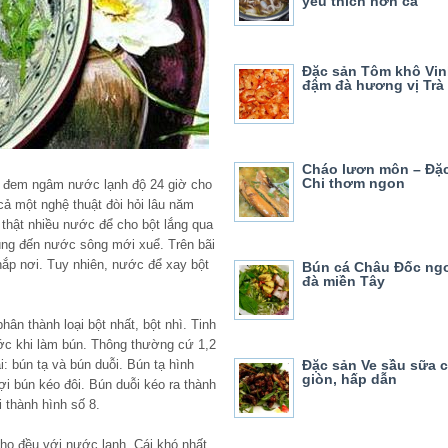
yêu thích hơn cả
Đặc sản Tôm khô Vin
đậm đà hương vị Trà
Cháo lươn môn – Đặ
Chi thơm ngon
i đem ngâm nước lạnh độ 24 giờ cho
cả một nghệ thuật đòi hỏi lâu năm
 thật nhiều nước để cho bột lắng qua
dùng đến nước sông mới xuể. Trên bãi
hắp nơi. Tuy nhiên, nước để xay bột
Bún cá Châu Đốc ng
đà miền Tây
ân thành loại bột nhất, bột nhì. Tinh
ớc khi làm bún. Thông thường cứ 1,2
i: bún tạ và bún duỗi. Bún tạ hình
Đặc sản Ve sầu sữa 
giòn, hấp dẫn
i bún kéo đôi. Bún duỗi kéo ra thành
 thành hình số 8.
ho đều với nước lạnh. Cái khó nhất