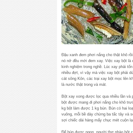
Đậu xanh đem phơi nắng cho thật khô rồ
nó nở đều mới đem xay. Việc xay bột là 
kinh nghiệm trong nghề. Lúc xay phải tốn
nhiều đợt, vì vậy mà việc xay bột phải 
cát sông Kôn, các trại xay bột mọc lên k
là nước thật trong và mát.
Bột xay xong được lọc qua nhiều lần và ph
bột được mang đi phơi nắng cho khô trư
kg bột làm được 1 kg bún. Bún có hai loạ
vuông, mỗi bề dày chừng ba tấc tây và sợ
sợi chiếc dài hàng mấy chục mét cuộn lại
Để bún được ngon, người thợ nhào bột c