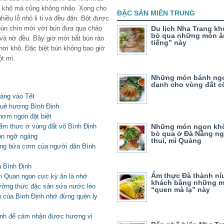
g khô mà cũng không nhão. Xong cho
ĐẶC SẢN MIỀN TRUNG
hiều lỗ nhỏ li ti và đều đặn. Bột được
 bún chín mới vớt bún đưa qua chảo
Du lịch Nha Trang kh
bỏ qua những món ă
và nở đều. Bây giờ mới bắt bún rảo
tiếng” này
hơi khô. Đặc biệt bún không bao giờ
ột mì.
Những món bánh ng
danh cho vùng đất c
ràng vào Tết
quê hương Bình Định
thơm ngon đặt biệt
ẩm thực ở vùng đất võ Bình Định
Những món ngon kh
bỏ qua ở Đà Nẵng ng
on ngỡ ngàng
thui, mì Quảng
ong bửa cơm của người dân Bình
 Bình Định
Ẩm thực Đà thành ní
 Quan ngon cực kỳ ăn là nhớ
khách bằng những m
ởng thức đặc sản sứa nước lèo
“quen mà lạ” này
 của Bình Định nhớ đừng quên ly
ịnh để cảm nhận được hương vị