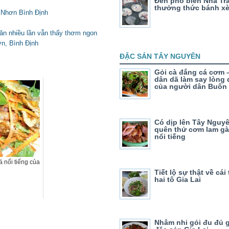
Đến phố biển Nha Tr
thưởng thức bánh x
 Nhơn Bình Định
n nhiều lần vẫn thấy thơm ngon
n, Bình Định
ĐẶC SẢN TÂY NGUYÊN
Gỏi cà đắng cá cơm 
dân dã làm say lòng
của người dân Buôn
Có dịp lên Tây Nguy
quên thử cơm lam g
nổi tiếng
á nổi tiếng của
Tiết lộ sự thật về cái
hai tô Gia Lai
Nhâm nhi gỏi đu đủ 