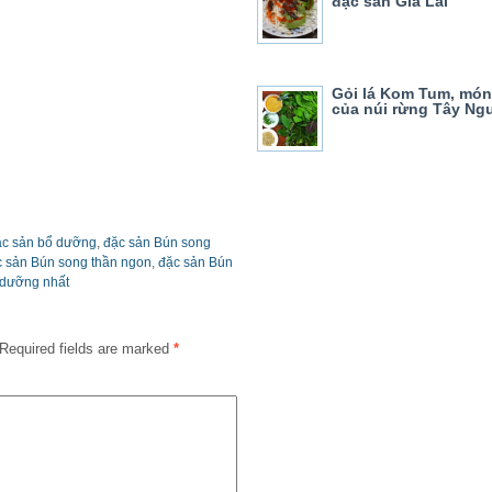
đặc sản Gia Lai
Gỏi lá Kom Tum, món
của núi rừng Tây Ng
ặc sản bổ dưỡng
,
đặc sản Bún song
 sản Bún song thần ngon
,
đặc sản Bún
 dưỡng nhất
Required fields are marked
*