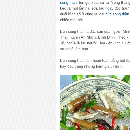
song thần
, tên gọi xuất xứ từ “song thằn
kéo ra một lần hai sợi, lâu ngày đọc trại 
duỗi hình số 8 cũng là loại
bún song thần
chiếc mà thôi.
Bún song thần là đặc sản của người Minh
Thái, huyện An Nhơn, Bình Định. Theo kh
18, nghĩa là lúc người Hoa đến định cư ở
và nghề làm bún.
Bún song thần làm hoàn toàn bằng bột đậ
hay đậu trắng nhưng kém giá trị hơn.