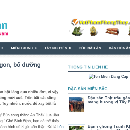
»
»
»
MIỀN TRUNG
TÂY NGUYÊN
GÓC NẤU ĂN
VĂN HÓA Ẩ
ngon, bổ dưỡng
THÔNG TIN LIÊN HỆ
ĐẶC SẢN MIỀN BẮC
o bột lắng qua nhiều đợt, vì vậy
ông mới xuể. Trên bãi cát sông
Đặc sản Thịt trâu gá
mang hương vị Tây 
. Tuy nhiên, nước để xay bột là
/ Bún song thằng An Thái/ Lụa đậu
g.” Ghé Bình Định, bạn có thể thấy
Bánh chưng Tranh K
ành hình số 8 gói cẩn thận. Đó là
bún