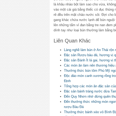
là khâu nhào bột làm sao cho vừa, khôn
vào một cái giá bằng thiếc có đục thủng n
rê đều trên mặt chảo nước sôi. Đợi cho
gang khác chứa nước lạnh để bún nguội 
lên những tấm vỉ đan bằng tre nan đem p
dính tay như loại bún thường làm bằng b
Liên Quan Khác
Làng nghề làm bún ở An Thái rộn 
Đặc sản Rượu bàu đá, hương vị 
Đặc sản Bánh Ít lá gai, hương vị 
Các món ăn làm nên thương hiệu 
Thưởng thức bún tôm Phù Mỹ ng
Độc đáo món canh xương rồng tr
Định
Tổng hợp các món ăn đặc sản của
Đặc sản bánh tráng nước dừa Tam
Đến Quy Nhơn nhớ đừng quên thư
Đến thưởng thức những món ngon
rượu Bàu Đá
Thưởng thức bánh xèo vỏ Bình Đ