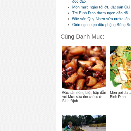
độc đáo
Món mực ngào tỏi ớt, đặt sản Qui
Tré Bình Định thơm ngon dân dã
Đặc sản Quy Nhơn sứa nước lèo ă
Giòn ngon kẹo đậu phộng Bồng Sơ
Cùng Danh Mục:
Đặc sản riêng biệt, hấp dẫn
Món gỏi da c
với Mực sữa rim chỉ có ở
Bình Định
Bình Định