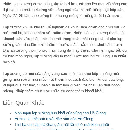
chắc. Lạp xường được nắng, được hơi lửa, cứ ánh lên màu đỏ hồng của
thịt nạc xen những đường vân trắng ngà của thịt mỡ trông thật hấp dẫn.
Ngày 27, 28 làm lạp xường thì khoảng mồng 2, mồng 3 tết là ăn được.
Lạp xường khi đã khô thì để nguyên cả khúc đem chiên cho chín sau đó
mới thái lát, khi ăn chấm với mắm gừng. Hoặc thái lạp xường thành các
khoanh dầy vừa phải, chờ cho mỡ trong chảo thật nóng già thì cho lạp
xường vào, đảo lên, rưới thêm ít nước mắm, rắc thêm chút hành tươi.
Đĩa lạp xường thơm phức, mới trông đã thấy thèm. Cho nên ngày tết, dù
có bao món ngon, lạp xường vẫn là món được mọi người đụng đũa nhiều
hơn cả.
Lạp xường có mùi của nắng vùng cao, mùi của khói bếp, thoảng mùi
gừng, mùi rượu, mùi mắc mật thơm một cách đặc biệt. Vị dai của lòng,
vị ngọt của thịt nạc, vị béo của mỡ hòa quyện với nhau, ăn thật ngon
miệng. Nhấp thêm chút rượu nữa thì càng thêm khoái khẩu.
Liên Quan Khác
Món ngon lạp xường hun khói của vùng cao Hà Giang
Hương vị chè san tuyết đặc sản của Hà Giang
Thịt ba chỉ hấp Hà Giang ăn một lần nhớ mãi không thôi