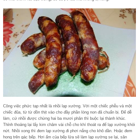
Công việc phức tạp nhất là nhồi lạp xường. Với một chiếc phễu và một
chiếc đũa, từ từ dồn thịt vào cho đầy phần lòng non đã chuẩn bị. Để dễ
làm, cứ nhồi được chừng hai ba mươi phân thì buộc lại thành khúc.
Thỉnh thoảng lại lấy kim châm vài chỗ cho khí thoát ra để lạp xường khỏi
nứt. Nhồi xong thì đem lạp xường đi phơi nắng cho khô dần. Hoặc đem
hong trên gác bếp. Hơi ấm của bếp lửa sẽ làm lạp xường se lại, săn