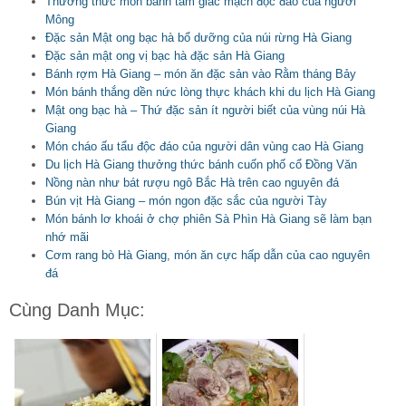
Thưởng thức món bánh tam giác mạch độc đáo của người
Mông
Đặc sản Mật ong bạc hà bổ dưỡng của núi rừng Hà Giang
Đặc sản mật ong vị bạc hà đặc sản Hà Giang
Bánh rợm Hà Giang – món ăn đặc sản vào Rằm tháng Bảy
Món bánh thắng dền nức lòng thực khách khi du lịch Hà Giang
Mật ong bạc hà – Thứ đặc sản ít người biết của vùng núi Hà
Giang
Món cháo ấu tẩu độc đáo của người dân vùng cao Hà Giang
Du lịch Hà Giang thưởng thức bánh cuốn phố cổ Đồng Văn
Nồng nàn như bát rượu ngô Bắc Hà trên cao nguyên đá
Bún vịt Hà Giang – món ngon đặc sắc của người Tày
Món bánh lơ khoái ở chợ phiên Sà Phìn Hà Giang sẽ làm bạn
nhớ mãi
Cơm rang bò Hà Giang, món ăn cực hấp dẫn của cao nguyên
đá
Cùng Danh Mục: