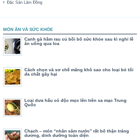
Đặc Sản Lâm Đồng
MÓN ĂN VÀ SỨC KHỎE
Canh gà hầm rau củ bồi bổ sức khỏe sau kì nghỉ lễ
ăn uống qua loa
Cách chọn và sơ chế măng khô sao cho loại bỏ tối
đa chất gây hại
Loại dưa hấu có độc mọc lên trên sa mạc Trung
Quốc
Chạch – món “nhân sâm nước” rất bổ thận tráng
dương, dinh dưỡng toàn diện