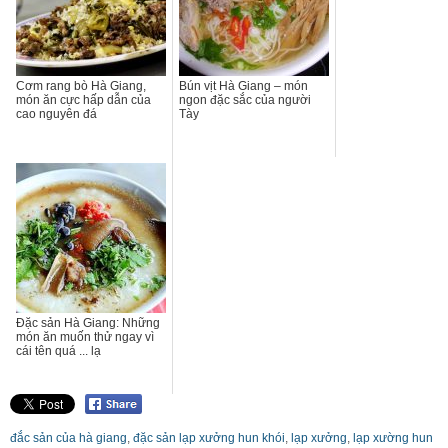
Cơm rang bò Hà Giang,
Bún vịt Hà Giang – món
món ăn cực hấp dẫn của
ngon đặc sắc của người
cao nguyên đá
Tày
Đặc sản Hà Giang: Những
món ăn muốn thử ngay vì
cái tên quá ... lạ
đắc sản của hà giang
,
đặc sản lạp xưởng hun khói
,
lạp xưởng
,
lạp xường hun