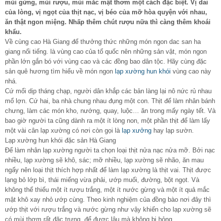
mùi gừng, mùi rượu, mùi mắc mật thơm một cách đặc biệt. Vị dai
của lòng, vị ngọt của thịt nạc, vị béo của mỡ hòa quyện với nhau,
ăn thật ngon miệng. Nhấp thêm chút rượu nữa thì càng thêm khoái
khẩu.
Về cùng cao Hà Giang để thưởng thức những món ngon dac san ha
giang nổi tiếng. là vùng cao của tổ quốc nên những sản vật, món ngon
phần lớn gắn bó với vùng cao và các đồng bao dân tộc. Hãy cùng đặc
sản quê hương tìm hiểu về món ngon
lạp xường hun khói
vùng cao này
nhá.
Cứ mổi dịp tháng chạp, người dân khắp các bản làng lại nô nức rủ nhau
mổ lợn. Cứ hai, ba nhà chung nhau đụng một con. Thịt để làm nhân bánh
chưng, làm các món kho, nướng, quay, luộc… ăn trong mấy ngày tết. Và
bao giờ người ta cũng dành ra một ít lòng non, một phần thịt để làm lấy
một vài cân lạp xường có nơi còn gọi là
lạp xưởng
hay lạp sườn.
Lạp xường hun khói đặc sản Hà Giang
Để làm nhân lạp xường người ta chọn loại thịt nửa nạc nửa mỡ. Bởi nạc
nhiều, lạp xường sẽ khô, sác; mỡ nhiều, lạp xường sẽ nhão, ăn mau
ngấy nên loại thịt thích hợp nhất để làm lạp xường là thịt vai. Thịt được
lạng bỏ lớp bì, thái miếng vừa phải, ướp muối, đường, bột ngọt. Và
không thể thiếu một ít rượu trắng, một ít nước gừng và một ít quả mắc
mật khô xay nhỏ ướp cùng. Theo kinh nghiệm của đồng bào nơi đây thì
ướp thịt với rượu trắng và nước gừng như vậy khiến cho lạp xường sẽ
có mùi thơm rất đặc trưng, để được lâu mà không bị hỏng.