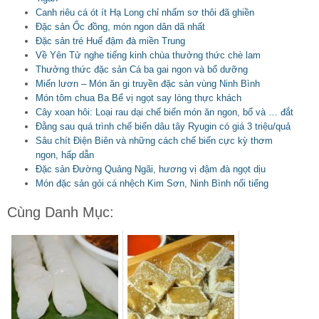
Canh riêu cá ót ít Hạ Long chỉ nhấm sơ thôi đã ghiền
Đặc sản Ốc đồng, món ngon dân dã nhất
Đặc sản tré Huế đậm đà miền Trung
Về Yên Tử nghe tiếng kinh chùa thưởng thức chè lam
Thưởng thức đặc sản Cá ba gai ngon và bổ dưỡng
Miến lươn – Món ăn gi truyền đặc sản vùng Ninh Bình
Món tôm chua Ba Bể vị ngọt say lòng thực khách
Cây xoan hôi: Loại rau dại chế biến món ăn ngon, bổ và … đắt
Đằng sau quá trình chế biến dâu tây Ryugin có giá 3 triệu/quả
Sâu chít Điện Biên và những cách chế biến cực kỳ thơm
ngon, hấp dẫn
Đặc sản Đường Quảng Ngãi, hương vị đậm đà ngọt dịu
Món đặc sản gỏi cá nhệch Kim Sơn, Ninh Bình nổi tiếng
Cùng Danh Mục: