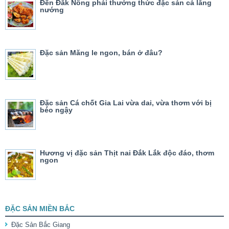
Đến Đắk Nông phải thưởng thức đặc sản cá lăng
nướng
Đặc sản Măng le ngon, bán ở đâu?
Đặc sản Cá chốt Gia Lai vừa dai, vừa thơm với bị
béo ngậy
Hương vị đặc sản Thịt nai Đắk Lắk độc đáo, thơm
ngon
ĐẶC SẢN MIỀN BẮC
Đặc Sản Bắc Giang