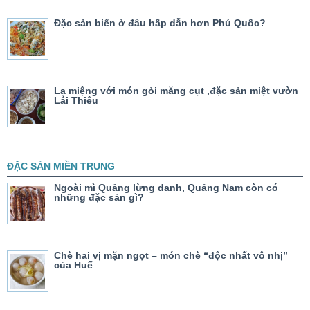
Đặc sản biển ở đâu hấp dẫn hơn Phú Quốc?
Lạ miệng với món gỏi măng cụt ,đặc sản miệt vườn
Lái Thiêu
ĐẶC SẢN MIỀN TRUNG
Ngoài mì Quảng lừng danh, Quảng Nam còn có
những đặc sản gì?
Chè hai vị mặn ngọt – món chè “độc nhất vô nhị”
của Huế