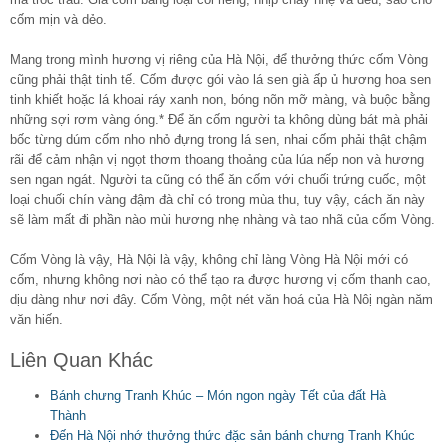
cốm mịn và dẻo.
Mang trong mình hương vị riêng của Hà Nội, để thưởng thức cốm Vòng
cũng phải thật tinh tế. Cốm được gói vào lá sen già ấp ủ hương hoa sen
tinh khiết hoặc lá khoai ráy xanh non, bóng nõn mỡ màng, và buộc bằng
những sợi rơm vàng óng.* Để ăn cốm người ta không dùng bát mà phải
bốc từng dúm cốm nho nhỏ đựng trong lá sen, nhai cốm phải thật chậm
rãi để cảm nhận vị ngọt thơm thoang thoảng của lúa nếp non và hương
sen ngan ngát. Người ta cũng có thể ăn cốm với chuối trứng cuốc, một
loại chuối chín vàng đậm đà chỉ có trong mùa thu, tuy vậy, cách ăn này
sẽ làm mất đi phần nào mùi hương nhẹ nhàng và tao nhã của cốm Vòng.
Cốm Vòng là vậy, Hà Nội là vậy, không chỉ làng Vòng Hà Nội mới có
cốm, nhưng không nơi nào có thể tạo ra được hương vị cốm thanh cao,
dịu dàng như nơi đây. Cốm Vòng, một nét văn hoá của Hà Nôị ngàn năm
văn hiến.
Liên Quan Khác
Bánh chưng Tranh Khúc – Món ngon ngày Tết của đất Hà
Thành
Đến Hà Nội nhớ thưởng thức đặc sản bánh chưng Tranh Khúc