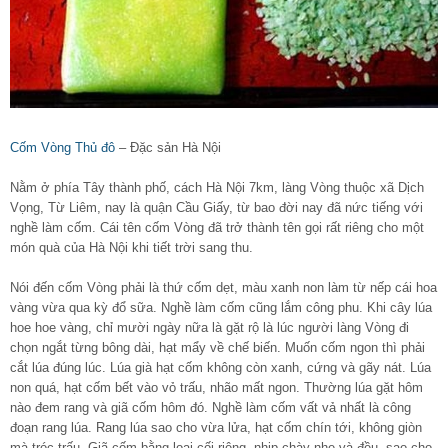
Cốm Vòng Thủ đô
– Đặc sản Hà Nội
Nằm ở phía Tây thành phố, cách Hà Nội 7km, làng Vòng thuộc xã Dịch
Vọng, Từ Liêm, nay là quận Cầu Giấy, từ bao đời nay đã nức tiếng với
nghề làm cốm. Cái tên cốm Vòng đã trở thành tên gọi rất riêng cho một
món quà của Hà Nội khi tiết trời sang thu.
Nói đến cốm Vòng phải là thứ cốm dẹt, màu xanh non làm từ nếp cái hoa
vàng vừa qua kỳ đổ sữa. Nghề làm cốm cũng lắm công phu. Khi cây lúa
hoe hoe vàng, chỉ mười ngày nữa là gặt rộ là lúc người làng Vòng đi
chọn ngắt từng bông dài, hạt mẩy về chế biến. Muốn cốm ngon thì phải
cắt lúa đúng lúc. Lúa già hạt cốm không còn xanh, cứng và gãy nát. Lúa
non quá, hạt cốm bết vào vỏ trấu, nhão mất ngon. Thường lúa gặt hôm
nào đem rang và giã cốm hôm đó. Nghề làm cốm vất vả nhất là công
đoạn rang lúa. Rang lúa sao cho vừa lửa, hạt cốm chín tới, không giòn
mà tróc trấu. Giã cốm bằng loại cối riêng, nhịp chày nhẹ và đều, sao cho