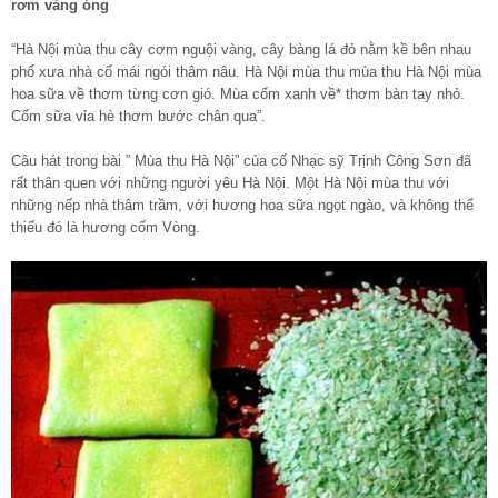
rơm vàng óng
“Hà Nội mùa thu cây cơm nguội vàng, cây bàng lá đỏ nằm kề bên nhau
phố xưa nhà cổ mái ngói thâm nâu. Hà Nội mùa thu mùa thu Hà Nội mùa
hoa sữa về thơm từng cơn gió. Mùa cốm xanh về* thơm bàn tay nhỏ.
Cốm sữa vỉa hè thơm bước chân qua”.
Câu hát trong bài ” Mùa thu Hà Nội” của cố Nhạc sỹ Trịnh Công Sơn đã
rất thân quen với những người yêu Hà Nội. Một Hà Nội mùa thu với
những nếp nhà thâm trầm, với hương hoa sữa ngọt ngào, và không thể
thiếu đó là hương cốm Vòng.