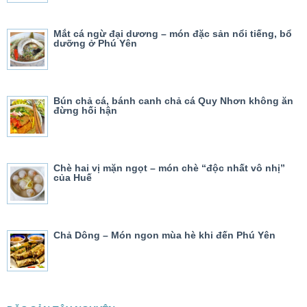
Mắt cá ngừ đại dương – món đặc sản nổi tiếng, bổ
dưỡng ở Phú Yên
Bún chả cá, bánh canh chả cá Quy Nhơn không ăn
đừng hối hận
Chè hai vị mặn ngọt – món chè “độc nhất vô nhị”
của Huế
Chả Dông – Món ngon mùa hè khi đến Phú Yên