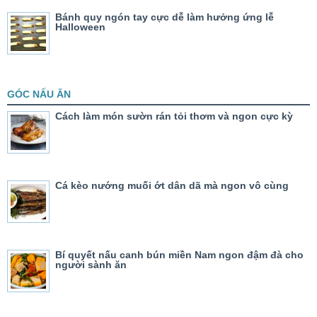
Bánh quy ngón tay cực dễ làm hưởng ứng lễ
Halloween
GÓC NẤU ĂN
Cách làm món sườn rán tỏi thơm và ngon cực kỳ
Cá kèo nướng muối ớt dân dã mà ngon vô cùng
Bí quyết nấu canh bún miền Nam ngon đậm đà cho
người sành ăn