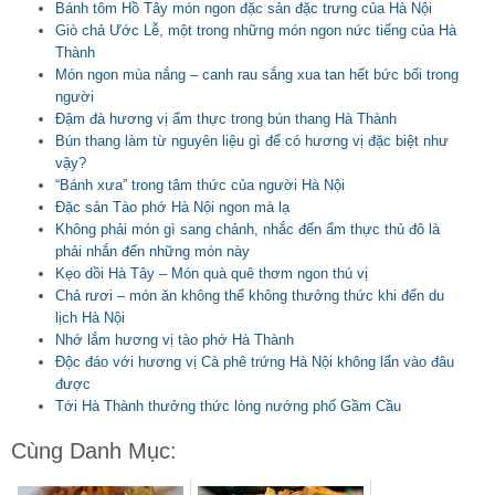
Bánh tôm Hồ Tây món ngon đặc sản đặc trưng của Hà Nội
Giò chả Ước Lễ, một trong những món ngon nức tiếng của Hà
Thành
Món ngon mùa nắng – canh rau sắng xua tan hết bức bối trong
người
Đậm đà hương vị ẩm thực trong bún thang Hà Thành
Bún thang làm từ nguyên liệu gì để có hương vị đặc biệt như
vậy?
“Bánh xưa” trong tâm thức của người Hà Nội
Đặc sản Tào phớ Hà Nội ngon mà lạ
Không phải món gì sang chảnh, nhắc đến ẩm thực thủ đô là
phải nhắn đến những món này
Kẹo dồi Hà Tây – Món quà quê thơm ngon thú vị
Chả rươi – món ăn không thể không thưởng thức khi đến du
lịch Hà Nội
Nhớ lắm hương vị tào phớ Hà Thành
Độc đáo với hương vị Cà phê trứng Hà Nội không lẩn vào đâu
được
Tới Hà Thành thưởng thức lòng nướng phố Gầm Cầu
Cùng Danh Mục: