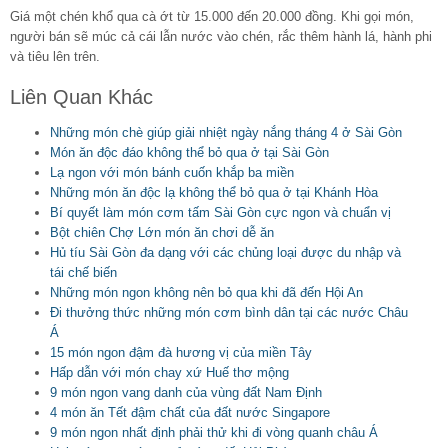
Giá một chén khổ qua cà ớt từ 15.000 đến 20.000 đồng. Khi gọi món,
người bán sẽ múc cả cái lẫn nước vào chén, rắc thêm hành lá, hành phi
và tiêu lên trên.
Liên Quan Khác
Những món chè giúp giải nhiệt ngày nắng tháng 4 ở Sài Gòn
Món ăn độc đáo không thể bỏ qua ở tại Sài Gòn
Lạ ngon với món bánh cuốn khắp ba miền
Những món ăn độc lạ không thể bỏ qua ở tại Khánh Hòa
Bí quyết làm món cơm tấm Sài Gòn cực ngon và chuẩn vị
Bột chiên Chợ Lớn món ăn chơi dễ ăn
Hủ tíu Sài Gòn đa dạng với các chủng loại được du nhập và
tái chế biến
Những món ngon không nên bỏ qua khi đã đến Hội An
Đi thưởng thức những món cơm bình dân tại các nước Châu
Á
15 món ngon đậm đà hương vị của miền Tây
Hấp dẫn với món chay xứ Huế thơ mộng
9 món ngon vang danh của vùng đất Nam Định
4 món ăn Tết đậm chất của đất nước Singapore
9 món ngon nhất định phải thử khi đi vòng quanh châu Á