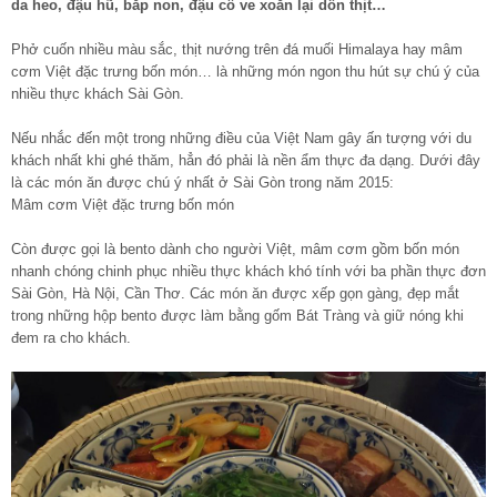
da heo, đậu hũ, bắp non, đậu cô ve xoắn lại dồn thịt…
Phở cuốn nhiều màu sắc, thịt nướng trên đá muối Himalaya hay mâm
cơm Việt đặc trưng bốn món… là những món ngon thu hút sự chú ý của
nhiều thực khách Sài Gòn.
Nếu nhắc đến một trong những điều của Việt Nam gây ấn tượng với du
khách nhất khi ghé thăm, hẳn đó phải là nền ẩm thực đa dạng. Dưới đây
là các món ăn được chú ý nhất ở Sài Gòn trong năm 2015:
Mâm cơm Việt đặc trưng bốn món
Còn được gọi là bento dành cho người Việt, mâm cơm gồm bốn món
nhanh chóng chinh phục nhiều thực khách khó tính với ba phần thực đơn
Sài Gòn, Hà Nội, Cần Thơ. Các món ăn được xếp gọn gàng, đẹp mắt
trong những hộp bento được làm bằng gốm Bát Tràng và giữ nóng khi
đem ra cho khách.