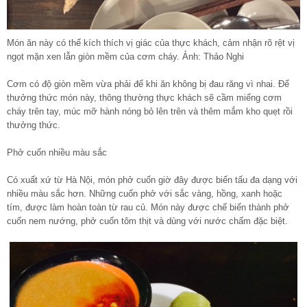
Món ăn này có thể kích thích vị giác của thực khách, cảm nhận rõ rệt vị
ngọt mặn xen lẫn giòn mềm của cơm cháy. Ảnh: Thảo Nghi
Cơm có độ giòn mềm vừa phải để khi ăn không bị đau răng vì nhai. Để
thưởng thức món này, thông thường thực khách sẽ cầm miếng cơm
cháy trên tay, múc mỡ hành nóng bỏ lên trên và thêm mắm kho quẹt rồi
thưởng thức.
Phở cuốn nhiều màu sắc
Có xuất xứ từ Hà Nội, món phở cuốn giờ đây được biến tấu đa dạng với
nhiều màu sắc hơn. Những cuốn phở với sắc vàng, hồng, xanh hoặc
tím, được làm hoàn toàn từ rau củ. Món này được chế biến thành phở
cuốn nem nướng, phở cuốn tôm thịt và dùng với nước chấm đặc biệt.