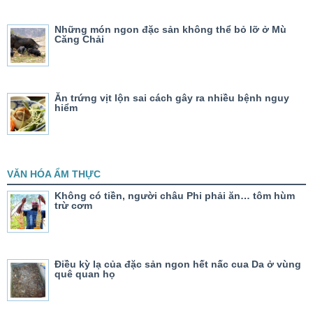
Những món ngon đặc sản không thể bỏ lỡ ở Mù
Căng Chải
Ăn trứng vịt lộn sai cách gây ra nhiều bệnh nguy
hiểm
VĂN HÓA ẨM THỰC
Không có tiền, người châu Phi phải ăn… tôm hùm
trừ cơm
Điều kỳ lạ của đặc sản ngon hết nấc cua Da ở vùng
quê quan họ