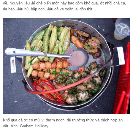
về. Nguyên liệu để chế biến món này bao gồm khổ qua, ớt nhồi chả cá,
da heo, đậu hũ, bắp non, đậu cô ve xoắn lại dồn thịt…
Khổ qua cà ớt có mùi vị thơm ngon, dễ thưởng thức và thích hợp ăn
vặt. Ảnh: Graham Holliday