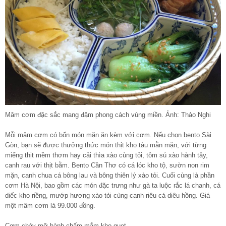
Mâm cơm đặc sắc mang đậm phong cách vùng miền. Ảnh: Thảo Nghi
Mỗi mâm cơm có bốn món mặn ăn kèm với cơm. Nếu chọn bento Sài
Gòn, bạn sẽ được thưởng thức món thịt kho tàu mằn mặn, với từng
miếng thịt mềm thơm hay cải thìa xào cùng tỏi, tôm sú xào hành tây,
canh rau với thịt bằm. Bento Cần Thơ có cá lóc kho tộ, sườn non rim
mặn, canh chua cá bông lau và bông thiên lý xào tỏi. Cuối cùng là phần
cơm Hà Nội, bao gồm các món đặc trưng như gà ta luộc rắc lá chanh, cá
diếc kho riềng, mướp hương xào tỏi cùng canh riêu cá diêu hồng. Giá
một mâm cơm là 99.000 đồng.
Cơm cháy mỡ hành chấm mắm kho quẹt