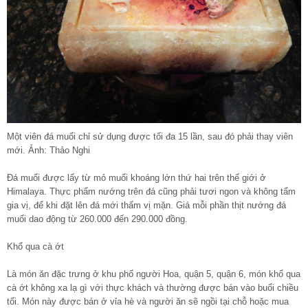
Một viên đá muối chỉ sử dụng được tối đa 15 lần, sau đó phải thay viên
mới. Ảnh: Thảo Nghi
Đá muối được lấy từ mỏ muối khoáng lớn thứ hai trên thế giới ở
Himalaya. Thực phẩm nướng trên đá cũng phải tươi ngon và không tẩm
gia vị, để khi đặt lên đá mới thấm vị mặn. Giá mỗi phần thịt nướng đá
muối dao động từ 260.000 đến 290.000 đồng.
Khổ qua cà ớt
Là món ăn đặc trưng ở khu phố người Hoa, quận 5, quận 6, món khổ qua
cà ớt không xa lạ gì với thực khách và thường được bán vào buổi chiều
tối. Món này được bán ở vỉa hè và người ăn sẽ ngồi tại chỗ hoặc mua