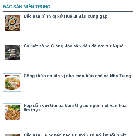
ĐẶC SẢN MIỀN TRUNG
Đặc sản bình dị xứ Huế đi đâu cũng gặp
Cá mát sông Giăng đặc sản dân dã nơi xứ Nghệ
Công thức chuẩn vị cho món bún chả cá Nha Trang
Hấp dẫn với Gỏi cá Nam Ô giàu ngon nét văn hóa
ẩm thực
Đặc sản Cá nghéo bao tử, món ăn bổ âm tốt nhất