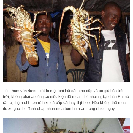
Tôm hùm vốn được biết là một loại hải sản cao cấp và có giá bán trên
trời, không phải ai cũng có điều kiện để mua. Thế nhưng, tại châu Phi nó
rất rẻ, thậm chí còn rẻ hơn cả bắp cải hay thịt heo. Nếu không thể mua
được gạo, họ đành chấp nhận mua tôm hùm ăn trong nhiều ngày.