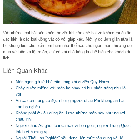
Với những loại hải sản khác, họ đôi khi còn chê bai và không muốn ăn,
đặc biệt là các loài động vật có vỏ, giáp xác. Một lý do đơn giản nữa là
họ không biết chế biến tôm hùm như thế nào cho ngon, nên thường cứ
mua về luộc và lột ra ăn, chỉ có vài nhà hàng là chế biến cho khách du
lịch.
Liên Quan Khác
Món ngon giá rẻ khó cầm lòng khi đi đến Quy Nhơn
Chảy nước miếng với món bọ nhảy có bụi phấn trắng như là
vôi
Ăn cả côn trùng có độc nhưng người châu Phi không ăn hải
sản họ nghêu
Không phải ở đâu cũng ăn được những món này như người
châu Phi
Người châu Âu ghét loài cá này vì bề ngoài, người Trung Quốc
thích vì hương vị
Người Thái Lan “nghiện” sầu riêng đến mức tận dụng vỏ để