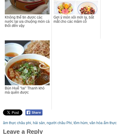
Không thể tin được các
Gợi ý món xôi mới lạ, bắt
nước lại ưa chuộng món cá
mắt cho các mâm cỗ
thối đến vậy
Bún Huế “lai” Thanh khó
mà quên được
âm thực châu phi
,
hải sản
,
người châu Phi
,
tôm hùm
,
văn hóa ẩm thực
Leave a Reply