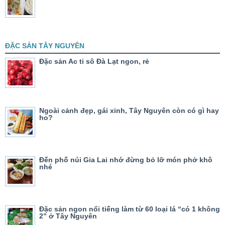
ĐẶC SẢN TÂY NGUYÊN
Đặc sản Ac ti sô Đà Lạt ngon, rẻ
Ngoài cảnh đẹp, gái xinh, Tây Nguyên còn có gì hay
ho?
Đến phố núi Gia Lai nhớ đừng bỏ lỡ món phở khô
nhé
Đặc sản ngon nổi tiếng làm từ 60 loại lá “có 1 không
2” ở Tây Nguyên