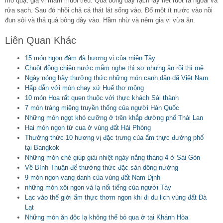
mỏ quạ, gia vị mắm muối tiêu. Quả bông dây rạch lấy hết ruột ra ngoài và
rửa sạch. Sau đó nhồi chả cá thát lát sống vào. Đổ một ít nước vào nồi
đun sôi và thả quả bông dây vào. Hầm nhừ và nêm gia vị vừa ăn.
Liên Quan Khác
15 món ngon đậm đà hương vị của miền Tây
Chuột đồng chiên nước mắm nghe thì sợ nhưng ăn rồi thì mê
Ngày nóng hãy thưởng thức những món canh dân dã Việt Nam
Hấp dẫn với món chay xứ Huế thơ mộng
10 món Hoa rất quen thuộc với thực khách Sài thành
7 món tráng miệng truyền thống của người Hàn Quốc
Những món ngọt khó cưỡng ở trên khắp đường phố Thái Lan
Hai món ngon từ cua ở vùng đất Hải Phòng
Thưởng thức 10 hương vị đặc trưng của ẩm thực đường phố
tại Bangkok
Những món chè giúp giải nhiệt ngày nắng tháng 4 ở Sài Gòn
Về Bình Thuận để thưởng thức đặc sản dông nướng
9 món ngon vang danh của vùng đất Nam Định
những món xôi ngon và lạ nổi tiếng của người Tày
Lạc vào thế giới ẩm thực thơm ngon khi đi du lịch vùng đất Đà
Lạt
Những món ăn độc lạ không thể bỏ qua ở tại Khánh Hòa