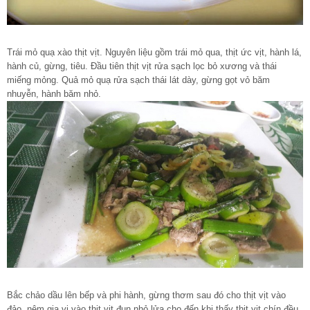
Trái mỏ quạ xào thịt vịt. Nguyên liệu gồm trái mỏ qua, thịt ức vịt, hành lá,
hành củ, gừng, tiêu. Đầu tiên thịt vịt rửa sạch lọc bỏ xương và thái
miếng mỏng. Quả mỏ quạ rửa sạch thái lát dày, gừng gọt vỏ băm
nhuyễn, hành băm nhỏ.
Bắc chảo dầu lên bếp và phi hành, gừng thơm sau đó cho thịt vịt vào
đảo, nêm gia vị vào thịt vịt đun nhỏ lửa cho đến khi thấy thịt vịt chín đều