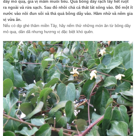
dây mỏ quạ, gia vị mắm muối tiêu. Quả bông dây rạch lấy hết ruột
ra ngoài và rửa sạch. Sau đó nhồi chả cá thát lát sống vào. Đổ một ít
nước vào nồi đun sôi và thả quả bông dây vào. Hầm nhừ và nêm gia
vị vừa ăn.
Nếu có dịp ghé thăm miền Tây, hãy nếm thử những món ăn từ bông dây
mỏ quạ, dân dã nhưng hương vị đặc biệt khó quên.