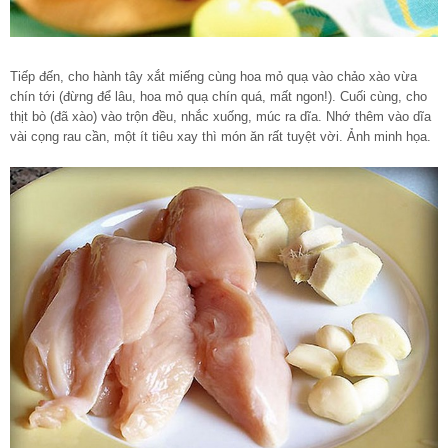
Tiếp đến, cho hành tây xắt miếng cùng hoa mỏ quạ vào chảo xào vừa
chín tới (đừng để lâu, hoa mỏ quạ chín quá, mất ngon!). Cuối cùng, cho
thịt bò (đã xào) vào trộn đều, nhắc xuống, múc ra dĩa. Nhớ thêm vào dĩa
vài cọng rau cần, một ít tiêu xay thì món ăn rất tuyệt vời. Ảnh minh họa.