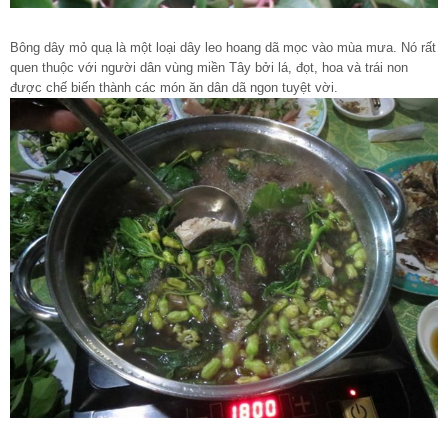
Bông dây mỏ quạ là một loại dây leo hoang dã mọc vào mùa mưa. Nó rất
quen thuộc với người dân vùng miền Tây bởi lá, đọt, hoa và trái non
được chế biến thành các món ăn dân dã ngon tuyệt vời.