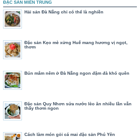
ĐẶC SẢN MIỀN TRUNG
Hải sản Đà Nẵng chỉ có thể là nghiền
Đặc sản Kẹo mè xửng Huế mang hương vị ngọt,
thơm
Bún mắm nêm ở Đà Nẵng ngon đậm đà khó quên
Đặc sản Quy Nhơn sứa nước lèo ăn nhiều lần vẫn
thấy thơm ngon
Cách làm món gỏi cá mai đặc sản Phú Yên