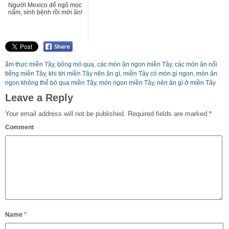
Người Mexico để ngô mọc
nấm, sinh bệnh rồi mới ăn!
ẩm thực miền Tây
,
bông mỏ quạ
,
các món ăn ngon miền Tây
,
các món ăn nổi
tiếng miền Tây
,
khi tới miền Tây nên ăn gì
,
miền Tây có món gì ngon
,
món ăn
ngon không thể bỏ qua miền Tây
,
món ngon miền Tây
,
nên ăn gì ở miền Tây
Leave a Reply
Your email address will not be published.
Required fields are marked
*
Comment
Name
*