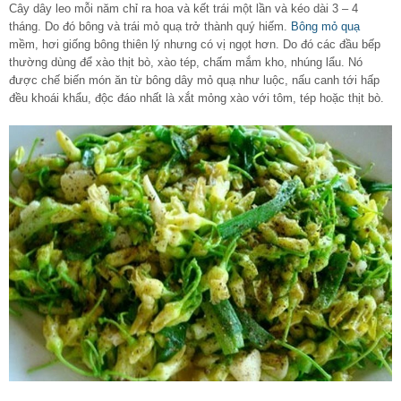
Cây dây leo mỗi năm chỉ ra hoa và kết trái một lần và kéo dài 3 – 4
tháng. Do đó bông và trái mỏ quạ trở thành quý hiếm.
Bông mỏ quạ
mềm, hơi giống bông thiên lý nhưng có vị ngọt hơn. Do đó các đầu bếp
thường dùng để xào thịt bò, xào tép, chấm mắm kho, nhúng lẩu. Nó
được chế biến món ăn từ bông dây mỏ quạ như luộc, nấu canh tới hấp
đều khoái khẩu, độc đáo nhất là xắt mỏng xào với tôm, tép hoặc thịt bò.