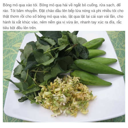
Bông mỏ quạ xào tỏi. Bông mỏ quạ hái về ngắt bỏ cuống, rửa sạch, để
ráo. Tỏi băm nhuyễn. Đặt chảo dầu lên bếp lửa nóng và phi nhiều tỏi cho
thật thơm rồi cho số bông mỏ quạ vào, lật qua lật lại cái sạn vài lần, cho
hành lá xắt khúc vào, nêm nếm gia vị vừa ăn, nhanh tay xúc ra dĩa, rắc
tiêu bột đều lên trên.