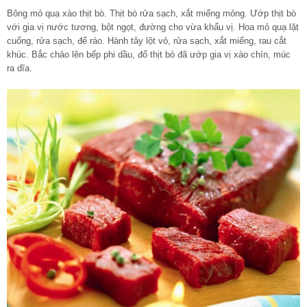
Bông mỏ quạ xào thịt bò. Thịt bò rửa sạch, xắt miếng mỏng. Ướp thịt bò
với gia vị nước tương, bột ngọt, đường cho vừa khẩu vị. Hoa mỏ quạ lặt
cuống, rửa sạch, để ráo. Hành tây lột vỏ, rửa sạch, xắt miếng, rau cắt
khúc. Bắc chảo lên bếp phi dầu, đổ thịt bò đã ướp gia vị xào chín, múc
ra dĩa.