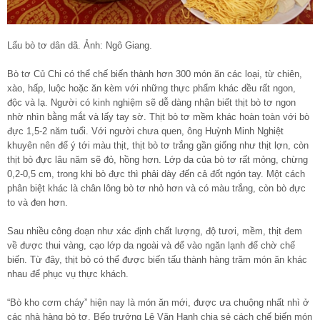
Lẩu bò tơ dân dã. Ảnh: Ngô Giang.
Bò tơ Củ Chi có thể chế biến thành hơn 300 món ăn các loại, từ chiên,
xào, hấp, luộc hoặc ăn kèm với những thực phẩm khác đều rất ngon,
độc và lạ. Người có kinh nghiệm sẽ dễ dàng nhận biết thịt bò tơ ngon
nhờ nhìn bằng mắt và lấy tay sờ. Thịt bò tơ mềm khác hoàn toàn với bò
đực 1,5-2 năm tuổi. Với người chưa quen, ông Huỳnh Minh Nghiệt
khuyên nên để ý tới màu thịt, thịt bò tơ trắng gần giống như thịt lợn, còn
thịt bò đực lâu năm sẽ đỏ, hồng hơn. Lớp da của bò tơ rất mỏng, chừng
0,2-0,5 cm, trong khi bò đực thì phải dày đến cả đốt ngón tay. Một cách
phân biệt khác là chân lông bò tơ nhỏ hơn và có màu trắng, còn bò đực
to và đen hơn.
Sau nhiều công đoạn như xác định chất lượng, độ tươi, mềm, thịt đem
về được thui vàng, cạo lớp da ngoài và để vào ngăn lạnh để chờ chế
biến. Từ đây, thịt bò có thể được biến tấu thành hàng trăm món ăn khác
nhau để phục vụ thực khách.
“Bò kho cơm cháy” hiện nay là món ăn mới, được ưa chuộng nhất nhì ở
các nhà hàng bò tơ. Bếp trưởng Lê Văn Hạnh chia sẻ cách chế biến món