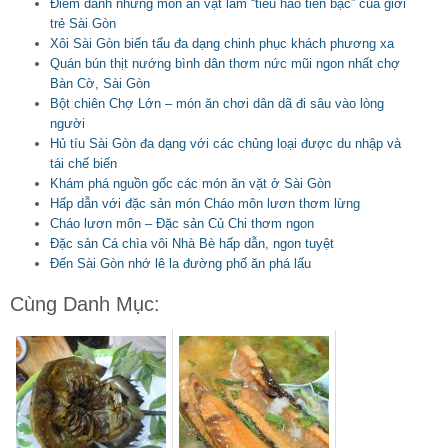
Điểm danh những món ăn vặt làm “tiêu hao tiền bạc” của giới
trẻ Sài Gòn
Xôi Sài Gòn biến tấu đa dạng chinh phục khách phương xa
Quán bún thịt nướng bình dân thơm nức mũi ngon nhất chợ
Bàn Cờ, Sài Gòn
Bột chiên Chợ Lớn – món ăn chơi dân dã đi sâu vào lòng
người
Hủ tíu Sài Gòn đa dạng với các chủng loại được du nhập và
tái chế biến
Khám phá nguồn gốc các món ăn vặt ở Sài Gòn
Hấp dẫn với đặc sản món Cháo môn lươn thơm lừng
Cháo lươn môn – Đặc sản Củ Chi thơm ngon
Đặc sản Cá chìa vôi Nhà Bè hấp dẫn, ngon tuyệt
Đến Sài Gòn nhớ lê la đường phố ăn phá lấu
Cùng Danh Mục: