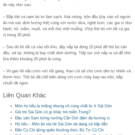
ăn này như sau:
– Bắp thịt và nạm bò tơ làm sạch, thái mỏng, trộn đều (tùy vào số người
ăn mà xác định lượng thịt) cùng với nước dừa, nghệ tươi, các gia vị như
hành, tỏi, mắm, muối, xả mỗi thứ một muỗng. Ướp thịt bò với tất cả gia
vị trong 30 phút.
– Sau đó bỏ tất cả vào nồi kho, đậy nắp lại đúng 10 phút để thịt bò săn
đều, rút lại, không bị bay chất dinh dưỡng. Tiếp tục mở nắp ra và để nhỏ
lửa thêm khoảng 20 phút là xong.
– Vo gạo rồi nấu cơm với nồi gang, than củi sẽ cho cơm dẻo tự nhiên và
thơm hơn. Thịt bò đã chế biến dùng với cơm cháy kẹp rau trộn, bắp
chuối rất ngon.
Liên Quan Khác
Món hủ tiếu lạ miệng nhưng vô cùng chất lừ ở Sài Gòn
Gỏi tré Sài Gòn có gì khác tré miền Trung?
Đặc sản Sam trứng nướng Cần Giờ đậm đà hương vị
Hủ tiếu – Món ăn vỉa hè Sài Gòn đa dạng và hấp dẫn
Đến Củ Chi đừng quên thưởng thức Bò Tơ Củ Chi