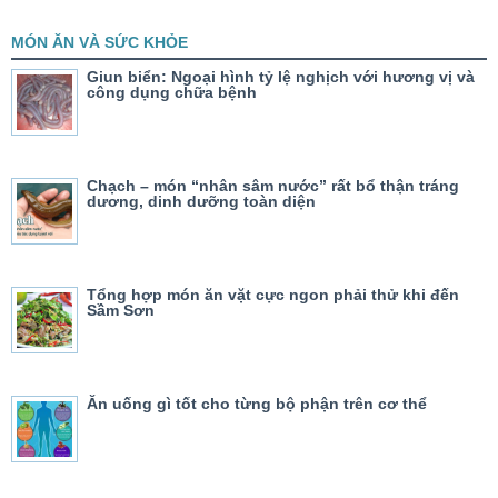
MÓN ĂN VÀ SỨC KHỎE
Giun biển: Ngoại hình tỷ lệ nghịch với hương vị và
công dụng chữa bệnh
Chạch – món “nhân sâm nước” rất bổ thận tráng
dương, dinh dưỡng toàn diện
Tổng hợp món ăn vặt cực ngon phải thử khi đến
Sầm Sơn
Ăn uống gì tốt cho từng bộ phận trên cơ thể