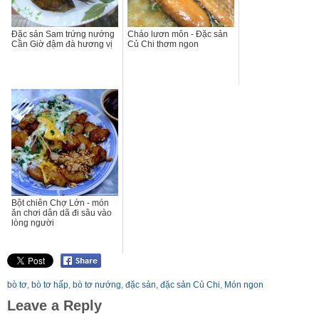
Đặc sản Sam trứng nướng
Cháo lươn môn - Đặc sản
Cần Giờ đậm đà hương vị
Củ Chi thơm ngon
Bột chiên Chợ Lớn - món
ăn chơi dân dã đi sâu vào
lòng người
bò tơ
,
bò tơ hấp
,
bò tơ nướng
,
đặc sản
,
đặc sản Củ Chi
,
Món ngon
Leave a Reply