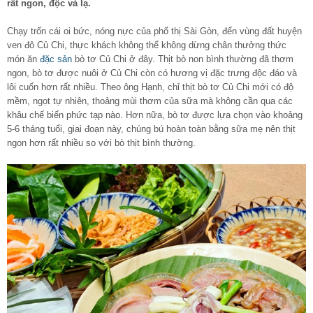
rất ngon, độc và lạ.
Chạy trốn cái oi bức, nóng nực của phố thị Sài Gòn, đến vùng đất huyện
ven đô Củ Chi, thực khách không thể không dừng chân thưởng thức
món ăn
đặc sản
bò tơ Củ Chi ở đây. Thịt bò non bình thường đã thơm
ngon, bò tơ được nuôi ở Củ Chi còn có hương vị đặc trưng độc đáo và
lôi cuốn hơn rất nhiều. Theo ông Hạnh, chỉ thịt bò tơ Củ Chi mới có độ
mềm, ngọt tự nhiên, thoảng mùi thơm của sữa mà không cần qua các
khâu chế biến phức tạp nào. Hơn nữa, bò tơ được lựa chọn vào khoảng
5-6 tháng tuổi, giai đoạn này, chúng bú hoàn toàn bằng sữa mẹ nên thịt
ngon hơn rất nhiều so với bò thịt bình thường.