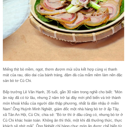
Miếng thịt bò mềm, ngọt, thơm đượm mùi sữa kết hợp cùng vị thanh
mát của rau, dẻo dai của bánh tráng, đậm đà của mắm nêm làm nên đặc
sản bò tơ Củ Chi.
Bếp trưởng Lê Văn Hạnh, 35 tuổi, gần 30 năm trong nghề cho biết: “Món
ăn này đã có từ lâu, nhưng 2 năm trở lại đây mới phổ biến và trở thành
món khoái khẩu của người dân thập phương, nhất là dân nhậu ở miền
Nam”.Ông Huỳnh Minh Nghiệt, giám đốc một nhà hàng bò tơ ở ấp Tây,
xã Tân An Hội, Củ Chi, chia sẻ: “Bò tơ thì ở đâu cũng có, nhưng bò tơ ở
Củ Chi khác hoàn toàn. Không ăn thì thôi, một khi đã thưởng thức, thực
khách sẽ nhớ mãi”. Ông Nghiệt chỉ hàng chục món ăn được chế biến từ