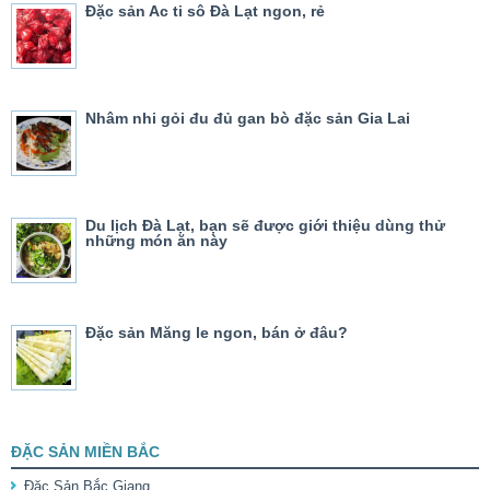
Đặc sản Ac ti sô Đà Lạt ngon, rẻ
Nhâm nhi gỏi đu đủ gan bò đặc sản Gia Lai
Du lịch Đà Lạt, bạn sẽ được giới thiệu dùng thử
những món ăn này
Đặc sản Măng le ngon, bán ở đâu?
ĐẶC SẢN MIỀN BẮC
Đặc Sản Bắc Giang