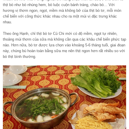
thịt bò như bò nhúng hem, bò luộc cuộn bánh tráng, cháo bò… Với
hương vị thơm ngon, ngọt, mềm mà không bở của thịt bò tơ, mỗi món
chế biến với công thức khác nhau cho ra một mùi vị đặc trưng khác
nhau.
Theo ông Hạnh, chỉ thịt bò tơ Củ Chi mới có độ mềm, ngọt tự nhiên,
thoảng mùi thơm của sữa mà không cần qua các khâu chế biến phức tạp
nào. Hơn nữa, bò tơ được lựa chọn vào khoảng 5-6 tháng tuổi, giai đoạn
này, chúng bú hoàn toàn bằng sữa mẹ nên thịt ngon hơn rất nhiều so với
bò thịt bình thường.