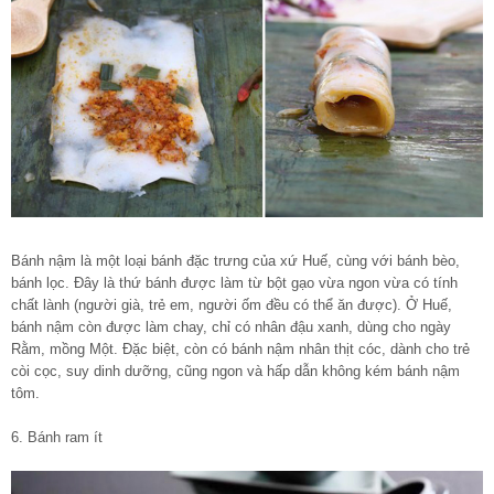
Bánh nậm là một loại bánh đặc trưng của xứ Huế, cùng với bánh bèo,
bánh lọc. Đây là thứ bánh được làm từ bột gạo vừa ngon vừa có tính
chất lành (người già, trẻ em, người ốm đều có thể ăn được). Ở Huế,
bánh nậm còn được làm chay, chỉ có nhân đậu xanh, dùng cho ngày
Rằm, mồng Một. Đặc biệt, còn có bánh nậm nhân thịt cóc, dành cho trẻ
còi cọc, suy dinh dưỡng, cũng ngon và hấp dẫn không kém bánh nậm
tôm.
6. Bánh ram ít