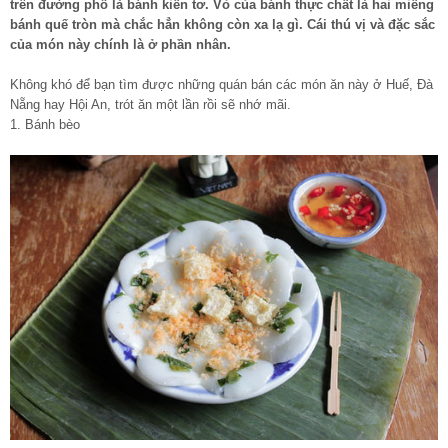
trên đường phố là bánh kiến tơ. Vỏ của bánh thực chất là hai miếng
bánh quế tròn mà chắc hẳn không còn xa lạ gì. Cái thú vị và đặc sắc
của món này chính là ở phần nhân.
Không khó để bạn tìm được những quán bán các món ăn này ở Huế, Đà
Nẵng hay Hội An, trót ăn một lần rồi sẽ nhớ mãi.
1. Bánh bèo