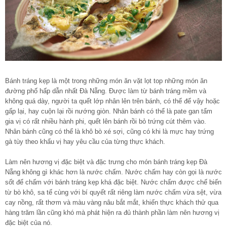
Bánh tráng kẹp là một trong những món ăn vặt lọt top những món ăn
đường phố hấp dẫn nhất Đà Nẵng. Được làm từ bánh tráng mềm và
không quá dày, người ta quết lớp nhân lên trên bánh, có thể để vậy hoặc
gấp lại, hay cuộn lại rồi nướng giòn. Nhân bánh có thể là pate gan tẩm
gia vị có rất nhiều hành phi, quết lên bánh rồi bỏ trứng cút thêm vào.
Nhân bánh cũng có thể là khô bò xé sợi, cũng có khi là mực hay trứng
gà tùy theo khẩu vị hay yêu cầu của từng thực khách.
Làm nên hương vị đặc biệt và đặc trưng cho món bánh tráng kẹp Đà
Nẵng không gì khác hơn là nước chấm. Nước chấm hay còn gọi là nước
sốt để chấm với bánh tráng kẹp khá đặc biệt. Nước chấm được chế biến
từ bò khô, sa tế cùng với bí quyết rất riêng làm nước chấm vừa sệt, vừa
cay nồng, rất thơm và màu vàng nâu bắt mắt, khiến thực khách thử qua
hàng trăm lần cũng khó mà phát hiện ra đủ thành phần làm nên hương vị
đặc biệt của nó.