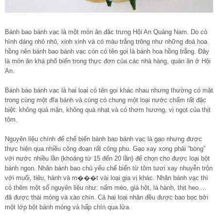
Bánh bao bánh vạc là một món ăn đặc trưng Hội An Quảng Nam. Do có
hình dáng nhỏ nhỏ, xinh xinh và có màu trắng trông như những đoá hoa
hồng nên bánh bao bánh vạc còn có tên gọi là bánh hoa hồng trắng. Đây
là món ăn khá phổ biến trong thực đơn của các nhà hàng, quán ăn ở Hội
An.
Bánh báo bánh vạc là hai loại có tên gọi khác nhau nhưng thường có mặt
trong cùng một đĩa bánh và cùng có chung một loại nước chấm rất đặc
biệt: không quá mặn, không quá nhạt và có thơm hương, vị ngọt của thịt
tôm.
Nguyên liệu chính để chế biến bánh bao bánh vạc là gạo nhưng được
thực hiện qua nhiều công đoạn rất công phu. Gạo xay xong phải “bòng”
với nước nhiều lần (khoảng từ 15 đến 20 lần) để chọn cho được loại bột
bánh ngon. Nhân bánh bao chủ yếu chế biến từ tôm tươi xay nhuyễn trộn
với muối, tiêu, hành và m���t vài loại gia vị khác. Nhân bánh vạc thì
có thêm một số nguyên liệu như: nấm mèo, giá hột, lá hành, thịt heo …
đã được thái mỏng và xào chín. Cả hai loại nhân đều được bao bọc bởi
một lớp bột bánh mỏng và hấp chín qua lửa.