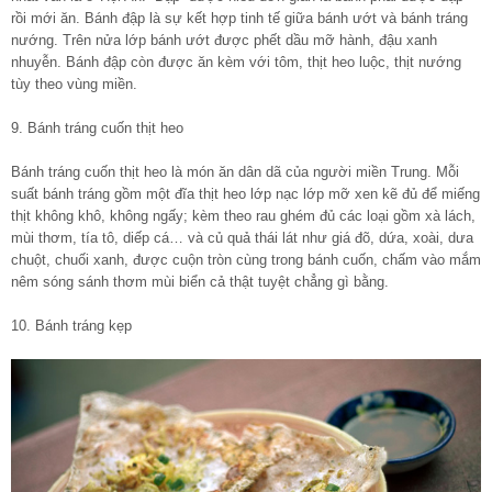
rồi mới ăn. Bánh đập là sự kết hợp tinh tế giữa bánh ướt và bánh tráng
nướng. Trên nửa lớp bánh ướt được phết dầu mỡ hành, đậu xanh
nhuyễn. Bánh đập còn được ăn kèm với tôm, thịt heo luộc, thịt nướng
tùy theo vùng miền.
9. Bánh tráng cuốn thịt heo
Bánh tráng cuốn thịt heo là món ăn dân dã của người miền Trung. Mỗi
suất bánh tráng gồm một đĩa thịt heo lớp nạc lớp mỡ xen kẽ đủ để miếng
thịt không khô, không ngấy; kèm theo rau ghém đủ các loại gồm xà lách,
mùi thơm, tía tô, diếp cá… và củ quả thái lát như giá đõ, dứa, xoài, dưa
chuột, chuối xanh, được cuộn tròn cùng trong bánh cuốn, chấm vào mắm
nêm sóng sánh thơm mùi biển cả thật tuyệt chẳng gì bằng.
10. Bánh tráng kẹp