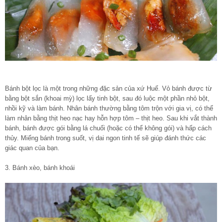
Bánh bột lọc là một trong những đặc sản của xứ Huế. Vỏ bánh được từ
bằng bột sắn (khoai mỳ) lọc lấy tinh bột, sau đó luộc một phần nhỏ bột,
nhồi kỹ và làm bánh. Nhân bánh thường bằng tôm trộn với gia vị, có thể
làm nhân bằng thịt heo nạc hay hỗn hợp tôm – thịt heo. Sau khi vắt thành
bánh, bánh được gói bằng lá chuối (hoặc có thể không gói) và hấp cách
thủy. Miếng bánh trong suốt, vị dai ngon tinh tế sẽ giúp đánh thức các
giác quan của bạn.
3. Bánh xèo, bánh khoái