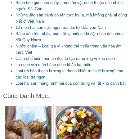
Bánh tiêu giò chéo quẩy , món ăn vặt quen thuộc của nhiều
người Sài Gòn
Những đặc sản bánh có tên cực kỳ lạ, mà không phải ai cũng
biết ở Việt Nam
10 món hải sản cực ngon trải dài từ Bắc vào Nam
Bánh xèo tôm nhảy, bún cột lạ miệng khi đặt chân đến vùng
đất Quy Nhơn
Nước chấm – Loại gia vị không thể thiếu trong văn hóa ẩm
thực Việt
Cách chế biến món ăn độc lạ tạo ra hương vị khó quên
Lạ ngon với món bánh cuốn khắp ba miền
Loại trà hóa thạch hương vị thanh khiết từ “quê hương” của
các loại trà ngon
Loại hải sản mang hình hài của côn trùng và rất khó đánh bắt
Cùng Danh Mục: