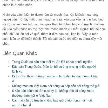
tròn mà chắc hẳn không còn xa lạ gì. Cái thú vị và đặc sắc của món này
chính là ở phần nhân.
Nhân của bánh kiến tơ được làm từ mạch nha. Khi khách mua hàng,
người bán mới lấy một thanh mạch nha ra, kéo qua kéo lại như kẹo kéo
rồi trộn nhanh với bột, sau vài giây thao tác khéo léo, chỗ mạch nha ban
đầu đã biến thành những “sợi chỉ” mỏng manh vui mắt. Người bắt sẽ cho
chỗ “chỉ” đó lên hai vỏ quế, thêm ít dừa bào sợi, kẹp lại. Vậy là món
bánh kiến tơ đã hoàn thành. Tất cả các bước chỉ diễn ra chưa đầy một
phút.
Liên Quan Khác
Trung Quốc có đậu phụ thối thì Ấn Độ có vỏ chuối nghiền
Đặc sản Trung Quốc: Món ăn bổ dưỡng nhưng nhiều người
lánh xa
Đi thưởng thức những món cơm bình dân tại các nước Châu
Á
Những món ăn Việt Nam nổi tiếng và hấp dẫn nổi tiếng thế giới
6 đặc sản bánh có tên cực kỳ lạ, không phải ai cũng được
thưởng thức hết ở Việt Nam
Các món ăn cổ truyền không bao giờ thiếu trong mâm cỗ
người châu Á