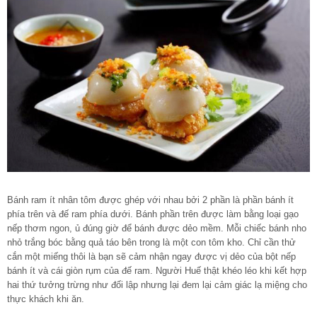
Bánh ram ít nhân tôm được ghép với nhau bởi 2 phần là phần bánh ít
phía trên và đế ram phía dưới. Bánh phần trên được làm bằng loại gạo
nếp thơm ngon, ủ đúng giờ để bánh được dẻo mềm. Mỗi chiếc bánh nho
nhỏ trắng bóc bằng quả táo bên trong là một con tôm kho. Chỉ cần thử
cắn một miếng thôi là bạn sẽ cảm nhận ngay được vị dẻo của bột nếp
bánh ít và cái giòn rụm của đế ram. Người Huế thật khéo léo khi kết hợp
hai thứ tưởng trừng như đối lập nhưng lại đem lại cảm giác lạ miệng cho
thực khách khi ăn.