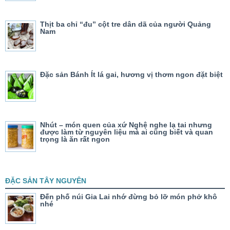
Thịt ba chỉ “đu” cột tre dân dã của người Quảng
Nam
Đặc sản Bánh Ít lá gai, hương vị thơm ngon đặt biệt
Nhút – món quen của xứ Nghệ nghe lạ tai nhưng
được làm từ nguyên liệu mà ai cũng biết và quan
trọng là ăn rất ngon
ĐẶC SẢN TÂY NGUYÊN
Đến phố núi Gia Lai nhớ đừng bỏ lỡ món phở khô
nhé