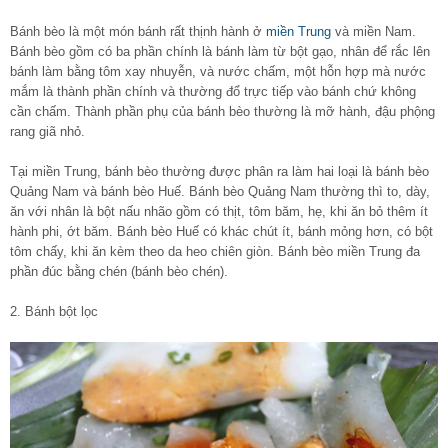
Bánh bèo là một món bánh rất thịnh hành ở
miền Trung
và miền Nam.
Bánh bèo gồm có ba phần chính là bánh làm từ bột gạo, nhân để rắc lên
bánh làm bằng tôm xay nhuyễn, và nước chấm, một hỗn hợp mà nước
mắm là thành phần chính và thường đổ trực tiếp vào bánh chứ không
cần chấm. Thành phần phụ của bánh bèo thường là mỡ hành, đậu phộng
rang giã nhỏ.
Tại miền Trung, bánh bèo thường được phân ra làm hai loại là bánh bèo
Quảng Nam và bánh bèo Huế. Bánh bèo Quảng Nam thường thì to, dày,
ăn với nhân là bột nấu nhão gồm có thịt, tôm băm, hẹ, khi ăn bỏ thêm ít
hành phi, ớt băm. Bánh bèo Huế có khác chút ít, bánh mỏng hơn, có bột
tôm chấy, khi ăn kèm theo da heo chiên giòn. Bánh bèo miền Trung đa
phần đúc bằng chén (bánh bèo chén).
2. Bánh bột lọc