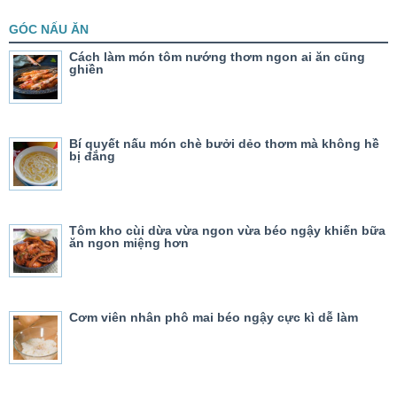
GÓC NẤU ĂN
Cách làm món tôm nướng thơm ngon ai ăn cũng
ghiền
Bí quyết nấu món chè bưởi dẻo thơm mà không hề
bị đắng
Tôm kho cùi dừa vừa ngon vừa béo ngậy khiến bữa
ăn ngon miệng hơn
Cơm viên nhân phô mai béo ngậy cực kì dễ làm