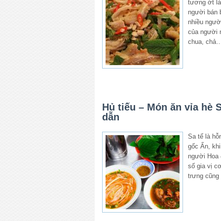
tương ớt l
người bán 
nhiều ngườ
của người 
chua, chả…
Hủ tiếu – Món ăn vỉa hè 
dẫn
Sa tế là h
gốc Ấn, kh
người Hoa 
số gia vị 
trưng cũng 