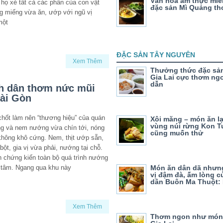
Văn hóa ẩm thực miề
, họ xẻ tất cả các phần của con vật
đặc sản Mì Quảng t
g miếng vừa ăn, ướp với ngũ vị
một
ĐẶC SẢN TÂY NGUYÊN
Xem Thêm
Thưởng thức đặc sả
Gia Lai cực thơm ng
dẫn
nh dân thơm nức mũi
Sài Gòn
hốt làm nên “thương hiệu” của quán
Xôi măng – món ăn l
vùng núi rừng Kon T
ớng và nem nướng vừa chín tới, nóng
cũng muốn thử
không khô cứng. Nem, thịt ướp sẵn,
bột, gia vị vừa phải, nướng tại chỗ.
 chứng kiến toàn bộ quá trình nướng
 tâm. Ngang qua khu này
Món ăn dân dã như
vị đậm đà, ấm lòng c
dân Buôn Ma Thuột:
Xem Thêm
Thơm ngon như món 