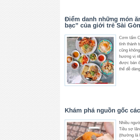
Điểm danh những món ăn 
bạc” của giới trẻ Sài Gò
Cơm tấm Cơ
tỉnh thành 
cũng không
hương vị 
được bán ở
thể dễ dàng
Khám phá nguồn gốc các
Nhiều người
Tiều sợ lã
(thường là 