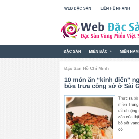
WEB ĐẶC SẢN
LIÊN HỆ NHANH
»
ĐẶC SẢN
MIỀN BẮC
MIỀN NAM
Đặc Sản Hồ Chí Minh
10 món ăn “kinh điển” n
bữa trưa công sở ở Sài 
Thực ra bò
miền Trung
rất chuộng
đáo của thị
bò sốt van
có