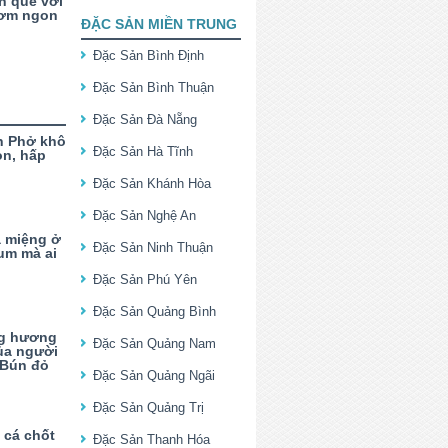
n quê với
hơm ngon
ĐẶC SẢN MIỀN TRUNG
Đặc Sản Bình Định
Đặc Sản Bình Thuận
Đặc Sản Đà Nẵng
n Phở khô
Đặc Sản Hà Tĩnh
on, hấp
Đặc Sản Khánh Hòa
Đặc Sản Nghệ An
ạ miệng ở
Đặc Sản Ninh Thuận
um mà ai
Đặc Sản Phú Yên
Đặc Sản Quảng Bình
ng hương
Đặc Sản Quảng Nam
ủa người
 Bún đỏ
Đặc Sản Quảng Ngãi
Đặc Sản Quảng Trị
cá chốt
Đặc Sản Thanh Hóa