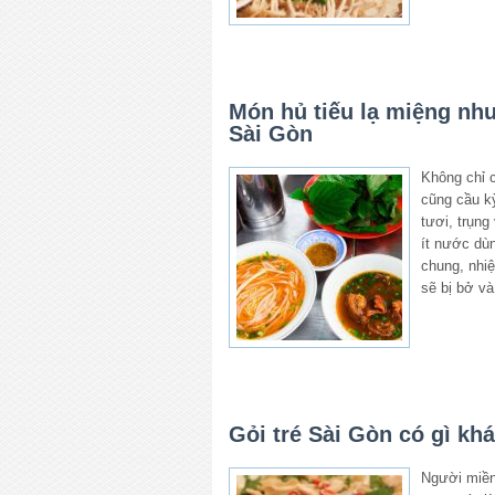
Món hủ tiếu lạ miệng nh
Sài Gòn
Không chỉ 
cũng cầu kỳ
tươi, trụng
ít nước dùn
chung, nhiệ
sẽ bị bở v
Gỏi tré Sài Gòn có gì kh
Người miền