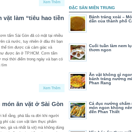
Xem Thêm
ĐẶC SẢN MIỀN TRUNG
Bánh tráng xoài – M
vặt làm “tiêu hao tiền
dẫn của thành phố 
n
m tấm Sài Gòn đã có mặt tại nhiều
trên cả nước, tuy nhiên ở đâu thì bạn
Cuối tuần làm nem lụ
 thể tìm được cái cảm giác và
thơm ngon
như được ăn ở TP.HCM. Cơm tấm
 mọi thời điểm trong ngày và bạn có
 tìm
Ăn vặt không gì ngo
bánh tráng nướng m
Phan Rang
Xem Thêm
 món ăn vặt ở Sài Gòn
Cá đục nướng chấm
món ngon không nên 
đến Phan Thiết
 kể rằng, phá lấu ra đời khi người
ng phí các con vật làm thực phẩm
heo, gà và nhất là vịt) mà không dùng