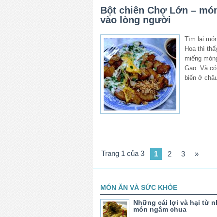
Bột chiên Chợ Lớn – món
vào lòng người
Tìm lại mó
Hoa thì thấ
miếng mỏng,
Gao. Và có
biến ở châ
Trang 1 của 3
1
2
3
»
MÓN ĂN VÀ SỨC KHỎE
Những cái lợi và hại từ 
món ngâm chua