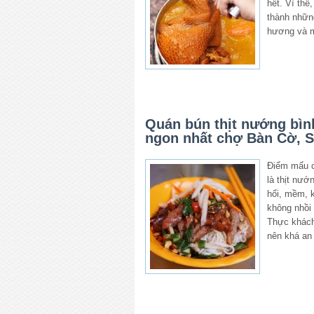
hết. Vì thế
thành nhữn
hương và 
Quán bún thịt nướng bì
ngon nhất chợ Bàn Cờ, 
Điểm mấu c
là thịt nư
hổi, mềm, 
không nhồi 
Thực khách
nên khá an