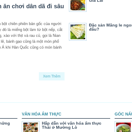
Gia Lai
 ăn chơi dân dã đi sâu
n bột chiên phiên bản gốc của người
Đặc sản Măng le ngo
đâu?
y đó là miếng bột làm từ bột nếp, cắt
 xào với thịt và rau củ, gọi là Nian
 lẽ, bánh gạo cũng là một món phổ
u Á khi Hàn Quốc cũng có món bánh
Xem Thêm
VĂN HÓA ẨM THỰC
GÓC NẤ
những
Hấp dẫn với văn hóa ẩm thực
Thái ở Mường Lò