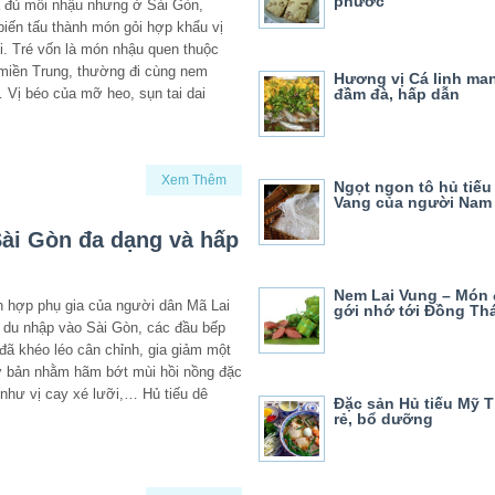
phước
à đủ mồi nhậu nhưng ở Sài Gòn,
biến tấu thành món gỏi hợp khẩu vị
i. Tré vốn là món nhậu quen thuộc
miền Trung, thường đi cùng nem
Hương vị Cá linh ma
 Vị béo của mỡ heo, sụn tai dai
đầm đà, hấp dẫn
Xem Thêm
Ngọt ngon tô hủ tiế
Vang của người Nam
Sài Gòn đa dạng và hấp
Nem Lai Vung – Món 
ỗn hợp phụ gia của người dân Mã Lai
gới nhớ tới Đồng Th
i du nhập vào Sài Gòn, các đầu bếp
đã khéo léo cân chỉnh, gia giảm một
cơ bản nhằm hãm bớt mùi hồi nồng đặc
như vị cay xé lưỡi,… Hủ tiếu dê
Đặc sản Hủ tiếu Mỹ 
rẻ, bổ dưỡng