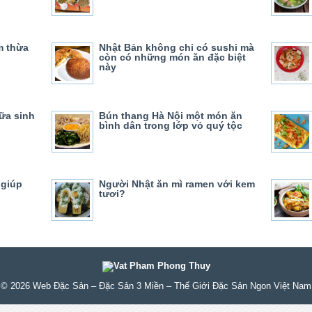
m thừa
Nhật Bản không chỉ có sushi mà
còn có những món ăn đặc biệt
này
ữa sinh
Bún thang Hà Nội một món ăn
bình dân trong lớp vỏ quý tộc
 giúp
Người Nhật ăn mì ramen với kem
tươi?
© 2026
Web Đặc Sản – Đặc Sản 3 Miền – Thế Giới Đặc Sản Ngon Việt Nam