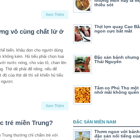
những món này là m
thiếu sót
Xem Thêm
Thịt lợn quay Cao B
ưng vô cùng chất lừ ở
ngon cực bắt mắt
chế biến, khâu dọn cho người dùng
 không kém. Hủ tiếu phải chọn loại
Đặc sản bánh chưng
Thái Nguyên
 với nước nóng, cho vào tô, chan lên
g. Thịt dê phải để riêng, nếu để
t độ của thịt dê thì sẽ khiến hủ tiếu
à ngược
Tằm cọ Phú Thọ một
nhớ mãi không quên
Xem Thêm
ác tré miền Trung?
ĐẶC SẢN MIỀN NAM
Thơm ngon với bánh 
 Trung thường chỉ chấm tré với
đặc sản nổi tiếng củ