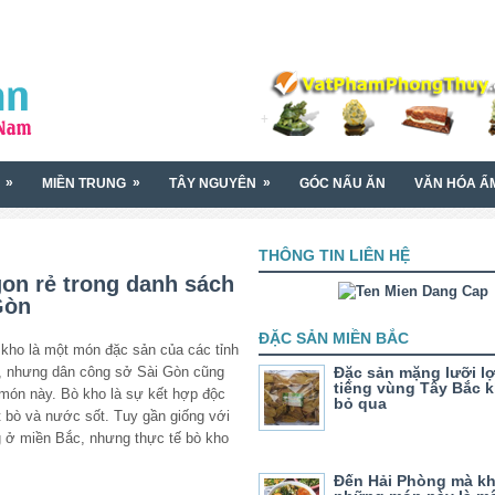
»
»
»
MIỀN TRUNG
TÂY NGUYÊN
GÓC NẤU ĂN
VĂN HÓA Ẩ
THÔNG TIN LIÊN HỆ
gon rẻ trong danh sách
Gòn
ĐẶC SẢN MIỀN BẮC
 kho là một món đặc sản của các tỉnh
, nhưng dân công sở Sài Gòn cũng
Đặc sản mặng lưỡi lợ
tiếng vùng Tây Bắc 
 món này. Bò kho là sự kết hợp độc
bỏ qua
t bò và nước sốt. Tuy gần giống với
g ở miền Bắc, nhưng thực tế bò kho
Đến Hải Phòng mà k