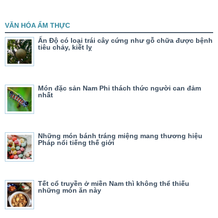
VĂN HÓA ẨM THỰC
Ấn Độ có loại trái cây cứng như gỗ chữa được bệnh
tiêu chảy, kiết lỵ
Món đặc sản Nam Phi thách thức người can đảm
nhất
Những món bánh tráng miệng mang thương hiệu
Pháp nổi tiếng thế giới
Tết cổ truyền ở miền Nam thì không thể thiếu
những món ăn này