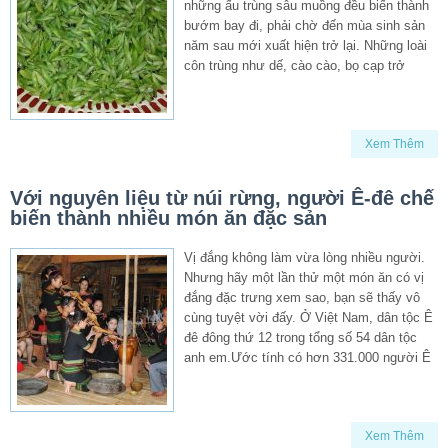
những ấu trùng sâu muồng đều biến thành
bướm bay đi, phải chờ đến mùa sinh sản
năm sau mới xuất hiện trở lại. Những loài
côn trùng như dế, cào cào, bọ cạp trở
Xem Thêm
Với nguyên liệu từ núi rừng, người Ê-đê chế
biến thành nhiều món ăn đặc sản
Vị đắng không làm vừa lòng nhiều người.
Nhưng hãy một lần thử một món ăn có vị
đắng đặc trưng xem sao, bạn sẽ thấy vô
cùng tuyệt vời đấy. Ở Việt Nam, dân tộc Ê
đê đông thứ 12 trong tổng số 54 dân tộc
anh em.Ước tính có hơn 331.000 người Ê
Xem Thêm