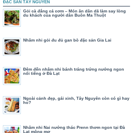
ĐẶC SẢN TÂY NGUYÊN
Gỏi cà đắng cá cơm – Món ăn dân dã làm say lòng
du khách của người dân Buôn Ma Thuột
Nhâm nhi gỏi đu đủ gan bò đặc sản Gia Lai
Đêm đến nhâm nhi bánh tráng trứng nướng ngon
nổi tiếng ở Đà Lạt
Ngoài cảnh đẹp, gái xinh, Tây Nguyên còn có gì hay
ho?
Nhâm nhi Nai nướng thác Prenn thơm ngon tại Đà
Lạt mộng mơ