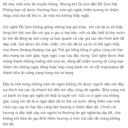
tết như một món ăn truyền thông. Nhưng khi Du lịch đến Đồ Sơn Hải
Phòng bạn sẽ được thưởng thức món giò nghé chấm tương ớt nhấm
nháp chút bia rất thú vị, ăn mãi mà không thấy ngấy.
Giò nghé Đồ Sơn không giống những loại giò khác, khi cát lát ra sẽ thấy
từng thớ thịt xen lẫn với gia vị gia vị hạt tiêu, mỡ và đặc biệt là lớp nước
từ thịt đã đông lại xen cùng và bao quanh cả cây giò tạo nên hình ảnh rất
đẹp mắt. Giò được bó chắc chẳn, chỉ cần để từ xa là có thể ngửi thấy
mùi thơm thoảng thoảng của giò.Thịt giò hồng hồng ở giữa cùng với hạt
tiêu mang lại cảm giác ngọt ngọt, cay cay đặc trưng. Giò nghé được thái
mỏng thành những miếng nhỏ vừa ăn, dùng để chấm tương ớt cùng bạn
nhâm nhi những ngày đông hoặc kẹp cùng bánh mì và sốt mayonaise để
thành bữa ăn sáng sang trọng mà no bụng.
Đây là một trong những món ăn ngon không chỉ được người dân nơi đây
ưa thích mà các du khách khi đến nơi đây cũng rất nghiền. Bữa sáng mà
có bành mì kẹp giò nghé thì thật là tuyệt vời. Giò có vị giòn mà không
giai, cùng với đó là vị ngọt đậm đà từ thịt và nước đông thêm vào một
chút cay cay từ hạt tiêu càng làm hương vị thêm đậm đà. Chính cái
hương vị đặc biệt này mà người ta thường ăn giò nghévào dịp tết, cho
không khí bữa ăn gia đình thêm hương vị mới mà vẫn rất mang không
khí tết.