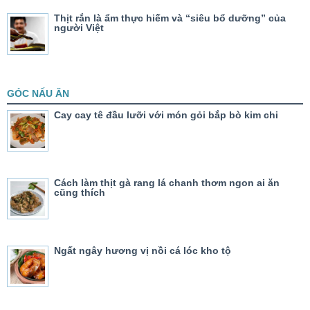
Thịt rắn là ẩm thực hiếm và “siêu bổ dưỡng” của
người Việt
GÓC NẤU ĂN
Cay cay tê đầu lưỡi với món gỏi bắp bò kim chi
Cách làm thịt gà rang lá chanh thơm ngon ai ăn
cũng thích
Ngất ngây hương vị nồi cá lóc kho tộ