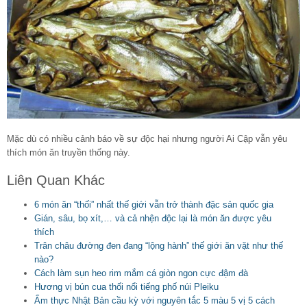
Mặc dù có nhiều cảnh báo về sự độc hại nhưng người Ai Cập vẫn yêu
thích món ăn truyền thống này.
Liên Quan Khác
6 món ăn “thối” nhất thế giới vẫn trở thành đặc sản quốc gia
Gián, sâu, bọ xít,… và cả nhện độc lại là món ăn được yêu
thích
Trân châu đường đen đang “lộng hành” thế giới ăn vặt như thế
nào?
Cách làm sụn heo rim mắm cá giòn ngon cực đậm đà
Hương vị bún cua thối nổi tiếng phố núi Pleiku
Ẩm thực Nhật Bản cầu kỳ với nguyên tắc 5 màu 5 vị 5 cách