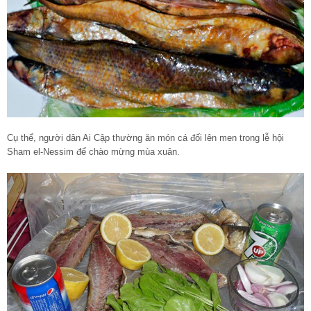
Cụ thể, người dân Ai Cập thường ăn món cá đối lên men trong lễ hội
Sham el-Nessim để chào mừng mùa xuân.