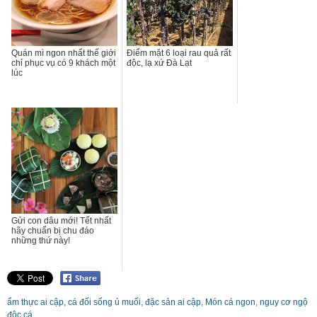
Quán mì ngon nhất thế giới
Điểm mặt 6 loại rau quả rất
chỉ phục vụ có 9 khách một
độc, lạ xứ Đà Lạt
lúc
Gửi con dâu mới! Tết nhất
hãy chuẩn bị chu đáo
những thứ này!
ẩm thực ai cập
,
cá đối sống ủ muối
,
đặc sản ai cập
,
Món cá ngon
,
nguy cơ ngộ
độc cá