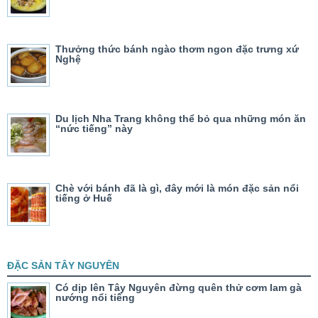
Thưởng thức bánh ngào thơm ngon đặc trưng xứ
Nghệ
Du lịch Nha Trang không thể bỏ qua những món ăn
“nức tiếng” này
Chè với bánh đã là gì, đây mới là món đặc sản nổi
tiếng ở Huế
ĐẶC SẢN TÂY NGUYÊN
Có dịp lên Tây Nguyên đừng quên thử cơm lam gà
nướng nổi tiếng