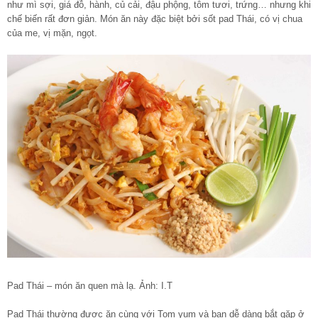
như mì sợi, giá đỗ, hành, củ cải, đậu phộng, tôm tươi, trứng… nhưng khi
chế biến rất đơn giản. Món ăn này đặc biệt bởi sốt pad Thái, có vị chua
của me, vị mặn, ngọt.
Pad Thái – món ăn quen mà lạ. Ảnh: I.T
Pad Thái thường được ăn cùng với Tom yum và bạn dễ dàng bắt gặp ở