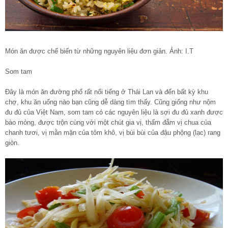
Món ăn được chế biến từ những nguyên liệu đơn giản. Ảnh: I.T
Som tam
Đây là món ăn đường phố rất nổi tiếng ở Thái Lan và đến bất kỳ khu
chợ, khu ăn uống nào bạn cũng dễ dàng tìm thấy. Cũng giống như nộm
đu đủ của Việt Nam, som tam có các nguyên liệu là sợi đu đủ xanh được
bào mỏng, được trộn cùng với một chút gia vị, thấm đẫm vị chua của
chanh tươi, vị mằn mặn của tôm khô, vị bùi bùi của đậu phộng (lạc) rang
giòn.