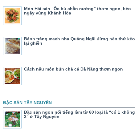
Món Hải sản “Ốc bù chằn nướng” thơm ngon, béo
ngậy vùng Khánh Hòa
Bánh tráng mạch nha Quảng Ngãi đừng nên thử kẻo
lại ghiền
Cách nấu món bún chả cá Đà Nẵng thơm ngon
ĐẶC SẢN TÂY NGUYÊN
Đặc sản ngon nổi tiếng làm từ 60 loại lá “có 1 không
2” ở Tây Nguyên