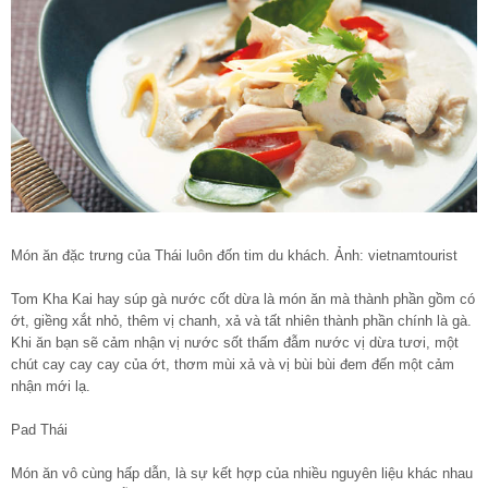
Món ăn đặc trưng của Thái luôn đốn tim du khách. Ảnh: vietnamtourist
Tom Kha Kai hay súp gà nước cốt dừa là món ăn mà thành phần gồm có
ớt, giềng xắt nhỏ, thêm vị chanh, xả và tất nhiên thành phần chính là gà.
Khi ăn bạn sẽ cảm nhận vị nước sốt thấm đẫm nước vị dừa tươi, một
chút cay cay cay của ớt, thơm mùi xả và vị bùi bùi đem đến một cảm
nhận mới lạ.
Pad Thái
Món ăn vô cùng hấp dẫn, là sự kết hợp của nhiều nguyên liệu khác nhau