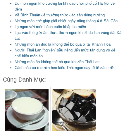
Đủ món ngon khó cưỡng lại khi dạo chơi phố cổ Hà Nội về
đêm
Về Bình Thuận để thưởng thức đặc sản dông nướng
Những món chè giúp giải nhiệt ngày nắng tháng 4 ở Sài Gòn
Lạ ngon với món bánh cuốn khắp ba miền
Lạc vào thế giới ẩm thực thơm ngon khi đi du lịch vùng đất Đà
Lạt
Những món ăn độc lạ không thể bỏ qua ở tại Khánh Hòa
Người Thái Lan “nghiện” sầu riêng đến mức tận dụng vỏ để
chế biến món ăn
Những món ăn không thể bỏ qua khi đến Thái Lan
Cách nấu cà ri sườn heo kiểu Thái ngon cay tê tê đầu lưỡi
Cùng Danh Mục: