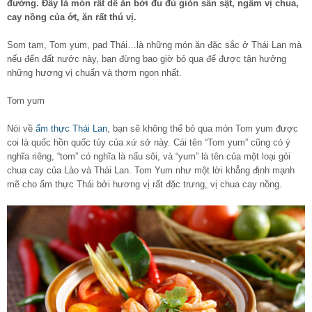
đường. Đây là món rất dễ ăn bởi đu đủ giòn sần sật, ngấm vị chua,
cay nồng của ớt, ăn rất thú vị.
Som tam, Tom yum, pad Thái…là những món ăn đặc sắc ở Thái Lan mà
nếu đến đất nước này, bạn đừng bao giờ bỏ qua để được tận hưởng
những hương vị chuẩn và thơm ngon nhất.
Tom yum
Nói về
ẩm thực Thái Lan
, bạn sẽ không thể bỏ qua món Tom yum được
coi là quốc hồn quốc túy của xứ sở này. Cái tên “Tom yum” cũng có ý
nghĩa riêng, “tom” có nghĩa là nấu sôi, và “yum” là tên của một loại gỏi
chua cay của Lào và Thái Lan. Tom Yum như một lời khẳng định mạnh
mẽ cho ẩm thực Thái bởi hương vị rất đặc trưng, vị chua cay nồng.