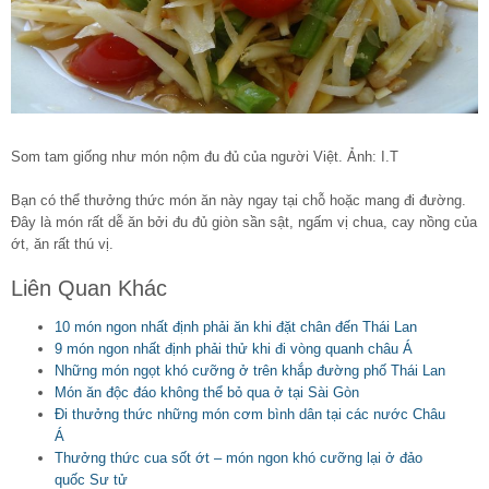
Som tam giống như món nộm đu đủ của người Việt. Ảnh: I.T
Bạn có thể thưởng thức món ăn này ngay tại chỗ hoặc mang đi đường.
Đây là món rất dễ ăn bởi đu đủ giòn sần sật, ngấm vị chua, cay nồng của
ớt, ăn rất thú vị.
Liên Quan Khác
10 món ngon nhất định phải ăn khi đặt chân đến Thái Lan
9 món ngon nhất định phải thử khi đi vòng quanh châu Á
Những món ngọt khó cưỡng ở trên khắp đường phố Thái Lan
Món ăn độc đáo không thể bỏ qua ở tại Sài Gòn
Đi thưởng thức những món cơm bình dân tại các nước Châu
Á
Thưởng thức cua sốt ớt – món ngon khó cưỡng lại ở đảo
quốc Sư tử