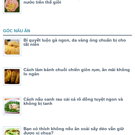
nước trên thế giới
GÓC NẤU ĂN
Bí quyết luộc gà ngon, da vàng óng chuẩn bị cho
tất niên
Cách làm bánh chuối chiên giòn rụm, ăn mãi không
lo ngán
Cách nấu canh rau cải cá rô đồng tuyệt ngon và
không bị tanh
Bạn có thích không nếu ăn xoài sấy dẻo vẫn giữ
được vị chua?