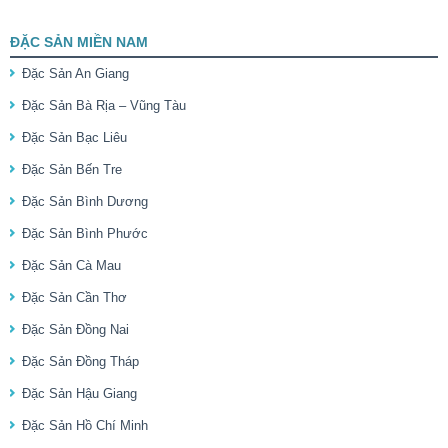
ĐẶC SẢN MIỀN NAM
Đặc Sản An Giang
Đặc Sản Bà Rịa – Vũng Tàu
Đặc Sản Bạc Liêu
Đặc Sản Bến Tre
Đặc Sản Bình Dương
Đặc Sản Bình Phước
Đặc Sản Cà Mau
Đặc Sản Cần Thơ
Đặc Sản Đồng Nai
Đặc Sản Đồng Tháp
Đặc Sản Hậu Giang
Đặc Sản Hồ Chí Minh