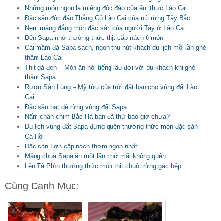
Những món ngon lạ miệng độc đáo của ẩm thực Lào Cai
Đặc sản độc đáo Thắng Cố Lào Cai của núi rừng Tây Bắc
Nem măng đắng món đặc sản của người Tày ở Lào Cai
Đến Sapa nhớ thưởng thức thịt cắp nách 6 món
Cải mầm đá Sapa sạch, ngon thu hút khách du lịch mỗi lần ghé
thăm Lào Cai
Thịt gà đen – Món ăn nỏi tiếng lâu đời với du khách khi ghé
thăm Sapa
Rượu Sán Lùng – Mỹ tửu của trời đất ban cho vùng đất Lào
Cai
Đặc sản hạt dẻ rừng vùng đất Sapa
Nấm chân chim Bắc Hà bạn đã thử bao giờ chưa?
Du lịch vùng đất Sapa đừng quên thưởng thức món đặc sản
Cá Hồi
Đặc sản Lợn cắp nách thơm ngon nhất
Măng chua Sapa ăn một lần nhớ mãi không quên
Lên Tả Phìn thưởng thức món thịt chuột rừng gác bếp
Cùng Danh Mục: