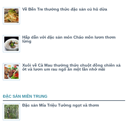
Về Bến Tre thưởng thức đặc sản củ hũ dừa
Hấp dẫn với đặc sản món Cháo môn lươn thơm
lừng
Xuôi về Cà Mau thưởng thức chuột đồng chiên xả
ớt và lươn um rau ngổ ăn một lần nhớ mãi
ĐẶC SẢN MIỀN TRUNG
Đặc sản Mía Triệu Tường ngọt và thơm