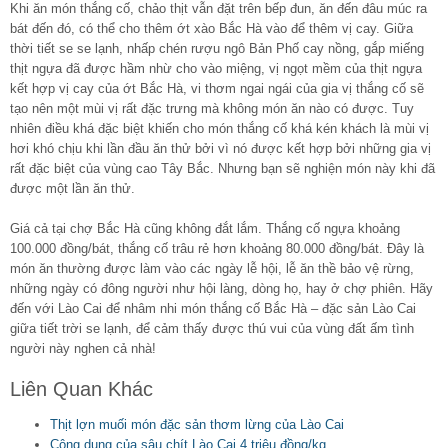
Khi ăn món thắng cố, chảo thịt vẫn đặt trên bếp đun, ăn đến đâu múc ra
bát đến đó, có thể cho thêm ớt xào Bắc Hà vào để thêm vị cay. Giữa
thời tiết se se lạnh, nhấp chén rượu ngô Bản Phố cay nồng, gắp miếng
thịt ngựa đã được hầm nhừ cho vào miệng, vị ngọt mềm của thịt ngựa
kết hợp vị cay của ớt Bắc Hà, vi thơm ngai ngái của gia vị thắng cố sẽ
tạo nên một mùi vị rất đặc trưng mà không món ăn nào có được. Tuy
nhiên điều khá đặc biệt khiến cho món thắng cố khá kén khách là mùi vị
hơi khó chịu khi lần đầu ăn thử bởi vì nó được kết hợp bởi những gia vị
rất đặc biệt của vùng cao Tây Bắc. Nhưng bạn sẽ nghiện món này khi đã
được một lần ăn thử.
Giá cả tại chợ Bắc Hà cũng không đắt lắm. Thắng cố ngựa khoảng
100.000 đồng/bát, thắng cố trâu rẻ hơn khoảng 80.000 đồng/bát. Đây là
món ăn thường được làm vào các ngày lễ hội, lễ ăn thề bảo vệ rừng,
những ngày có đông người như hội làng, dòng họ, hay ở chợ phiên. Hãy
đến với Lào Cai để nhâm nhi món thắng cố Bắc Hà – đặc sản Lào Cai
giữa tiết trời se lạnh, để cảm thấy được thú vui của vùng đất ấm tình
người này nghen cả nhà!
Liên Quan Khác
Thịt lợn muối món đặc sản thơm lừng của Lào Cai
Công dụng của sâu chít Lào Cai 4 triệu đồng/kg