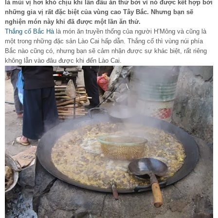
là mùi vị hơi khó chịu khi lần đầu ăn thử bởi vì nó được kết hợp bởi
những gia vị rất đặc biệt của vùng cao Tây Bắc. Nhưng bạn sẽ
nghiện món này khi đã được một lần ăn thử.
Thắng cố Bắc Hà
là món ăn truyền thống của người H’Mông và cũng là
một trong những đặc sản Lào Cai hấp dẫn. Thắng cố thì vùng núi phía
Bắc nào cũng có, nhưng bạn sẽ cảm nhận được sự khác biệt, rất riêng
không lẫn vào đâu được khi đến Lào Cai.