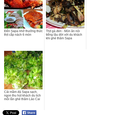
Đến Sapa nhớ thưởng thức
Thịt gà đen - Món ăn nỏi
thịt cắp nách 6 món
tiếng lâu đời với du khách
khi ghé thăm Sapa
Cải mầm đá Sapa sạch,
ngon thu hút khách du lịch
mỗi lần ghé thăm Lào Cai