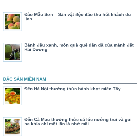
Đào Mẫu Sơn – Sản vật độc đáo thu hút khách du
lịch
Bánh đậu xanh, món quà quê dân dã của mảnh đất
Hải Dương
ĐẶC SẢN MIỀN NAM
Đến Hà Nội thưởng thức bánh khọt miền Tây
Đến Cà Mau thưởng thức cá lóc nướng trui và gỏi
ba khía chỉ một lần là nhớ mãi