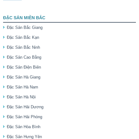
ĐẶC SẢN MIỀN BẮC
Đặc Sản Bắc Giang
Đặc Sản Bắc Kạn
Đặc Sản Bắc Ninh
Đặc Sản Cao Bằng
Đặc Sản Điện Biên
Đặc Sản Hà Giang
Đặc Sản Hà Nam
Đặc Sản Hà Nội
Đặc Sản Hải Dương
Đặc Sản Hải Phòng
Đặc Sản Hòa Bình
Đặc Sản Hưng Yên