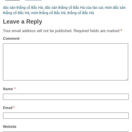
đặc sản thắng cố Bắc Hà
,
đặc sản thắng cố Bắc Hà của lào cai
,
món đắc sản
thắng cố Bắc Hà
,
món thắng cố Bắc Hà
,
thắng cố Bắc Hà
Leave a Reply
Your email address will not be published.
Required fields are marked
*
Comment
Name
*
Email
*
Website