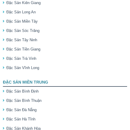
Đặc Sản Kiên Giang
Đặc Sản Long An
Đặc Sản Miền Tây
Đặc Sản Sóc Trăng
Đặc Sản Tây Ninh
Đặc Sản Tiền Giang
Đặc Sản Trà Vinh
Đặc Sản Vĩnh Long
ĐẶC SẢN MIỀN TRUNG
Đặc Sản Bình Định
Đặc Sản Bình Thuận
Đặc Sản Đà Nẵng
Đặc Sản Hà Tĩnh
Đặc Sản Khánh Hòa