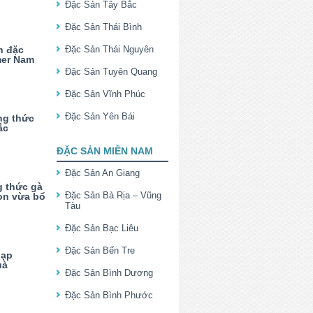
Đặc Sản Tây Bắc
Đặc Sản Thái Bình
n đặc
Đặc Sản Thái Nguyên
mer Nam
Đặc Sản Tuyên Quang
Đặc Sản Vĩnh Phúc
Đặc Sản Yên Bái
ng thức
ắc
ĐẶC SẢN MIỀN NAM
Đặc Sản An Giang
 thức gà
Đặc Sản Bà Rịa – Vũng
on vừa bổ
Tàu
Đặc Sản Bạc Liêu
Đặc Sản Bến Tre
lạp
uà
Đặc Sản Bình Dương
Đặc Sản Bình Phước