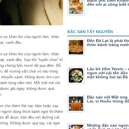
Bánh ướt Diên Khán
đến nỗi ai cũng biết 
ĐẶC SẢN TÂY NGUYÊN
n sự khéo léo của người làm, nhân
Đến Đà Lạt là phải t
ạt, xanh đều.
thức bánh tráng nướ
n sự khéo léo của người làm, nhân
ạt, xanh đều. Sau khi “tuyển chọn” kĩ
ng chừng bốn mươi độ qua đêm. Đỗ
Lẩu bò tiềm Yersin –
c để vương vấn chút vỏ nào trong
ngon với cái tên độc
một không hai tại Đà
hải nhuyễn sánh, không được lợn cợn
thành từng nắm nhỏ. Mỗi một mẻ xôi,
 được giã ngay, không được quá
h.
Đặc sản với Mật ong
Lai, vị thuốc trong đ
àm cho thêm thịt nạc băm hoặc xay
u người dùng thích bánh ngọt thì thêm
ắm đỗ được trộn đều với đường cát.
ờng. Không được quá tay, cái ngọt
Những đặc sản ngon