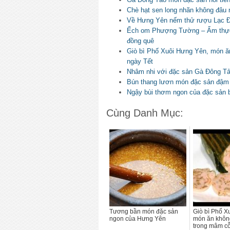
Chè hạt sen long nhãn không đâu
Về Hưng Yên nếm thử rượu Lạc Đ
Ếch om Phượng Tường – Ẩm thự
đồng quê
Giò bì Phố Xuôi Hưng Yên, món ăn
ngày Tết
Nhâm nhi với đặc sản Gà Đông Tả
Bún thang lươn món đặc sản đậm
Ngậy bùi thơm ngon của đặc sản
Cùng Danh Mục:
Tương bần món đặc sản
Giò bì Phố X
ngon của Hưng Yên
món ăn không
trong mâm cỗ