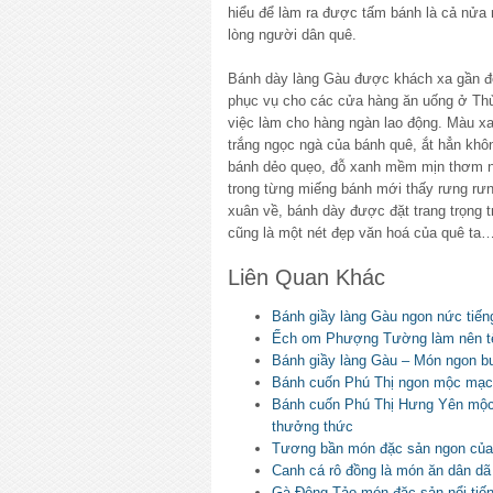
hiểu để làm ra được tấm bánh là cả nửa n
lòng người dân quê.
Bánh dày làng Gàu được khách xa gần đ
phục vụ cho các cửa hàng ăn uống ở Thủ 
việc làm cho hàng ngàn lao động. Màu xa
trắng ngọc ngà của bánh quê, ắt hẳn khôn
bánh dẻo quẹo, đỗ xanh mềm mịn thơm n
trong từng miếng bánh mới thấy rưng rưng
xuân về, bánh dày được đặt trang trọng 
cũng là một nét đẹp văn hoá của quê ta
Liên Quan Khác
Bánh giầy làng Gàu ngon nức tiến
Ếch om Phượng Tường làm nên tê
Bánh giầy làng Gàu – Món ngon bư
Bánh cuốn Phú Thị ngon mộc mạc
Bánh cuốn Phú Thị Hưng Yên mộc
thưởng thức
Tương bần món đặc sản ngon củ
Canh cá rô đồng là món ăn dân d
Gà Đông Tảo món đặc sản nổi tiế