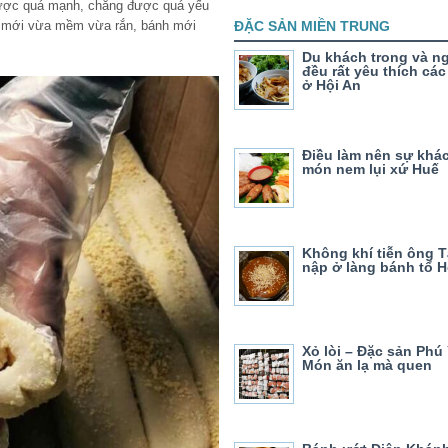
được quá mạnh, chẳng được quá yếu
ĐẶC SẢN MIỀN TRUNG
, mới vừa mềm vừa rắn, bánh mới
Du khách trong và n
đều rất yêu thích cá
ở Hội An
Điều làm nên sự khác
món nem lụi xứ Huế
Không khí tiễn ông T
nập ở làng bánh tổ H
Xỏ lòi – Đặc sản Phú
Món ăn lạ mà quen