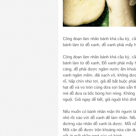
Công đoạn làm nhân bánh khá cầu kỳ, cầ
bánh làm từ đỗ xanh, đỗ xanh phải mẩy h
Công đoạn làm nhân bánh khá cầu kỳ, cầ
bánh làm từ đỗ xanh, Đỗ xanh phải mẩy h
càng, đỗ phải được ngâm nước ấm khoả
xanh ngâm mềm, đãi sạch vỏ, không đượ
rổ, hấp chín nhừ tơi, giã đỗ bắt buộc p
hạt đỗ và vo tròn cùng dừa sợi bào sẵn 
mẻ đỗ đưa ra bốc bừng hơi nóng. Không
nguội. Giã ngay dễ bết, giã nguội khó dín
Nếu muốn có bánh nhân mặn thì người l
nhỏ rồi xào với đỗ xanh để làm nhân. Nế
đường vào nhân đỗ xanh là được. Mỗi n
Một cân đỗ được trộn khoảng nửa cân đư
gắt át mất phần ngọt của vỏ bánh.