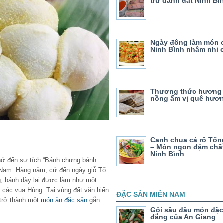
trứ danh đất Ninh Bì
Ngày đông làm món 
Ninh Bình nhâm nhi 
Thương thức hương
nồng ấm vị quê hươ
Canh chua cá rô Tổn
– Món ngon đậm chấ
Ninh Bình
nhớ đến sự tích “Bánh chưng bánh
ệt Nam. Hàng năm, cứ đến ngày giỗ Tổ
, bánh dày lại được làm như một
các vua Hùng. Tại vùng đất văn hiến
ĐẶC SẢN MIỀN NAM
trở thành một
món ăn đặc sản
gắn
Gỏi sầu đâu món đặc
đắng của An Giang