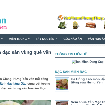
»
»
»
MIỀN TRUNG
TÂY NGUYÊN
GÓC NẤU ĂN
VĂN HÓA Ẩ
 đặc sản vùng quê văn
THÔNG TIN LIÊN HỆ
ĐẶC SẢN MIỀN BẮC
n Giang, Hưng Yên vốn nổi tiếng
Gà Đông Tảo món đặ
tiếng của Hưng Yên
Bánh dày làng Gàu
cùng với tương
 đặc sắc trong văn hóa ẩm thực
Nem chua Yên Mạc t