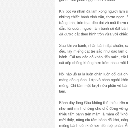
Khi bột và nhân đã làm xong người làm sẽ
những chiếc bánh xinh xắn, thơm ngon. 
trắng tinh, tròn trịa, dẻo dai và mùi th
dẫn, lôi cuốn, người làm bánh sẽ đặt bá
đã được cắt theo hình tròn vừa với chiếc
Sau khi vỏ bánh, nhân bánh đạt chuẩn, cá
đều, lấy miếng cật tre sắc như dao lam c
bánh. Cái tay các cô khéo đến mức, cắt
cái xếp chồng không hơn kém nhau một li
Nồi nào đồ ra là luôn chân luôn cối giã c
màng dẻo quánh. Lớp vỏ bánh ngoài khô
mỏng. Chỉ tầm một lượt nửa phân vỏ bánh
làm.
Bánh dày làng Gàu không thể thiếu trên
như một minh chứng cho chỗ đứng vững 
thiếu tấm bánh trên mâm là mâm cỗ “khô
mới thấy, nâng niu tấm bánh đã khó, nâng 
miếng bánh còn khó hơn đến bội phần. 