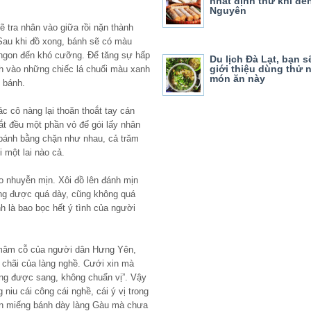
nhất định thử khi đế
Nguyên
 tra nhân vào giữa rồi nặn thành
Sau khi đồ xong, bánh sẽ có màu
ơm ngon đến khó cưỡng. Để tăng sự hấp
Du lịch Đà Lạt, bạn 
giới thiệu dùng thử
nh vào những chiếc lá chuối màu xanh
món ăn này
 bánh.
c cô nàng lại thoăn thoắt tay cán
ắt đều một phần vỏ để gói lấy nhân
 bánh bằng chặn như nhau, cả trăm
 một lai nào cả.
ho nhuyễn mịn. Xôi đồ lên đánh mịn
ng được quá dày, cũng không quá
 là bao bọc hết ý tình của người
 mâm cỗ của người dân Hưng Yên,
chãi của làng nghề. Cưới xin mà
ng được sang, không chuẩn vị”. Vậy
niu cái công cái nghề, cái ý vị trong
Ăn miếng bánh dày làng Gàu mà chưa