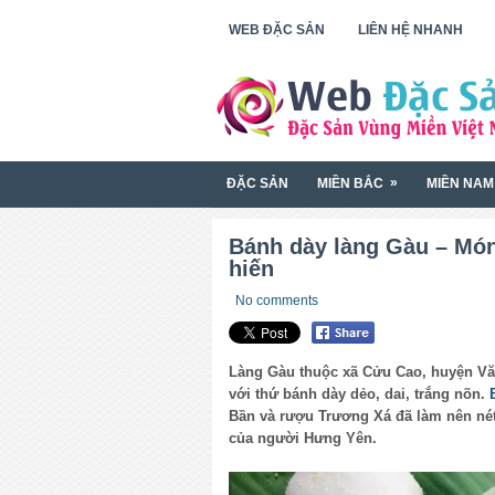
WEB ĐẶC SẢN
LIÊN HỆ NHANH
»
ĐẶC SẢN
MIỀN BẮC
MIỀN NAM
Bánh dày làng Gàu – Món
hiến
No comments
Làng Gàu thuộc xã Cửu Cao, huyện Vă
với thứ bánh dày dẻo, dai, trắng nõn.
Bần và rượu Trương Xá đã làm nên nét
của người Hưng Yên.