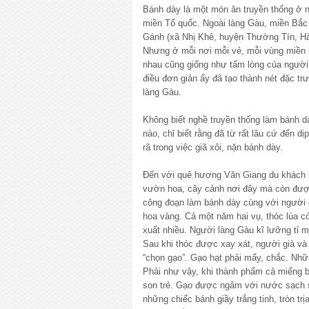
Bánh dày là một món ăn truyền thống ở n
miền Tổ quốc. Ngoài làng Gàu, miền Bắc
Gánh (xã Nhị Khê, huyện Thường Tín, Hà
Nhưng ở mỗi nơi mỗi vẻ, mỗi vùng miền l
nhau cũng giống như tấm lòng của người 
điều đơn giản ấy đã tạo thành nét đặc tr
làng Gàu.
Không biết nghề truyền thống làm bánh d
nào, chỉ biết rằng đã từ rất lâu cứ đến dị
rã trong việc giã xôi, nặn bánh dày.
Đến với quê hương Văn Giang du khách k
vườn hoa, cây cảnh nơi đây mà còn đượ
công đoạn làm bánh dày cùng với người d
hoa vàng. Cả một năm hai vụ, thóc lúa c
xuất nhiều. Người làng Gàu kĩ lưỡng tỉ 
Sau khi thóc được xay xát, người già và
“chọn gạo”. Gạo hạt phải mẩy, chắc. Nhữn
Phải như vậy, khi thành phẩm cả miếng b
son trẻ. Gạo được ngâm với nước sạch sa
những chiếc bánh giầy trắng tinh, tròn tr