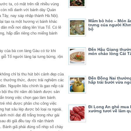
ước ta, có mặt trên rất nhiều vùng
 còn nổi danh với bánh dày Quán
 Tây, nay sáp nhập thành Hà Nội).
Mắm bò hóc – Món ă
ại tạo ra một hương vị bánh khác
trưng của người Kh
dân mỗi nơi dâng lên Vua Tổ. Có lẽ
bộ
ưng, hấp dẫn riêng cho miếng bánh
Đến Hậu Giang thưở
ày của bà con làng Gàu có từ khi
món cháo lòng Cái T
p giỗ Tổ người làng lại tưng bừng, rộn
hông chỉ bị thu hút bởi cảnh đẹp của
Đến Đồng Nai thưởng
c thưởng thức, được trải nghiệm các
hấp trái bưởi vừa ng
ân. Nguyên liệu chính là gạo nếp cái
ó bội thu thì năm đó bánh được sản
mẩn trong việc chọn gạo làm bánh.
 trẻ nhỏ được phân cho công việc
Đi Long An ghé mua 
g hạt sâu lép được bỏ loại ra ngoài.
xưởng tươi về làm q
ánh mới đạt độ trắng trong như gái
u đó giã đều tay rồi nặn thành
ịa. Bánh giã phải đúng số nhịp số chày