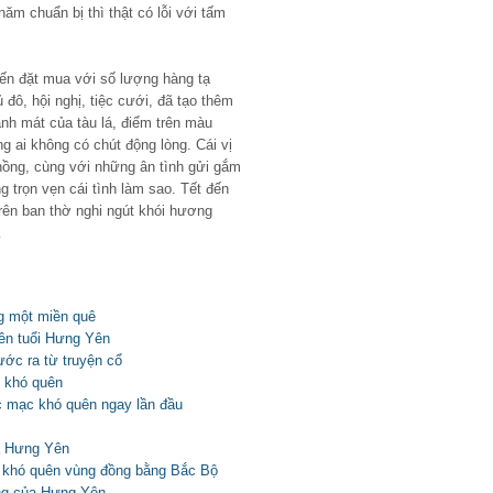
ăm chuẩn bị thì thật có lỗi với tấm
ến đặt mua với số lượng hàng tạ
đô, hội nghị, tiệc cưới, đã tạo thêm
nh mát của tàu lá, điểm trên màu
g ai không có chút động lòng. Cái vị
ồng, cùng với những ân tình gửi gắm
 trọn vẹn cái tình làm sao. Tết đến
trên ban thờ nghi ngút khói hương
…
g một miền quê
n tuổi Hưng Yên
ớc ra từ truyện cổ
 khó quên
 mạc khó quên ngay lần đầu
a Hưng Yên
ã khó quên vùng đồng bằng Bắc Bộ
ng của Hưng Yên