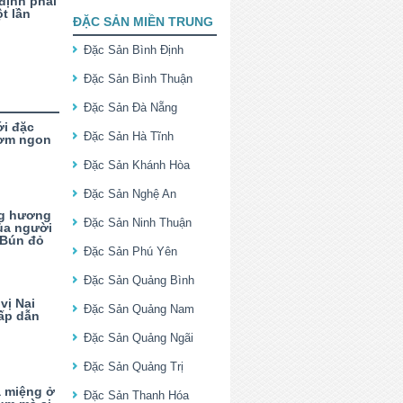
định phải
t lần
ĐẶC SẢN MIỀN TRUNG
Đặc Sản Bình Định
Đặc Sản Bình Thuận
Đặc Sản Đà Nẵng
ới đặc
Đặc Sản Hà Tĩnh
hơm ngon
Đặc Sản Khánh Hòa
Đặc Sản Nghệ An
ng hương
Đặc Sản Ninh Thuận
ủa người
 Bún đỏ
Đặc Sản Phú Yên
Đặc Sản Quảng Bình
vị Nai
Đặc Sản Quảng Nam
ấp dẫn
Đặc Sản Quảng Ngãi
Đặc Sản Quảng Trị
ạ miệng ở
Đặc Sản Thanh Hóa