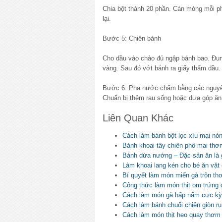
Chia bột thành 20 phần. Cán mỏng mỗi phầ
lại.
Bước 5: Chiên bánh
Cho dầu vào chảo đủ ngập bánh bao. Đun 
vàng. Sau đó vớt bánh ra giấy thấm dầu.
Bước 6: Pha nước chấm bằng các nguyên
Chuẩn bị thêm rau sống hoặc dưa góp ă
Liên Quan Khác
Cách làm bánh bột lọc xíu mại nó
Bánh khoai tây chiên phô mai th
Bánh dừa nướng – Đặc sản ăn là
Làm khoai lang kén cho bé ăn vặ
Bí quyết làm món miến gà trộn t
Công thức làm món thịt om trứng 
Cách làm món gà hấp nấm cực kỳ
Cách làm bánh chuối chiên giòn r
Cách làm món thịt heo quay thơm 