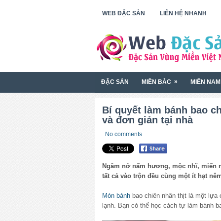
WEB ĐẶC SẢN
LIÊN HỆ NHANH
»
ĐẶC SẢN
MIỀN BẮC
MIỀN NAM
Bí quyết làm bánh bao ch
và đơn giản tại nhà
No comments
Ngâm nở nấm hương, mộc nhĩ, miến rồi
tất cả vào trộn đều cùng một ít hạt nê
Món bánh
bao chiên nhân thịt là một lựa 
lạnh. Bạn có thể học cách tự làm bánh ba