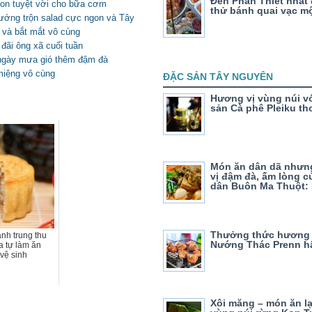
Đến Phan Thiết nhất 
gon tuyệt vời cho bữa cơm
thử bánh quai vạc mộ
nướng trộn salad cực ngon và Tây
 và bắt mắt vô cùng
đãi ông xã cuối tuần
ngày mưa gió thêm đậm đà
miệng vô cùng
ĐẶC SẢN TÂY NGUYÊN
Hương vị vùng núi v
sản Cà phê Pleiku t
Món ăn dân dã như
vị đậm đà, ấm lòng c
dân Buôn Ma Thuột:
Thưởng thức hương 
nh trung thu
Nướng Thác Prenn h
 tự làm ăn
 vệ sinh
Xôi măng – món ăn l