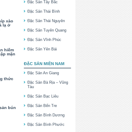
Đặc Sản Tây Bắc
Đặc Sản Thái Bình
híp xào
Đặc Sản Thái Nguyên
 lạ ở
c
Đặc Sản Tuyên Quang
Đặc Sản Vĩnh Phúc
Đặc Sản Yên Bái
ản hiếm
gập mặn
ĐẶC SẢN MIỀN NAM
Đặc Sản An Giang
g thức
Đặc Sản Bà Rịa – Vũng
Tàu
Đặc Sản Bạc Liêu
Đặc Sản Bến Tre
 sản bún
Đặc Sản Bình Dương
Đặc Sản Bình Phước