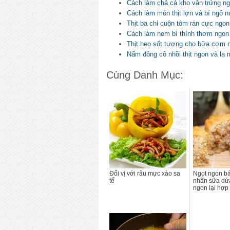
Cách làm chả cá kho vân trứng n
Cách làm món thịt lợn và bí ngô 
Thịt ba chỉ cuộn tôm rán cực ngon
Cách làm nem bì thính thơm ngon 
Thịt heo sốt tương cho bữa cơm 
Nấm đông cô nhồi thịt ngon và lạ 
Cùng Danh Mục:
Đổi vị với râu mực xào sa
Ngọt ngon bá
tế
nhân sữa dừa
ngon lại hợp