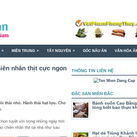
»
»
»
MIỀN TRUNG
TÂY NGUYÊN
GÓC NẤU ĂN
VĂN HÓA Ẩ
iên nhân thịt cực ngon
THÔNG TIN LIÊN HỆ
ĐẶC SẢN MIỀN BẮC
 thái nhỏ. Hành thái hạt lựu. Cho
Bánh cuốn Cao Bằng
lòng biết bao thực k
m.
chọn tuyệt vời trong những ngày trời
o chiên nhân thịt tại nhà như sau:
Hạt dẻ Trùng Khánh l