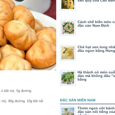
sản quý của Cao Bằ
Cách chế biến món 
đặc sản Nam Định
Chè hạt sen long nh
đâu ngon bằng Hưng
Hà thành có món cu
đáo mà không đâu “
bằng
n ủ bột mỳ, 5g đường.
ĐẶC SẢN MIỀN NAM
t mỳ, 90g đường, 10g bột nổi
Thơm ngon với bánh 
đặc sản nổi tiếng củ