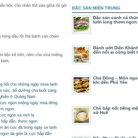
n bột, cho nhân thịt vào giữa rồi gói
ĐẶC SẢN MIỀN TRUNG
Đặc sản canh cá thử
lưỡi long thơm ngon
nóng dầu rồi thả bánh vào chiên
Bánh ướt Diên Khán
đến nỗi ai cũng biết 
 liệu kể trên, nêm cho vừa miệng.
n kèm.
Chả Dông – Món ngo
khi đến Phú Yên
ng hổi cho những ngày mưa lạnh
ơm nức, bổ dưỡng cho buổi sáng
 ghiền ở Quảng Nam
t cực ngon miệng ngày mùa đông
Chè bắp nổi tiếng m
hơm ngon
xứ Huế
cực ngon và mới lạ
 hấp dẫn, thơm ngon
ụm ăn cực đã trong ngày se lạnh
ngon da giòn bì cực hấp dẫn