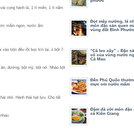
phước
vài cọng hành lá, 1 ít miến, 1 ít nấm
Đọt mây nướng, lá n
món đặc sản quen mà
ước mắm ngon, nước ấm.
vùng đất Bình Phướ
vào trộn đều rồi bọc kín lại, ủ bột 7-
“Cá leo cây” – Đặc s
có của vùng nước n
Cà Mau
 ăn, đường, bột mỳ, bột nở. Nhào bột
Đến Phú Quốc thưởn
mực om nước mắm
ái nhỏ. Hành thái hạt lựu. Cho tất
Đậm đà với món đặc
cá Kiên Giang
 nhau.