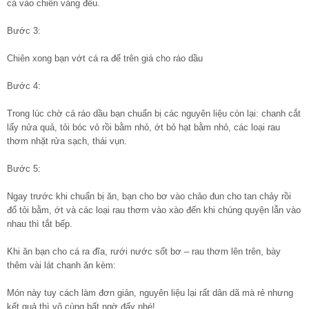
cá vào chiên vàng đều.
Bước 3:
Chiên xong bạn vớt cá ra để trên giá cho ráo dầu
Bước 4:
Trong lúc chờ cá ráo dầu bạn chuẩn bị các nguyên liệu còn lại: chanh cắt
lấy nửa quả, tỏi bóc vỏ rồi bằm nhỏ, ớt bỏ hạt bằm nhỏ, các loại rau
thơm nhặt rửa sạch, thái vụn.
Bước 5:
Ngay trước khi chuẩn bị ăn, bạn cho bơ vào chảo đun cho tan chảy rồi
đổ tỏi bằm, ớt và các loại rau thơm vào xào đến khi chúng quyện lẫn vào
nhau thì tắt bếp.
Khi ăn bạn cho cá ra đĩa, rưới nước sốt bơ – rau thơm lên trên, bày
thêm vài lát chanh ăn kèm:
Món này tuy cách làm đơn giản, nguyên liệu lại rất dân dã mà rẻ nhưng
kết quả thì vô cùng bất ngờ đấy nhé!