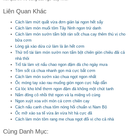
Liên Quan Khác
Cách làm mứt quất vừa đơn giản lại ngon hết sẩy
Cách làm món muối tôm Tây Ninh ngon trứ danh
Cách làm món sườn tẩm bột rán sốt chua cay thêm thú vị cho
bữa cơm
Lòng gà xào dứa cứ làm là ăn hết cơm
Thử trổ tài làm món sườn non tẩm bột chiên giòn chiêu đãi cả
nhà thôi
Trổ tài làm vịt nấu chao ngon đậm đà cho ngày mưa
Tôm sốt cà chua nhanh gọn mà cực bắt cơm
Cách làm món sườn xào chua ngọt ngon nhất
Ốc móng tay xào rau muống giòn ngon cực hấp dẫn
Cá lóc kho khế thơm ngon đậm đà không một chút tanh
Nấm đông cô nhồi thịt ngon và lạ miệng vô cùng
Ngon xuýt xoa với món cá cơm chiên cay
Cách nấu canh chua tôm nóng hổi chuẩn vị Nam Bộ
Ốc mỡ xào sa tế vừa ăn vừa hít hà cực đã
Cách làm món tôm rang me chua ngọt đổi vị cho cả nhà
Cùng Danh Mục: