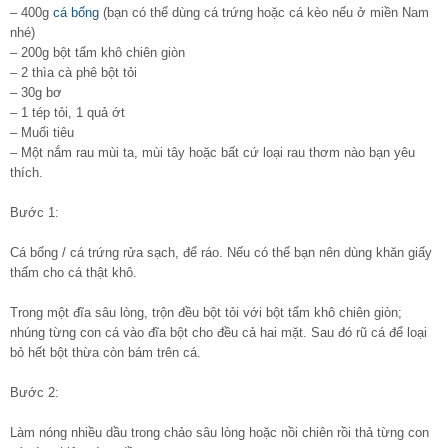
– 400g
cá bống
(bạn có thể dùng cá trứng hoặc cá kèo nếu ở miền Nam
nhé)
– 200g bột tẩm khô chiên giòn
– 2 thìa cà phê bột tỏi
– 30g bơ
– 1 tép tỏi, 1 quả ớt
– Muối tiêu
– Một nắm rau mùi ta, mùi tây hoặc bất cứ loại rau thơm nào bạn yêu
thích.
Bước 1:
Cá bống / cá trứng rửa sạch, để ráo. Nếu có thể bạn nên dùng khăn giấy
thấm cho cá thật khô.
Trong một đĩa sâu lòng, trộn đều bột tỏi với bột tẩm khô chiên giòn;
nhúng từng con cá vào đĩa bột cho đều cả hai mặt. Sau đó rũ cá để loại
bỏ hết bột thừa còn bám trên cá.
Bước 2:
Làm nóng nhiều dầu trong chảo sâu lòng hoặc nồi chiên rồi thả từng con