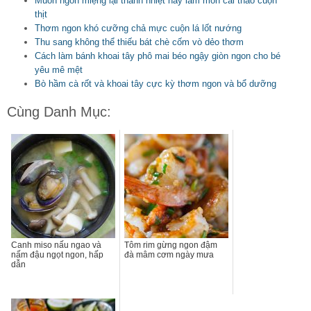
Muốn ngon miệng lại thanh nhiệt hãy làm món cải thảo cuộn
thịt
Thơm ngon khó cưỡng chả mực cuộn lá lốt nướng
Thu sang không thể thiếu bát chè cốm vò dẻo thơm
Cách làm bánh khoai tây phô mai béo ngậy giòn ngon cho bé
yêu mê mệt
Bò hầm cà rốt và khoai tây cực kỳ thơm ngon và bổ dưỡng
Cùng Danh Mục:
Canh miso nấu ngao và
Tôm rim gừng ngon đậm
nấm đậu ngọt ngon, hấp
đà mâm cơm ngày mưa
dẫn