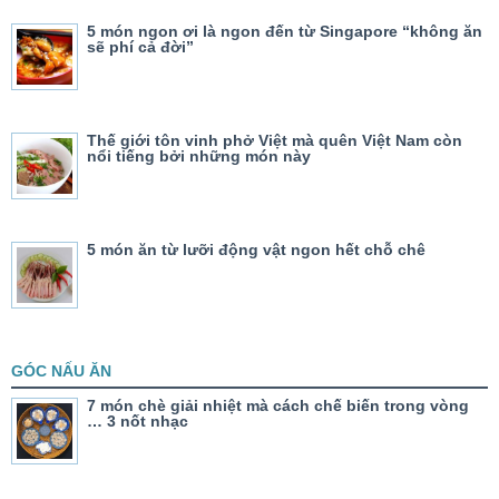
5 món ngon ơi là ngon đến từ Singapore “không ăn
sẽ phí cả đời”
Thế giới tôn vinh phở Việt mà quên Việt Nam còn
nổi tiếng bởi những món này
5 món ăn từ lưỡi động vật ngon hết chỗ chê
GÓC NẤU ĂN
7 món chè giải nhiệt mà cách chế biến trong vòng
… 3 nốt nhạc