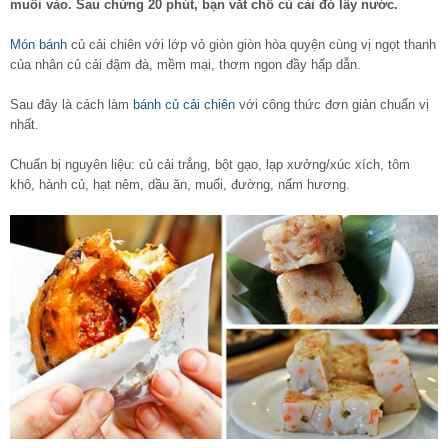
muối vào. Sau chừng 20 phút, bạn vắt chỗ củ cải đó lấy nước.
Món bánh
củ cải chiên với lớp vỏ giòn giòn hòa quyện cùng vị ngọt thanh
của nhân củ cải đậm đà, mềm mại, thơm ngon đầy hấp dẫn.
Sau đây là cách làm
bánh củ cải chiên
với công thức đơn giản chuẩn vị
nhất.
Chuẩn bị nguyên liệu: củ cải trắng, bột gạo, lạp xưởng/xúc xích, tôm
khô, hành củ, hạt nêm, dầu ăn, muối, đường, nấm hương.