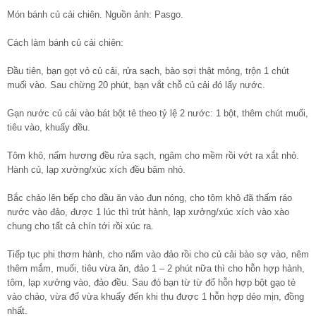
Món bánh củ cải chiên. Nguồn ảnh: Pasgo.
Cách làm bánh củ cải chiên:
Đầu tiên, bạn gọt vỏ củ cải, rửa sạch, bào sợi thật mỏng, trộn 1 chút
muối vào. Sau chừng 20 phút, bạn vắt chỗ củ cải đó lấy nước.
Gạn nước củ cải vào bát bột tẻ theo tỷ lệ 2 nước: 1 bột, thêm chút muối,
tiêu vào, khuấy đều.
Tôm khô, nấm hương đều rửa sạch, ngâm cho mềm rồi vớt ra xắt nhỏ.
Hành củ, lạp xưởng/xúc xích đều băm nhỏ.
Bắc chảo lên bếp cho dầu ăn vào đun nóng, cho tôm khô đã thấm ráo
nước vào đảo, được 1 lúc thì trút hành, lạp xưởng/xúc xích vào xào
chung cho tất cả chín tới rồi xúc ra.
Tiếp tục phi thơm hành, cho nấm vào đảo rồi cho củ cải bào sợ vào, nêm
thêm mắm, muối, tiêu vừa ăn, đảo 1 – 2 phút nữa thì cho hỗn hợp hành,
tôm, lạp xưởng vào, đảo đều. Sau đó bạn từ từ đổ hỗn hợp bột gạo tẻ
vào chảo, vừa đổ vừa khuấy đến khi thu được 1 hỗn hợp dẻo mịn, đồng
nhất.