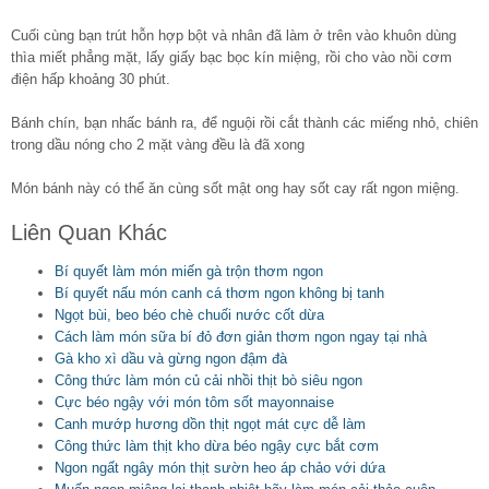
Cuối cùng bạn trút hỗn hợp bột và nhân đã làm ở trên vào khuôn dùng
thìa miết phẳng mặt, lấy giấy bạc bọc kín miệng, rồi cho vào nồi cơm
điện hấp khoảng 30 phút.
Bánh chín, bạn nhấc bánh ra, để nguội rồi cắt thành các miếng nhỏ, chiên
trong dầu nóng cho 2 mặt vàng đều là đã xong
Món bánh này có thể ăn cùng sốt mật ong hay sốt cay rất ngon miệng.
Liên Quan Khác
Bí quyết làm món miến gà trộn thơm ngon
Bí quyết nấu món canh cá thơm ngon không bị tanh
Ngọt bùi, beo béo chè chuối nước cốt dừa
Cách làm món sữa bí đỏ đơn giản thơm ngon ngay tại nhà
Gà kho xì dầu và gừng ngon đậm đà
Công thức làm món củ cải nhồi thịt bò siêu ngon
Cực béo ngậy với món tôm sốt mayonnaise
Canh mướp hương dồn thịt ngọt mát cực dễ làm
Công thức làm thịt kho dừa béo ngậy cực bắt cơm
Ngon ngất ngây món thịt sườn heo áp chảo với dứa