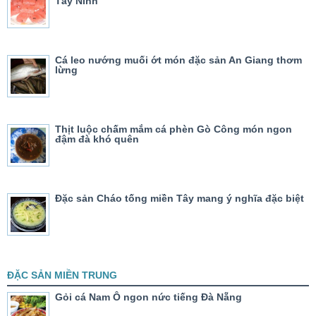
Tây Ninh
Cá leo nướng muối ớt món đặc sản An Giang thơm
lừng
Thịt luộc chấm mắm cá phèn Gò Công món ngon
đậm đà khó quên
Đặc sản Cháo tống miền Tây mang ý nghĩa đặc biệt
ĐẶC SẢN MIỀN TRUNG
Gỏi cá Nam Ô ngon nức tiếng Đà Nẵng