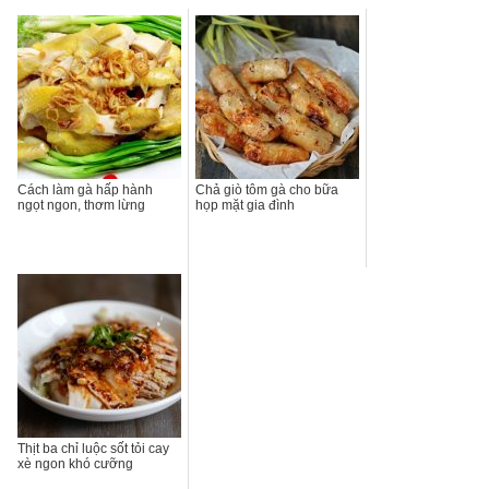
Cách làm gà hấp hành
Chả giò tôm gà cho bữa
ngọt ngon, thơm lừng
họp mặt gia đình
Thịt ba chỉ luộc sốt tỏi cay
xè ngon khó cưỡng