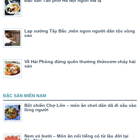
Đặc sản Tào phớ Hà Nội ngon mà lạ
Lạp xưởng Tây Bắc ,món ngon người dân tộc vùng
cao
Về Hải Phòng đừng quên thưởng thứccơm cháy hải
sản
ĐẶC SẢN MIỀN NAM
Bột chiên Chợ Lớn – món ăn chơi dân dã đi sâu vào
lòng người
Nem vỏ bưởi – Món ăn nổi tiếng có từ lâu đời tại