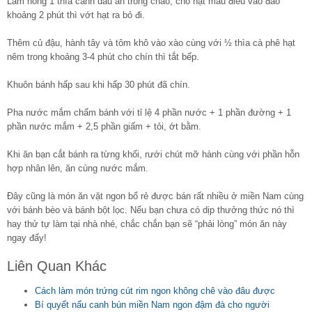
Làm nóng 1 thìa canh dầu ăn trong chảo, cho hạt màu điều vào đảo
khoảng 2 phút thì vớt hạt ra bỏ đi.
Thêm củ đậu, hành tây và tôm khô vào xào cùng với ½ thìa cà phê hạt
nêm trong khoảng 3-4 phút cho chín thì tắt bếp.
Khuôn bánh hấp sau khi hấp 30 phút đã chín.
Pha nước mắm chấm bánh với tỉ lệ 4 phần nước + 1 phần đường + 1
phần nước mắm + 2,5 phần giấm + tỏi, ớt bằm.
Khi ăn bạn cắt bánh ra từng khối, rưới chút mỡ hành cùng với phần hỗn
hợp nhân lên, ăn cùng nước mắm.
Đây cũng là món ăn vặt ngon bổ rẻ được bán rất nhiều ở miền Nam cùng
với bánh bèo và bánh bột lọc. Nếu bạn chưa có dịp thưởng thức nó thì
hay thử tự làm tại nhà nhé, chắc chắn bạn sẽ “phải lòng” món ăn này
ngay đấy!
Liên Quan Khác
Cách làm món trứng cút rim ngon không chê vào đâu được
Bí quyết nấu canh bún miền Nam ngon đậm đà cho người