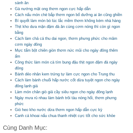
sành ăn
Gà nướng mật ong thơm ngon cực hấp dẫn
Cách nấu món chè bắp thơm ngon bổ dưỡng ai ăn cũng ghiền
Bí quyết làm món bò lúc lắc mềm thơm không kém nhà hàng
Thịt kho dưa mặn đậm đà ăn cùng cơm nóng thì còn gì ngon
bằng
Cách làm chả cá thu dai ngon, thơm phưng phức cho mâm
cơm ngày đông
Mực tẩm bột chiên giòn thơm nức mũi cho ngày đông thêm
ấm
Công thức làm món cà tím bung đậu thịt ngon đậm đà ngày
đông
Bánh dẻo nhân kem trứng tự làm cực ngon cho Trung thu
Cách làm bánh chuối hấp nước cốt dừa tuyệt ngon cho ngày
đông lạnh giá
Làm món chân giò giả cầy siêu ngon cho ngày đông lạnh
Ngày mưa rủ nhau làm bánh trôi tàu nóng hổi, thơm phưng
phức
Giò heo kho nước dừa thơm ngon hấp dẫn cực kỳ
Canh cá khoai nấu chua thanh nhiệt cực tốt cho sức khỏe
Cùng Danh Mục: