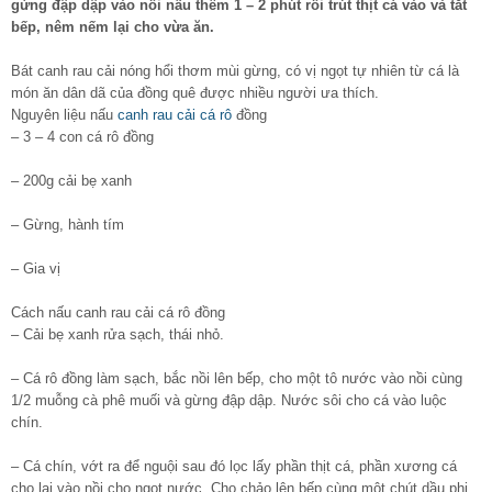
gừng đập dập vào nồi nấu thêm 1 – 2 phút rồi trút thịt cá vào và tắt
bếp, nêm nếm lại cho vừa ăn.
Bát canh rau cải nóng hổi thơm mùi gừng, có vị ngọt tự nhiên từ cá là
món ăn dân dã của đồng quê được nhiều người ưa thích.
Nguyên liệu nấu
canh rau cải cá rô
đồng
– 3 – 4 con cá rô đồng
– 200g cải bẹ xanh
– Gừng, hành tím
– Gia vị
Cách nấu canh rau cải cá rô đồng
– Cải bẹ xanh rửa sạch, thái nhỏ.
– Cá rô đồng làm sạch, bắc nồi lên bếp, cho một tô nước vào nồi cùng
1/2 muỗng cà phê muối và gừng đập dập. Nước sôi cho cá vào luộc
chín.
– Cá chín, vớt ra để nguội sau đó lọc lấy phần thịt cá, phần xương cá
cho lại vào nồi cho ngọt nước. Cho chảo lên bếp cùng một chút dầu phi