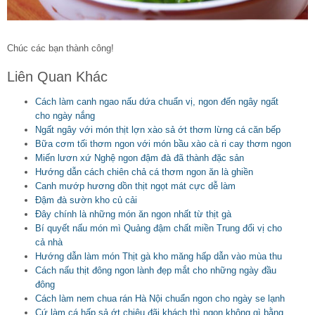
Chúc các bạn thành công!
Liên Quan Khác
Cách làm canh ngao nấu dứa chuẩn vị, ngon đến ngây ngất
cho ngày nắng
Ngất ngây với món thịt lợn xào sả ớt thơm lừng cá căn bếp
Bữa cơm tối thơm ngon với món bầu xào cà ri cay thơm ngon
Miến lươn xứ Nghệ ngon đậm đà đã thành đặc sản
Hướng dẫn cách chiên chả cá thơm ngon ăn là ghiền
Canh mướp hương dồn thịt ngọt mát cực dễ làm
Đậm đà sườn kho củ cải
Đây chính là những món ăn ngon nhất từ thịt gà
Bí quyết nấu món mì Quảng đậm chất miền Trung đổi vị cho
cả nhà
Hướng dẫn làm món Thịt gà kho măng hấp dẫn vào mùa thu
Cách nấu thịt đông ngon lành đẹp mắt cho những ngày đầu
đông
Cách làm nem chua rán Hà Nội chuẩn ngon cho ngày se lạnh
Cứ làm cá hấp sả ớt chiêu đãi khách thì ngon không gì bằng