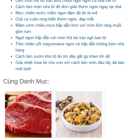
Làm món thịt bò xào dưa chuột ngọt ngon cả nhà mê tít
Cách làm món sữa bí đỏ đơn giản thơm ngon ngay tại nhà
Mực chiên nước mắm ngon đậm đà ăn là mê
Chả cá cuộn rong biển thơm ngon, đẹp mắt
Mâm cơm chiều mưa hấp dẫn hơn với món ếch rang muối
giòn rụm
Ngọt ngon hấp dẫn với món thịt bò xào ngô bao tử
Tôm chiên sốt mayonnaise ngon và hấp dẫn không kém nhà
hàng
Cách làm sườn kho tộ ăn tới đâu gật gù khen tới đó
Giải nhiệt mùa hè cho con với cách làm món dâu tây đá bào
mát lạnh
Cùng Danh Mục: