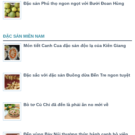
Đặc sản Phú thọ ngon ngọt với Bưởi Đoan Hùng
ĐẶC SẢN MIỀN NAM
Món tiết Canh Cua đặc sản độc lạ của Kiên Giang
Đặc sắc với đặc sản Đuông dừa Bến Tre ngon tuyệt
Bò tơ Củ Chi đã đến là phải ăn no mới về
Đến vùng Bảy Núi thưởng thức bánh canh bò viên