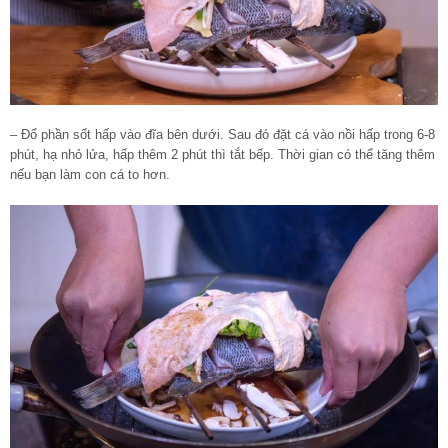
– Đổ phần sốt hấp vào đĩa bên dưới. Sau đó đặt cá vào nồi hấp trong 6-8
phút, hạ nhỏ lửa, hấp thêm 2 phút thì tắt bếp. Thời gian có thể tăng thêm
nếu bạn làm con cá to hơn.