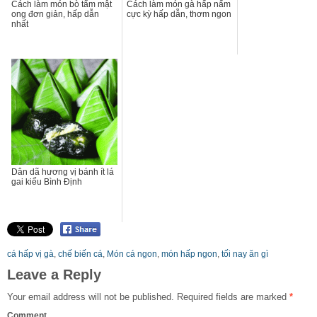
Cách làm món bò tẩm mật
Cách làm món gà hấp nấm
ong đơn giản, hấp dẫn
cực kỳ hấp dẫn, thơm ngon
nhất
Dân dã hương vị bánh ít lá
gai kiểu Bình Định
cá hấp vị gà
,
chế biến cá
,
Món cá ngon
,
món hấp ngon
,
tối nay ăn gì
Leave a Reply
Your email address will not be published.
Required fields are marked
*
Comment