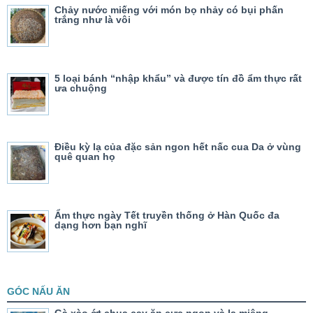
Chảy nước miếng với món bọ nhảy có bụi phấn
trắng như là vôi
5 loại bánh “nhập khẩu” và được tín đồ ẩm thực rất
ưa chuộng
Điều kỳ lạ của đặc sản ngon hết nấc cua Da ở vùng
quê quan họ
Ẩm thực ngày Tết truyền thống ở Hàn Quốc đa
dạng hơn bạn nghĩ
GÓC NẤU ĂN
Gà xào ớt chua cay ăn cực ngon và lạ miệng