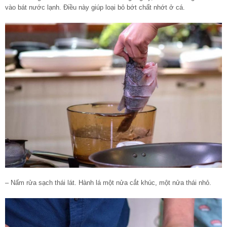
vào bát nước lạnh. Điều này giúp loại bỏ bớt chất nhớt ở cá.
– Nấm rửa sạch thái lát. Hành lá một nửa cắt khúc, một nửa thái nhỏ.