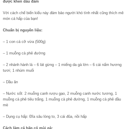
được khen dâu đảm
Với cách chế biến kiểu này đảm bảo người khó tính nhất cũng thích mê
món cá hấp của bạn!
Chuẩn bị nguyên liệu:
– 1 con cá cỡ vừa (500g)
– 1 muỗng cà phê đường
– 2 nhánh hành lá – 6 lát gừng – 1 miếng da gà lớn – 6 cái nấm hương
tươi; 1 nhúm muối
– Dầu ăn
– Nước sốt: 2 muỗng canh rượu gạo, 2 muỗng canh nước tương, 1
muỗng cà phê tiêu trắng, 1 muỗng cà phê đường, 1 muỗng cà phê dầu
mè
– Dụng cụ hấp: Đĩa sâu lòng to, 3 cái đũa, nồi hấp
Cách làm cá hấp có mùi gà: