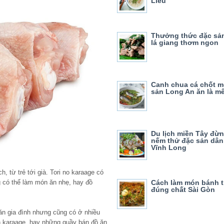
Liêu
Thưởng thức đặc sả
lá giang thơm ngon
Canh chua cá chốt m
sản Long An ăn là m
Du lịch miền Tây đừ
nếm thử đặc sản dân
Vĩnh Long
, từ trẻ tới già. Tori no karaage có
 có thể làm món ăn nhẹ, hay đồ
Cách làm món bánh t
đúng chất Sài Gòn
ăn gia đình nhưng cũng có ở nhiều
n karaage, hay những quầy bán đồ ăn