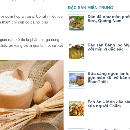
ĐẶC SẢN MIỀN TRUNG
i cơm hộp ăn trưa. Có rất nhiều loại
Dân dã như món phở
Sơn, Quảng Nam
à thậm chí còn có cả hội chợ
iòn rụm kế đó là phần thịt gà nóng
Đặc sản Bánh lọc M
 chiếc áo vàng ươm quả là một sự kết
với mùi vị đặc sắc
Bữa sáng ngon lành,
gọn món xôi vò bánh
PhanThiết
Ếch òn – Món đặc sả
của người Chăm