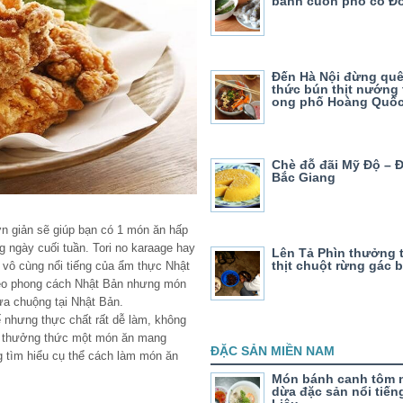
bánh cuốn phố cổ Đ
Đến Hà Nội đừng qu
thức bún thịt nướng
ong phố Hoàng Quốc
Chè đỗ đãi Mỹ Độ – 
Bắc Giang
n giản sẽ giúp bạn có 1 món ăn hấp
g ngày cuối tuần. Tori no karaage hay
Lên Tả Phìn thưởng
thịt chuột rừng gác 
 vô cùng nổi tiếng của ẩm thực Nhật
o phong cách Nhật Bản nhưng món
ưa chuộng tại Nhật Bản.
 nhưng thực chất rất dễ làm, không
hể thưởng thức một món ăn mang
ĐẶC SẢN MIỀN NAM
g tìm hiểu cụ thể cách làm món ăn
Món bánh canh tôm 
dừa đặc sản nổi tiến