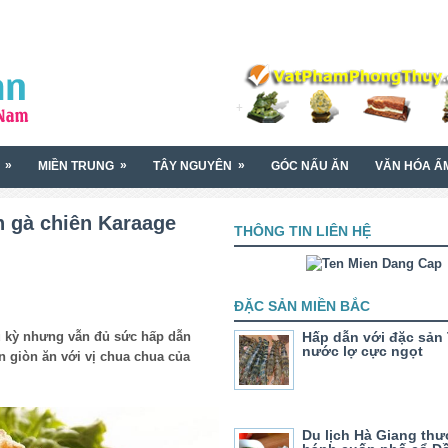
»
»
»
MIỀN TRUNG
TÂY NGUYÊN
GÓC NẤU ĂN
VĂN HÓA Ẩ
 gà chiên Karaage
THÔNG TIN LIÊN HỆ
ĐẶC SẢN MIỀN BẮC
 kỳ nhưng vẫn đủ sức hấp dẫn
Hấp dẫn với đặc sản
nước lợ cực ngọt
n giòn ăn với vị chua chua của
Du lịch Hà Giang th