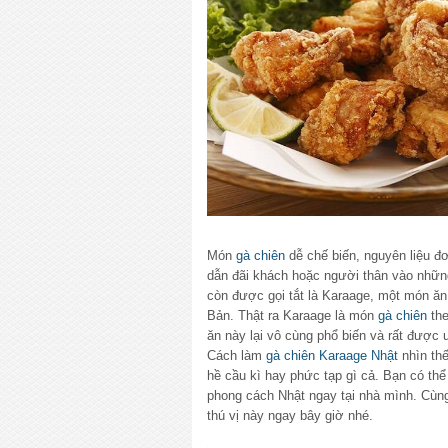
Món
gà chiên
dễ chế biến, nguyên liệu đơ
dẫn đãi khách hoặc người thân vào nhữn
còn được gọi tắt là Karaage, một món ăn
Bản. Thật ra Karaage là món
gà chiên
the
ăn này lại vô cùng phổ biến và rất được 
Cách làm
gà chiên Karaage Nhật
nhìn thế
hề cầu kì hay phức tạp gì cả. Bạn có t
phong cách Nhật ngay tại nhà mình. Cùn
thú vị này ngay bây giờ nhé.