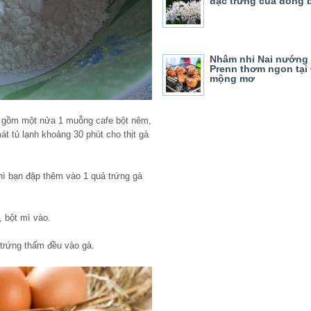
đặc trưng của đồng 
Nhâm nhi Nai nướng 
Prenn thơm ngon tại 
mộng mơ
 gồm một nửa 1 muỗng cafe bột nêm,
át tủ lạnh khoảng 30 phút cho thịt gà
 thì bạn đập thêm vào 1 quả trứng gà
 bột mì vào.
trứng thấm đều vào gà.