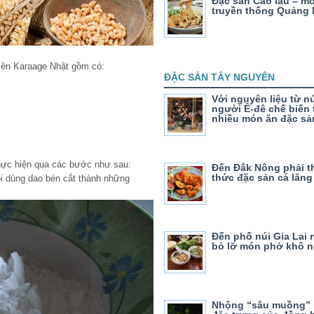
Đặc sản Cao lầu – m
truyền thống Quảng
hiên Karaage Nhật gồm có:
ĐẶC SẢN TÂY NGUYÊN
Với nguyên liệu từ nú
người Ê-đê chế biến
nhiều món ăn đặc sả
hực hiện qua các bước như sau:
Đến Đắk Nông phải 
thức đặc sản cá lăn
i dùng dao bén cắt thành những
Đến phố núi Gia Lai
bỏ lỡ món phở khô 
Nhộng “sâu muồng”