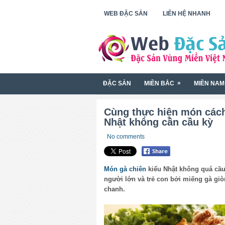
WEB ĐẶC SẢN
LIÊN HỆ NHANH
»
ĐẶC SẢN
MIỀN BẮC
MIỀN NAM
Cùng thực hiện món cách
Nhật không cần cầu kỳ
No comments
Món gà chiên
kiểu Nhật không quá cầu
người lớn và trẻ con bởi miếng gà giò
chanh.