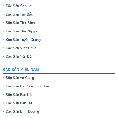
Đặc Sản Sơn La
Đặc Sản Tây Bắc
Đặc Sản Thái Bình
Đặc Sản Thái Nguyên
Đặc Sản Tuyên Quang
Đặc Sản Vĩnh Phúc
Đặc Sản Yên Bái
ĐẶC SẢN MIỀN NAM
Đặc Sản An Giang
Đặc Sản Bà Rịa – Vũng Tàu
Đặc Sản Bạc Liêu
Đặc Sản Bến Tre
Đặc Sản Bình Dương