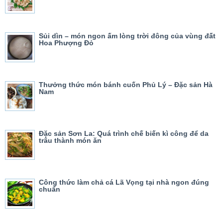
Sủi dìn – món ngon ấm lòng trời đông của vùng đất
Hoa Phượng Đỏ
Thưởng thức món bánh cuốn Phủ Lý – Đặc sản Hà
Nam
Đặc sản Sơn La: Quá trình chế biến kì công để da
trâu thành món ăn
Công thức làm chả cá Lã Vọng tại nhà ngon đúng
chuẩn