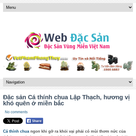
Đặc sản Cá thính chua Lập Thạch, hương vị
khó quên ở miền bắc
No comments
Cá thính chua
ngon khi gỡ ra khỏi vại phải có mùi thơm nức của