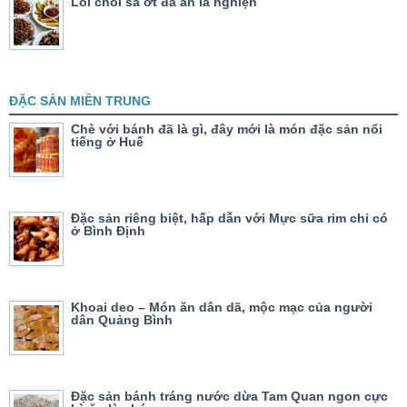
Loi choi sả ớt đã ăn là nghiện
ĐẶC SẢN MIỀN TRUNG
Chè với bánh đã là gì, đây mới là món đặc sản nổi
tiếng ở Huế
Đặc sản riêng biệt, hấp dẫn với Mực sữa rim chỉ có
ở Bình Định
Khoai deo – Món ăn dân dã, mộc mạc của người
dân Quảng Bình
Đặc sản bánh tráng nước dừa Tam Quan ngon cực