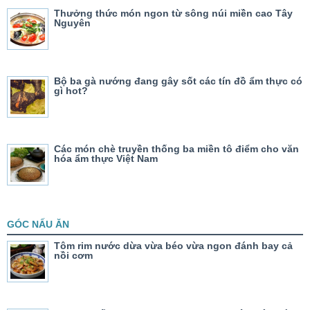
Thưởng thức món ngon từ sông núi miền cao Tây
Nguyên
Bộ ba gà nướng đang gây sốt các tín đồ ẩm thực có
gì hot?
Các món chè truyền thống ba miền tô điểm cho văn
hóa ẩm thực Việt Nam
GÓC NẤU ĂN
Tôm rim nước dừa vừa béo vừa ngon đánh bay cả
nồi cơm