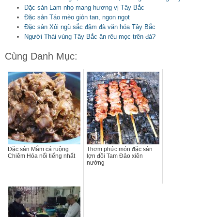
Đặc sản Lam nhọ mang hương vị Tây Bắc
Đặc sản Táo mèo giòn tan, ngon ngọt
Đặc sản Xôi ngũ sắc đậm đà văn hóa Tây Bắc
Người Thái vùng Tây Bắc ăn rêu mọc trên đá?
Cùng Danh Mục:
Đặc sản Mắm cá ruộng
Thơm phức món đặc sản
Chiêm Hóa nổi tiếng nhất
lợn đồi Tam Đảo xiên
nướng