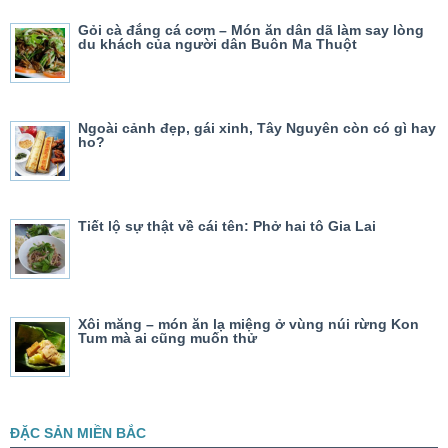
Gỏi cà đắng cá cơm – Món ăn dân dã làm say lòng
du khách của người dân Buôn Ma Thuột
Ngoài cảnh đẹp, gái xinh, Tây Nguyên còn có gì hay
ho?
Tiết lộ sự thật về cái tên: Phở hai tô Gia Lai
Xôi măng – món ăn lạ miệng ở vùng núi rừng Kon
Tum mà ai cũng muốn thử
ĐẶC SẢN MIỀN BẮC