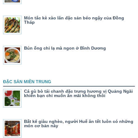
Món tắc kè xào lăn đặc sản béo ngậy của Đồng
Tháp
Bún ống chỉ lạ mà ngon ở Bình Dương
ĐẶC SẢN MIỀN TRUNG
Cá gù bò tái chanh đặc trưng hương vị Quảng Ngãi
khiến bạn chỉ muốn ăn mãi không thôi
Bất kể giàu nghèo, người Huế ăn tết luôn có những
món cơ bản này