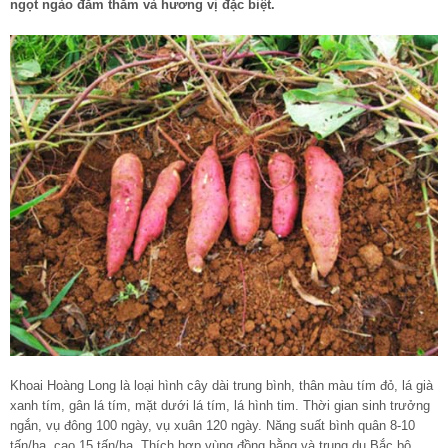
ngọt ngào đắm thắm và hương vị đặc biệt.
Khoai Hoàng Long là loại hình cây dài trung bình, thân màu tím đỏ, lá già
xanh tím, gân lá tím, mặt d­ưới lá tím, lá hình tim. Thời gian sinh trư­ởng
ngắn, vụ đông 100 ngày, vụ xuân 120 ngày. Năng suất bình quân 8-10
tấn/ha, cao 15 tấn/ha. Thích hợp vùng đồng bằng và trung du Bắc bộ,