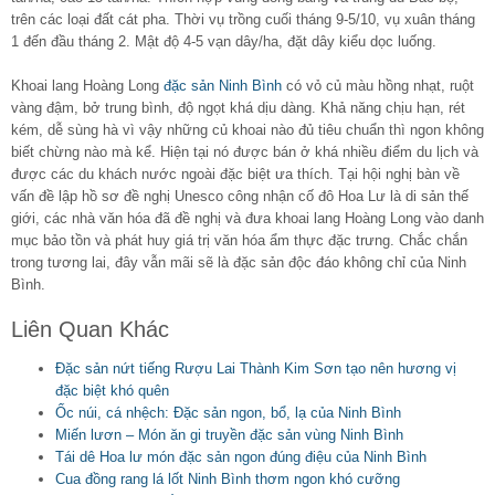
trên các loại đất cát pha. Thời vụ trồng cuối tháng 9-5/10, vụ xuân tháng
1 đến đầu tháng 2. Mật độ 4-5 vạn dây/ha, đặt dây kiểu dọc luống.
Khoai lang Hoàng Long
đặc sản Ninh Bình
có vỏ củ màu hồng nhạt, ruột
vàng đậm, bở trung bình, độ ngọt khá dịu dàng. Khả năng chịu hạn, rét
kém, dễ sùng hà vì vậy những củ khoai nào đủ tiêu chuẩn thì ngon không
biết chừng nào mà kể. Hiện tại nó được bán ở khá nhiều điểm du lịch và
được các du khách nước ngoài đặc biệt ưa thích. Tại hội nghị bàn về
vấn đề lập hồ sơ đề nghị Unesco công nhận cố đô Hoa Lư là di sản thế
giới, các nhà văn hóa đã đề nghị và đưa khoai lang Hoàng Long vào danh
mục bảo tồn và phát huy giá trị văn hóa ẩm thực đặc trưng. Chắc chắn
trong tương lai, đây vẫn mãi sẽ là đặc sản độc đáo không chỉ của Ninh
Bình.
Liên Quan Khác
Đặc sản nứt tiếng Rượu Lai Thành Kim Sơn tạo nên hương vị
đặc biệt khó quên
Ốc núi, cá nhệch: Đặc sản ngon, bổ, lạ của Ninh Bình
Miến lươn – Món ăn gi truyền đặc sản vùng Ninh Bình
Tái dê Hoa lư món đặc sản ngon đúng điệu của Ninh Bình
Cua đồng rang lá lốt Ninh Bình thơm ngon khó cưỡng