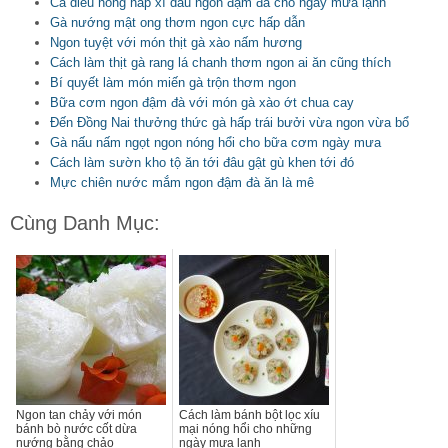
Cá diêu hồng hấp xì dầu ngon đậm đà cho ngày mưa lạnh
Gà nướng mật ong thơm ngon cực hấp dẫn
Ngon tuyệt với món thịt gà xào nấm hương
Cách làm thịt gà rang lá chanh thơm ngon ai ăn cũng thích
Bí quyết làm món miến gà trộn thơm ngon
Bữa cơm ngon đậm đà với món gà xào ớt chua cay
Đến Đồng Nai thưởng thức gà hấp trái bưởi vừa ngon vừa bổ
Gà nấu nấm ngọt ngon nóng hổi cho bữa cơm ngày mưa
Cách làm sườn kho tộ ăn tới đâu gật gù khen tới đó
Mực chiên nước mắm ngon đậm đà ăn là mê
Cùng Danh Mục:
Ngon tan chảy với món
Cách làm bánh bột lọc xíu
bánh bò nước cốt dừa
mại nóng hổi cho những
nướng bằng chảo
ngày mưa lạnh