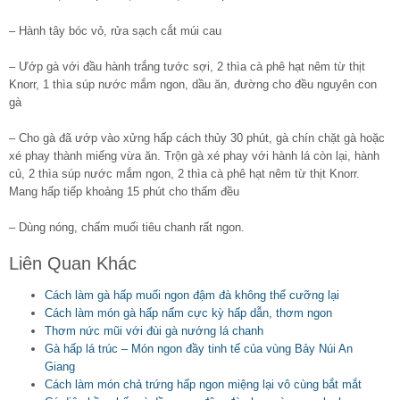
– Hành tây bóc vỏ, rửa sạch cắt múi cau
– Ướp gà với đầu hành trắng tước sợi, 2 thìa cà phê hạt nêm từ thịt
Knorr, 1 thìa súp nước mắm ngon, dầu ăn, đường cho đều nguyên con
gà
– Cho gà đã ướp vào xửng hấp cách thủy 30 phút, gà chín chặt gà hoặc
xé phay thành miếng vừa ăn. Trộn gà xé phay với hành lá còn lại, hành
củ, 2 thìa súp nước mắm ngon, 2 thìa cà phê hạt nêm từ thịt Knorr.
Mang hấp tiếp khoảng 15 phút cho thấm đều
– Dùng nóng, chấm muối tiêu chanh rất ngon.
Liên Quan Khác
Cách làm gà hấp muối ngon đậm đà không thể cưỡng lại
Cách làm món gà hấp nấm cực kỳ hấp dẫn, thơm ngon
Thơm nức mũi với đùi gà nướng lá chanh
Gà hấp lá trúc – Món ngon đầy tinh tế của vùng Bảy Núi An
Giang
Cách làm món chả trứng hấp ngon miệng lại vô cùng bắt mắt