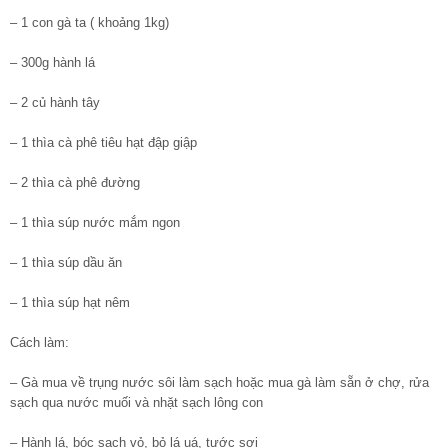
– 1 con gà ta ( khoảng 1kg)
– 300g hành lá
– 2 củ hành tây
– 1 thìa cà phê tiêu hạt đập giập
– 2 thìa cà phê đường
– 1 thìa súp nước mắm ngon
– 1 thìa súp dầu ăn
– 1 thìa súp hạt nêm
Cách làm:
– Gà mua về trụng nước sôi làm sạch hoặc mua gà làm sẵn ở chợ, rửa
sạch qua nước muối và nhặt sạch lông con
– Hành lá, bóc sạch vỏ, bỏ lá uá, tước sợi