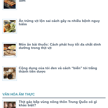
Sơn
Ăn trứng vịt lộn sai cách gây ra nhiều bệnh nguy
hiểm
Món ăn bài thuốc: Cách phát huy tối đa chất dinh
dưỡng trong thịt vịt
Cộng dụng của tỏi đen và cách “biến” tỏi trắng
thành tiên dược
VĂN HÓA ẨM THỰC
Thịt gác bếp vùng nông thôn Trung Quốc có gì
khác biệt?