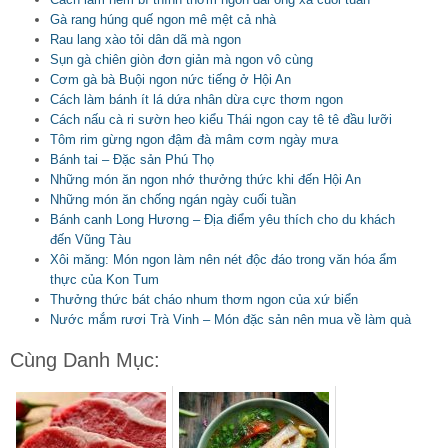
Gà rang húng quế ngon mê mệt cả nhà
Rau lang xào tỏi dân dã mà ngon
Sụn gà chiên giòn đơn giản mà ngon vô cùng
Cơm gà bà Buội ngon nức tiếng ở Hội An
Cách làm bánh ít lá dứa nhân dừa cực thơm ngon
Cách nấu cà ri sườn heo kiểu Thái ngon cay tê tê đầu lưỡi
Tôm rim gừng ngon đậm đà mâm cơm ngày mưa
Bánh tai – Đặc sản Phú Thọ
Những món ăn ngon nhớ thưởng thức khi đến Hội An
Những món ăn chống ngán ngày cuối tuần
Bánh canh Long Hương – Địa điểm yêu thích cho du khách
đến Vũng Tàu
Xôi măng: Món ngon làm nên nét độc đáo trong văn hóa ẩm
thực của Kon Tum
Thưởng thức bát cháo nhum thơm ngon của xứ biển
Nước mắm rươi Trà Vinh – Món đặc sản nên mua về làm quà
Cùng Danh Mục: