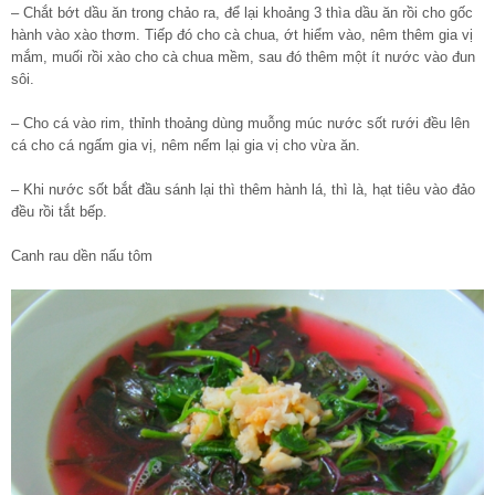
– Chắt bớt dầu ăn trong chảo ra, để lại khoảng 3 thìa dầu ăn rồi cho gốc
hành vào xào thơm. Tiếp đó cho cà chua, ớt hiểm vào, nêm thêm gia vị
mắm, muối rồi xào cho cà chua mềm, sau đó thêm một ít nước vào đun
sôi.
– Cho cá vào rim, thỉnh thoảng dùng muỗng múc nước sốt rưới đều lên
cá cho cá ngấm gia vị, nêm nếm lại gia vị cho vừa ăn.
– Khi nước sốt bắt đầu sánh lại thì thêm hành lá, thì là, hạt tiêu vào đảo
đều rồi tắt bếp.
Canh rau dền nấu tôm