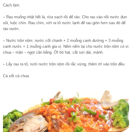
Cách làm:
– Rau muống nhặt hết lá, rửa sạch rồi để ráo. Cho rau vào nồi nước đun
sôi, luộc chín. Rau chín, vớt ra tô nước lạnh để rau giòn hơn sau đó để
ráo nước.
– Nước trộn nộm: nước cốt chanh + 2 muỗng canh đường + 3 muỗng
canh nước + 1 muỗng canh gia vị. Nêm nếm lại cho nước trộn nộm có vị
chua – mặn – ngọt cân bằng. Ớt bỏ hạt, cắt sợi dài, mảnh.
– Lấy rau ra tô, rưới nước trộn nộm rồi rắc vừng, thêm ớt vào trộn đều.
Cá sốt cà chua