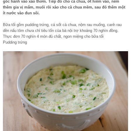
gốc hành vào xào thơm. Tiếp đó cho cà chua, ớt hiểm vào, nêm
thêm gia vị mắm, muối rồi xào cho cà chua mềm, sau đó thêm một
ít nước vào đun sôi.
Bữa tối gồm pudding trứng, cá sốt cà chua, nộm rau muống, canh rau
dền nấu tôm chưa chỉ tiêu tốn của bà nội trợ khoảng 70 nghìn đồng.
Thực đơn 70 nghìn 4 món đủ chất, ngon miệng cho bữa tối
Pudding trứng