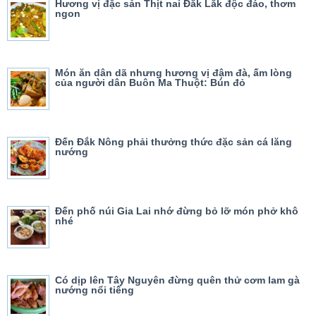
Hương vị đặc sản Thịt nai Đắk Lắk độc đáo, thơm
ngon
Món ăn dân dã nhưng hương vị đậm đà, ấm lòng
của người dân Buôn Ma Thuột: Bún đỏ
Đến Đắk Nông phải thưởng thức đặc sản cá lăng
nướng
Đến phố núi Gia Lai nhớ đừng bỏ lỡ món phở khô
nhé
Có dịp lên Tây Nguyên đừng quên thử cơm lam gà
nướng nổi tiếng