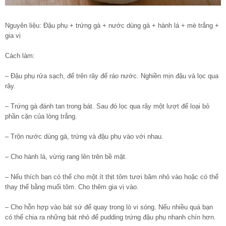
Nguyên liệu: Đậu phụ + trứng gà + nước dùng gà + hành lá + mè trắng +
gia vị
Cách làm:
– Đậu phụ rửa sạch, để trên rây để ráo nước. Nghiền mịn đậu và lọc qua
rây.
– Trứng gà đánh tan trong bát. Sau đó lọc qua rây một lượt để loại bỏ
phần cặn của lòng trắng.
– Trộn nước dùng gà, trứng và đậu phụ vào với nhau.
– Cho hành lá, vừng rang lên trên bề mặt.
– Nếu thích bạn có thể cho một ít thịt tôm tươi băm nhỏ vào hoặc có thể
thay thế bằng muối tôm. Cho thêm gia vị vào.
– Cho hỗn hợp vào bát sứ để quay trong lò vi sóng. Nếu nhiều quá bạn
có thể chia ra những bát nhỏ để pudding trứng đậu phụ nhanh chín hơn.