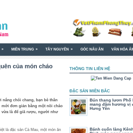
»
»
»
MIỀN TRUNG
TÂY NGUYÊN
GÓC NẤU ĂN
VĂN HÓA Ẩ
quên của món cháo
THÔNG TIN LIÊN HỆ
ĐẶC SẢN MIỀN BẮC
i nắng chói chang, bạn bè thân
Bún thang lươn Phố 
mang đậm hương vị 
 mới đơn giản bằng một nồi cháo
Hưng Yên
m vừa là để giã rượu, người như
Bánh cuốn làng Kên
biệt là đặc sản Cà Mau, một món ăn