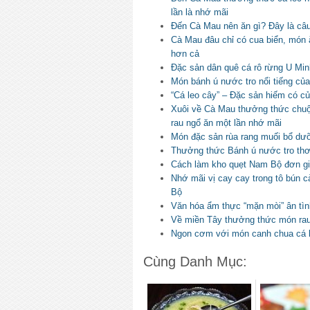
lần là nhớ mãi
Đến Cà Mau nên ăn gì? Đây là câu 
Cà Mau đâu chỉ có cua biển, món 
hơn cả
Đặc sản dân quê cá rô rừng U Min
Món bánh ú nước tro nổi tiếng củ
“Cá leo cây” – Đặc sản hiếm có 
Xuôi về Cà Mau thưởng thức chuộ
rau ngổ ăn một lần nhớ mãi
Món đặc sản rùa rang muối bổ d
Thưởng thức Bánh ú nước tro thơ
Cách làm kho quẹt Nam Bộ đơn g
Nhớ mãi vị cay cay trong tô bún 
Bộ
Văn hóa ẩm thực “mặn mòi” ân tì
Về miền Tây thưởng thức món rau
Ngon cơm với món canh chua cá 
Cùng Danh Mục: