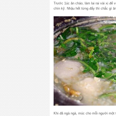
Trước 1úc ăn cháo, làm lai rai vài xị đế 
chín kỹ. Nhậu hết từng đấy thì chắc gì
Khi đã ngà ngà, múc cho mỗi người một tô 