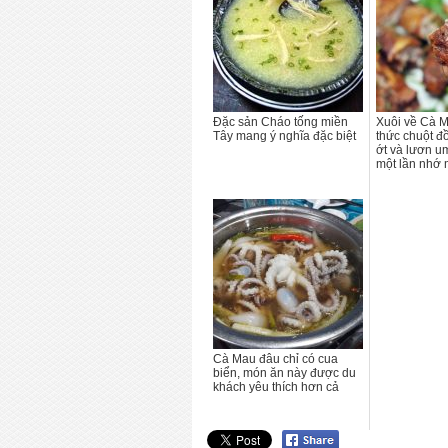
Đặc sản Cháo tống miền
Xuôi về Cà 
Tây mang ý nghĩa đặc biệt
thức chuột đ
ớt và lươn u
một lần nhớ 
Cà Mau đâu chỉ có cua
biển, món ăn này được du
khách yêu thích hơn cả