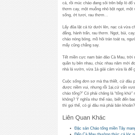
cá, rồi múc cháo đang sôi trên bếp lò đổ và
thơm cay, một muỗng nhỏ bột ngọt, một
sống, ớt tươi, rau thơm…
Lấy đũa lật cá từ dưới lên, nạc cá vừa c
đắng, hành trấn, rau thơm. Ngọt, bùi, ca
cháo nóng bỏng, mồ hôi trán toát ra, ng
mấy cũng chẳng say.
Tết miền cực nam bán đảo Cà Mau, trời 
quần tụ bên nhau, chúc nhau năm mới đơ
nhà lá vườn, vừa 1à giải cảm vừa là để 
Cuộc sống đơn sơ mà tha thỉết, cứ đâu 
được niềm vui, nhưng rỗi 1ại,cứ vẩn vươn
cháo tống?” Có phải chăng là “tống khứ” 
không? Ý nghĩa như thế nào, biết đến bao 
thì gọi thế, có gì đâu mà phải băn khoăn?
Liên Quan Khác
Đặc sản Cháo tống miền Tây mang
Đến Cà Mau thưởng thức cá lóc nư