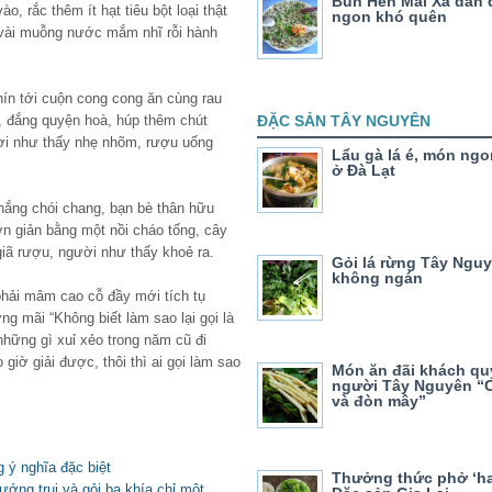
Bún Hến Mai Xá dân 
o, rắc thêm ít hạt tiêu bột loại thật
ngon khó quên
 vài muỗng nước mắm nhĩ rỗi hành
hín tới cuộn cong cong ăn cùng rau
y, đắng quyện hoà, húp thêm chút
ĐẶC SẢN TÂY NGUYÊN
ười như thấy nhẹ nhõm, rượu uống
Lẩu gà lá é, món ngo
ở Đà Lạt
nắng chói chang, bạn bè thân hữu
n giản bằng một nồi cháo tống, cây
giã rượu, người như thấy khoẻ ra.
Gỏi lá rừng Tây Ngu
không ngán
phải mâm cao cỗ đầy mới tích tụ
g mãi “Không biết làm sao lại gọi là
những gì xuỉ xẻo trong năm cũ đi
giờ giải được, thôi thì ai gọi làm sao
Món ăn đãi khách qu
người Tây Nguyên “C
và đòn mây”
 ý nghĩa đặc biệt
Thưởng thức phở ‘hai
ớng trui và gỏi ba khía chỉ một