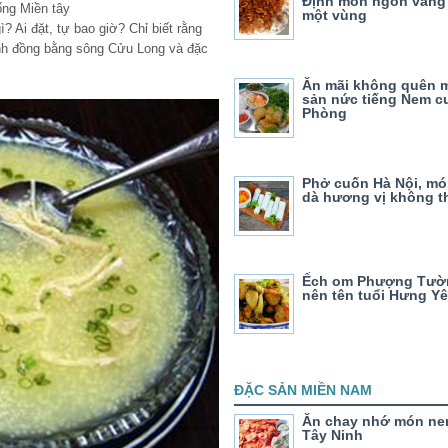
Định món ngon vang
ống Miền tây
một vùng
ì? Ai đặt, tự bao giờ? Chỉ biết rằng
ỉnh đồng bằng sông Cửu Long và đặc
Ăn mãi không quên 
sản nức tiếng Nem c
Phòng
Phở cuốn Hà Nội, m
dà hương vị không t
Ếch om Phượng Tườ
nên tên tuổi Hưng Y
ĐẶC SẢN MIỀN NAM
Ăn chay nhớ món ne
Tây Ninh