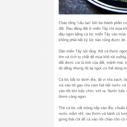
Cháo tổng “cấu tạo” bởi ba thành phần c
đất. Rau đắng đất ở miến Tây chỉ mùa kh
đâu ngon bằng cá lóc miển Tây vào mùa t
không phải bất kỳ lúc nào cũng được ăn.
Dân miền Tây nói rằng: thịt cá thơm ngon
lớn và tích tụ chất để mùa khô rút xuốn
đất được coi là tinh của đất, mảnh mai, 
dù đắng nhưng rồi lại ngọt cứ thế đọng mã
Cá lóc bắt từ dưới đìa, lặt vi rửa sạch, lá
vùi vào hũ gạo cho cám hút hết nước cá 
vào nồi lớn luộc chín, vớt ra. Nước luộ
thơm càng ngon.
Thịt cá lóc xắt mỏng xếp vào đĩa, chuẩn bị
nước mắm nhĩ, rau thơm và hành củ tươi 
gừng thái chỉ đổ cả vào nồi cháo cho có