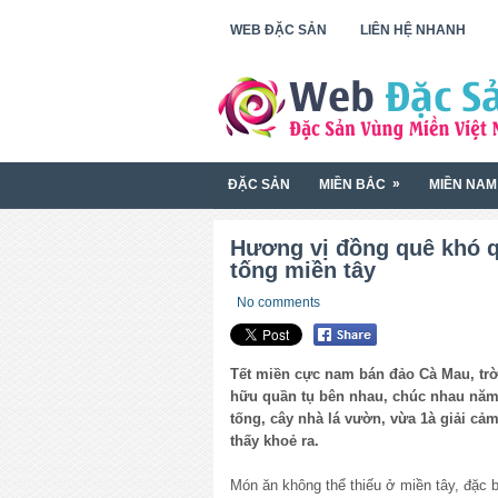
WEB ĐẶC SẢN
LIÊN HỆ NHANH
»
ĐẶC SẢN
MIỀN BẮC
MIỀN NAM
Hương vị đồng quê khó 
tống miền tây
No comments
Tết miền cực nam bán đảo Cà Mau, trờ
hữu quần tụ bên nhau, chúc nhau năm
tống, cây nhà lá vườn, vừa 1à giải cả
thấy khoẻ ra.
Món ăn không thể thiếu ở miền tây, đặc 