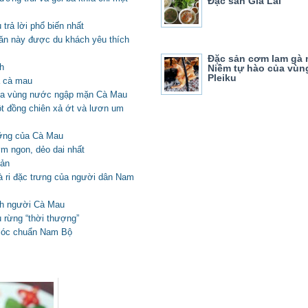
Đặc sản Gia Lai
trả lời phổ biến nhất
ăn này được du khách yêu thích
Đặc sản cơm lam gà
h
Niềm tự hào của vùn
Pleiku
a cà mau
của vùng nước ngập mặn Cà Mau
t đồng chiên xả ớt và lươn um
ưỡng của Cà Mau
m ngon, dẻo dai nhất
iản
cà ri đặc trưng của người dân Nam
nh người Cà Mau
 rừng “thời thượng”
lóc chuẩn Nam Bộ