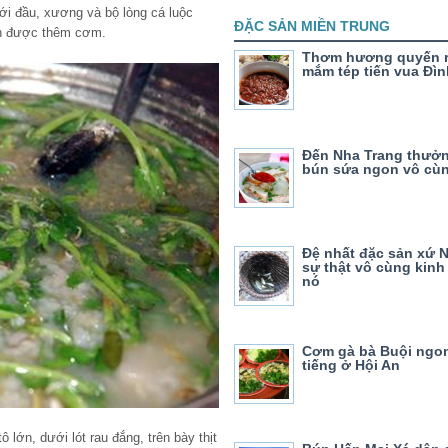
với đầu, xương và bộ lòng cá luộc
ĐẶC SẢN MIỀN TRUNG
 ăn được thêm cơm.
Thơm hương quyến 
mắm tép tiến vua Đìn
Đến Nha Trang thưở
bún sứa ngon vô cù
Đệ nhất đặc sản xứ 
sự thật vô cùng kinh 
nó
Cơm gà bà Buội ngo
tiếng ở Hội An
lớn, dưới lót rau đắng, trên bày thịt