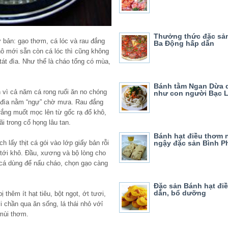
Thưởng thức đặc sả
ơ bản: gạo thơm, cá lóc và rau đắng
Ba Động hấp dẫn
ô mới sẵn còn cá lóc thì cũng không
át đìa. Như thế là cháo tổng có mùa,
Bánh tằm Ngan Dừa 
 vì cả năm cá rong ruổi ăn no chóng
như con người Bạc L
g đìa nằm “ngự” chờ mưa. Rau đắng
trắng muốt mọc lên từ gốc rạ đổ khô,
i trong cổ họng lâu tan.
Bánh hạt điều thơm 
ch lấy thịt cá gói vào lớp giấy bản rỗi
ngậy đặc sản Bình 
tới khô. Đầu, xương và bộ lòng cho
c cá dùng để nấu cháo, chọn gạo càng
Đặc sản Bánh hạt đi
dẫn, bổ dưỡng
 thêm ít hạt tiêu, bột ngọt, ớt tươi,
chần qua ăn sống, lá thái nhỏ vớỉ
 mùi thơm.