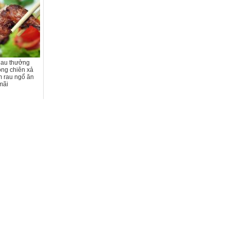
Mau thưởng
ồng chiên xả
m rau ngổ ăn
mãi