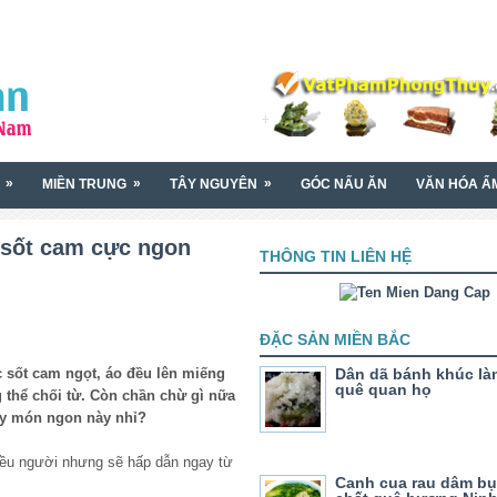
»
»
»
MIỀN TRUNG
TÂY NGUYÊN
GÓC NẤU ĂN
VĂN HÓA Ẩ
 sốt cam cực ngon
THÔNG TIN LIÊN HỆ
ĐẶC SẢN MIỀN BẮC
 sốt cam ngọt, áo đều lên miếng
Dân dã bánh khúc là
quê quan họ
 thể chối từ. Còn chần chừ gì nữa
ay món ngon này nhỉ?
iều người nhưng sẽ hấp dẫn ngay từ
Canh cua rau dâm bụ