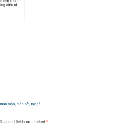
n ếch xào lăn
ng điệu ai
món mặn
,
món sốt
,
thịt gà
Required fields are marked
*