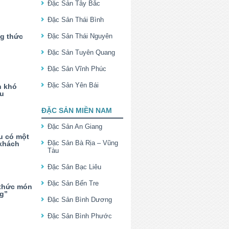
Đặc Sản Tây Bắc
Đặc Sản Thái Bình
g thức
Đặc Sản Thái Nguyên
Đặc Sản Tuyên Quang
Đặc Sản Vĩnh Phúc
Đặc Sản Yên Bái
n khó
êu
ĐẶC SẢN MIỀN NAM
Đặc Sản An Giang
u có một
Đặc Sản Bà Rịa – Vũng
khách
Tàu
Đặc Sản Bạc Liêu
Đặc Sản Bến Tre
 thức món
ng”
Đặc Sản Bình Dương
Đặc Sản Bình Phước