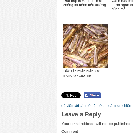
Đậu bắp là vũ khí bí mật
Cách nấu mó
chống lại bệnh tiểu đường
thơm ngon đú
cũng mê
Đặc sản miền biển: Ốc
móng tay xào me
gà viên xốt cà
,
món ăn từ thịt gà
,
món chiên
,
Leave a Reply
Your email address will not be published.
Comment