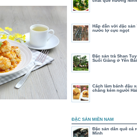
chất quê hương Ninh
Hấp dẫn với đặc sản
nước lợ cực ngọt
Đặc sản trà Shan Tu
Suối Giàng ở Yến Bái
Cách làm bánh đậu 
chẳng kém người Hả
ĐẶC SẢN MIỀN NAM
Đặc sản dân quê cá r
Minh