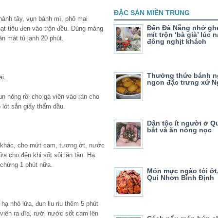
ĐẶC SẢN MIỀN TRUNG
hành tây, vụn bánh mì, phô mai
Đến Đà Nẵng nhớ gh
hạt tiêu đen vào trộn đều. Dùng màng
mít trộn ‘bà già’ lúc
ăn mát tủ lạnh 20 phút.
đông nghịt khách
Thưởng thức bánh n
ại.
ngon đặc trưng xứ N
un nóng rồi cho gà viên vào rán cho
 lót sẵn giấy thấm dầu.
Dân tộc ít người ở Q
bắt và ăn nòng nọc
 khác, cho mứt cam, tương ớt, nước
a cho đến khi sốt sôi lăn tăn. Hạ
 chừng 1 phút nữa.
Món mực ngào tỏi ớt,
Qui Nhơn Bình Định
 hạ nhỏ lửa, đun liu riu thêm 5 phút
à viên ra đĩa, rưới nước sốt cam lên