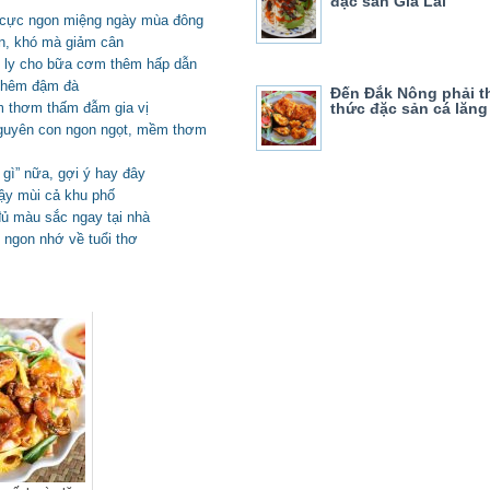
đặc sản Gia Lai
t cực ngon miệng ngày mùa đông
òn, khó mà giảm cân
 ly cho bữa cơm thêm hấp dẫn
thêm đậm đà
Đến Đắk Nông phải 
thức đặc sản cá lăn
m thơm thấm đẫm gia vị
 nguyên con ngon ngọt, mềm thơm
gì” nữa, gợi ý hay đây
y mùi cả khu phố
ủ màu sắc ngay tại nhà
 ngon nhớ về tuổi thơ