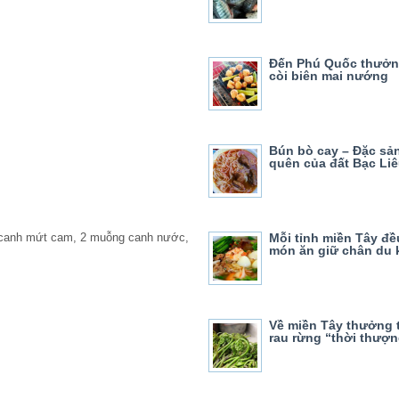
Đến Phú Quốc thưởn
còi biên mai nướng
Bún bò cay – Đặc sả
quên của đất Bạc Li
Mỗi tỉnh miền Tây đề
 canh mứt cam, 2 muỗng canh nước,
món ăn giữ chân du 
Về miền Tây thưởng
rau rừng “thời thượ