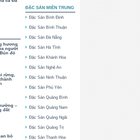
hả cá Đà
ĐẶC SẢN MIỀN TRUNG
Đặc Sản Bình Định
Đặc Sản Bình Thuận
Đặc Sản Đà Nẵng
ng hương
Đặc Sản Hà Tĩnh
ủa người
 Bún đỏ
Đặc Sản Khánh Hòa
Đặc Sản Nghệ An
i rừng,
Đặc Sản Ninh Thuận
 thành
n
Đặc Sản Phú Yên
Đặc Sản Quảng Bình
 nướng –
Đặc Sản Quảng Nam
g đất
Đặc Sản Quảng Ngãi
Đặc Sản Quảng Trị
gan bò
Đặc Sản Thanh Hóa