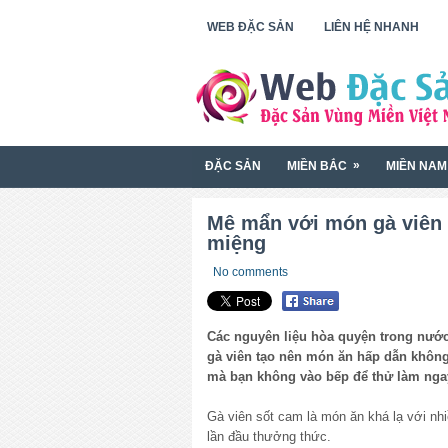
WEB ĐẶC SẢN
LIÊN HỆ NHANH
»
ĐẶC SẢN
MIỀN BẮC
MIỀN NAM
Mê mẩn với món gà viên
miệng
No comments
Các nguyên liệu hòa quyện trong nước
gà viên tạo nên món ăn hấp dẫn không
mà bạn không vào bếp để thử làm ng
Gà viên sốt cam là món ăn khá lạ với nh
lần đầu thưởng thức.