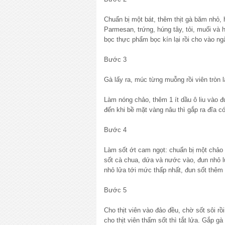
Chuẩn bị một bát, thêm thịt gà băm nhỏ, 
Parmesan, trứng, húng tây, tỏi, muối và 
bọc thực phẩm bọc kín lại rồi cho vào ng
Bước 3
Gà lấy ra, múc từng muỗng rồi viên tròn l
Làm nóng chảo, thêm 1 ít dầu ô liu vào đ
đến khi bề mặt vàng nâu thì gắp ra đĩa có
Bước 4
Làm sốt ớt cam ngọt: chuẩn bị một chảo
sốt cà chua, dứa và nước vào, đun nhỏ lử
nhỏ lửa tới mức thấp nhất, đun sốt thêm
Bước 5
Cho thịt viên vào đảo đều, chờ sốt sôi rồi
cho thịt viên thấm sốt thì tắt lửa. Gắp g