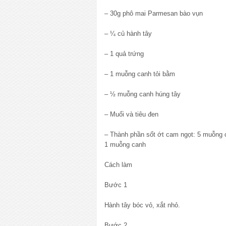
– 30g phô mai Parmesan bào vụn
– ¼ củ hành tây
– 1 quả trứng
– 1 muỗng canh tỏi bằm
– ½ muỗng canh húng tây
– Muối và tiêu đen
– Thành phần sốt ớt cam ngọt: 5 muỗng
1 muỗng canh
Cách làm
Bước 1
Hành tây bóc vỏ, xắt nhỏ.
Bước 2