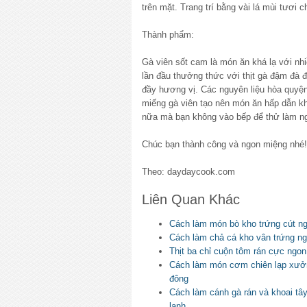
trên mặt. Trang trí bằng vài lá mùi tươi 
Thành phẩm:
Gà viên sốt cam là món ăn khá lạ với nh
lần đầu thưởng thức với thịt gà đậm đà
đầy hương vị. Các nguyên liệu hòa quyện
miếng gà viên tạo nên món ăn hấp dẫn kh
nữa mà bạn không vào bếp để thử làm n
Chúc bạn thành công và ngon miệng nhé!
Theo: daydaycook.com
Liên Quan Khác
Cách làm món bò kho trứng cút 
Cách làm chả cá kho vân trứng n
Thịt ba chỉ cuộn tôm rán cực ngon
Cách làm món cơm chiên lạp xưởn
đông
Cách làm cánh gà rán và khoai tâ
lạnh