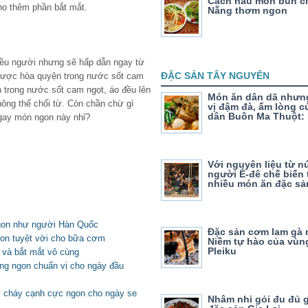
Cách nấu món bún c
cho thêm phần bắt mắt.
Nẵng thơm ngon
iều người nhưng sẽ hấp dẫn ngay từ
ĐẶC SẢN TÂY NGUYÊN
 được hòa quyện trong nước sốt cam
 trong nước sốt cam ngọt, áo đều lên
Món ăn dân dã như
ông thể chối từ. Còn chần chừ gì
vị đậm đà, ấm lòng c
dân Buôn Ma Thuột:
gay món ngon này nhỉ?
Với nguyên liệu từ nú
người Ê-đê chế biến
nhiều món ăn đặc sả
ngon như người Hàn Quốc
Đặc sản cơm lam gà
gon tuyệt vời cho bữa cơm
Niềm tự hào của vùn
Pleiku
 và bắt mắt vô cùng
g ngon chuẩn vị cho ngày đầu
y cháy cạnh cực ngon cho ngày se
Nhâm nhi gỏi đu đủ 