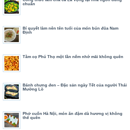
chuẩn
Bí quyết làm nên tên tuổi của món bún đũa Nam
Định
Tằm cọ Phú Thọ một lần nếm nhớ mãi không quên
Bánh chưng đen – Đặc sản ngày Tết của người Thái
Mường Lò
Phở cuốn Hà Nội, món ăn đậm dà hương vị không
thể quên