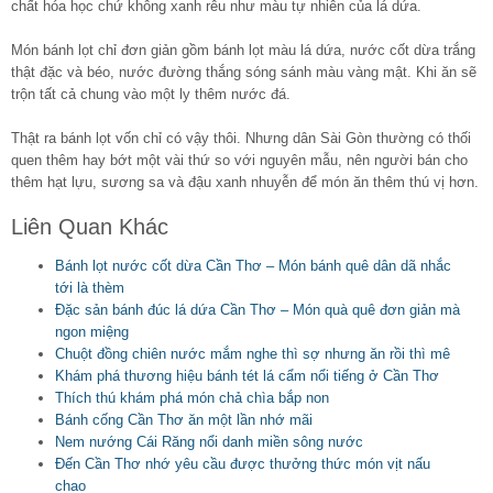
chất hóa học chứ không xanh rêu như màu tự nhiên của lá dứa.
Món bánh lọt chỉ đơn giản gồm bánh lọt màu lá dứa, nước cốt dừa trắng
thật đặc và béo, nước đường thắng sóng sánh màu vàng mật. Khi ăn sẽ
trộn tất cả chung vào một ly thêm nước đá.
Thật ra bánh lọt vốn chỉ có vậy thôi. Nhưng dân Sài Gòn thường có thối
quen thêm hay bớt một vài thứ so với nguyên mẫu, nên người bán cho
thêm hạt lựu, sương sa và đậu xanh nhuyễn để món ăn thêm thú vị hơn.
Liên Quan Khác
Bánh lọt nước cốt dừa Cần Thơ – Món bánh quê dân dã nhắc
tới là thèm
Đặc sản bánh đúc lá dứa Cần Thơ – Món quà quê đơn giản mà
ngon miệng
Chuột đồng chiên nước mắm nghe thì sợ nhưng ăn rồi thì mê
Khám phá thương hiệu bánh tét lá cẩm nổi tiếng ở Cần Thơ
Thích thú khám phá món chả chìa bắp non
Bánh cống Cần Thơ ăn một lần nhớ mãi
Nem nướng Cái Răng nổi danh miền sông nước
Đến Cần Thơ nhớ yêu cầu được thưởng thức món vịt nấu
chao