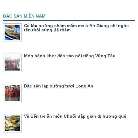
ĐẶC SẢN MIỀN NAM
Cá lóc nướng chấm mắm me ở An Giang chỉ nghe
tên thôi cũng đã thèm
Món bánh khọt đặc sản nổi tiếng Vũng Tàu
Đặc sản lạp xưởng tươi Long An
Về Bến tre ăn món Chuối đập giản dị hương quê