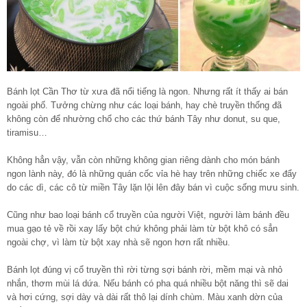
Bánh lọt Cần Thơ từ xưa đã nổi tiếng là ngon. Nhưng rất ít thấy ai bán
ngoài phố. Tưởng chừng như các loại bánh, hay chè truyền thống đã
không còn để nhường chổ cho các thứ bánh Tây như donut, su que,
tiramisu…
Không hẳn vậy, vẫn còn những không gian riêng dành cho món bánh
ngon lành này, đó là những quán cốc vỉa hè hay trên những chiếc xe đẩy
do các dì, các cô từ miền Tây lặn lội lên đây bán vì cuộc sống mưu sinh.
Cũng như bao loại bánh cổ truyền của người Việt, người làm bánh đều
mua gạo tẻ về rồi xay lấy bột chứ không phải làm từ bột khô có sẳn
ngoài chợ, vì làm từ bột xay nhà sẽ ngon hơn rất nhiều.
Bánh lọt đúng vị cổ truyền thì rời từng sợi bánh rời, mềm mại và nhỏ
nhắn, thơm mùi lá dứa. Nếu bánh có pha quá nhiều bột năng thì sẽ dai
và hơi cứng, sợi dày và dài rất thô lại dính chùm. Màu xanh dờn của