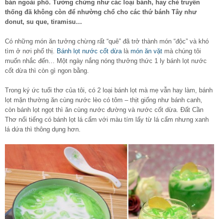
bán ngoài phố. Tưởng chừng như các loại bánh, hay chè truyền
thống đã không còn để nhường chổ cho các thứ bánh Tây như
donut, su que, tiramisu…
Có những món ăn tưởng chừng rất “quê” đã trở thành món “độc” và khó
tìm ở nơi phố thị.
Bánh lọt nước cốt dừa
là
món ăn vặt
mà chúng tôi
muốn nhắc đến… Một ngày nắng nóng thưởng thức 1 ly bánh lọt nước
cốt dừa thì còn gì ngon bằng.
Trong ký ức tuổi thơ của tôi, có 2 loại bánh lọt mà mẹ vẫn hay làm, bánh
lọt mặn thường ăn cùng nước lèo có tôm – thịt giống như bánh canh,
còn bánh lọt ngọt thì ăn cùng nước đường và nước cốt dừa. Đất Cần
Thơ nổi tiếng có bánh lọt lá cẩm với màu tím lấy từ lá cẩm nhưng xanh
lá dứa thì thông dụng hơn.