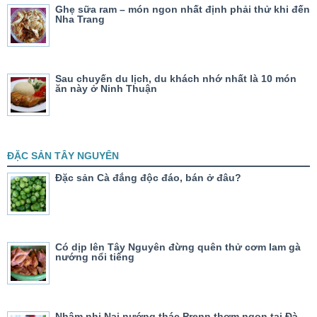
Ghẹ sữa ram – món ngon nhất định phải thử khi đến
Nha Trang
Sau chuyến du lịch, du khách nhớ nhất là 10 món
ăn này ở Ninh Thuận
ĐẶC SẢN TÂY NGUYÊN
Đặc sản Cà đắng độc đáo, bán ở đâu?
Có dịp lên Tây Nguyên đừng quên thử cơm lam gà
nướng nổi tiếng
Nhâm nhi Nai nướng thác Prenn thơm ngon tại Đà