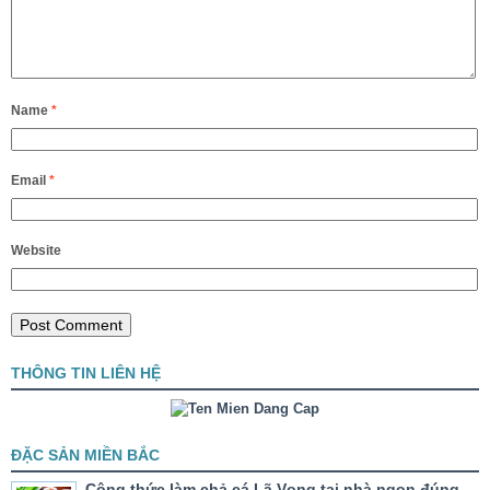
Name
*
Email
*
Website
THÔNG TIN LIÊN HỆ
ĐẶC SẢN MIỀN BẮC
Công thức làm chả cá Lã Vọng tại nhà ngon đúng