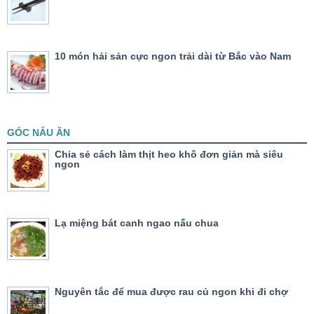
10 món hải sản cực ngon trải dài từ Bắc vào Nam
GÓC NẤU ĂN
Chia sẻ cách làm thịt heo khô đơn giản mà siêu
ngon
Lạ miệng bát canh ngao nấu chua
Nguyên tắc để mua được rau củ ngon khi đi chợ