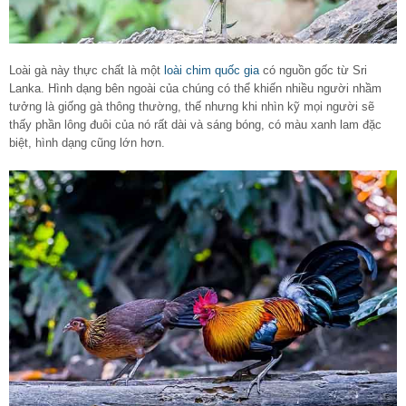
Loài gà này thực chất là một
loài chim quốc gia
có nguồn gốc từ Sri
Lanka. Hình dạng bên ngoài của chúng có thể khiến nhiều người nhầm
tưởng là giống gà thông thường, thế nhưng khi nhìn kỹ mọi người sẽ
thấy phần lông đuôi của nó rất dài và sáng bóng, có màu xanh lam đặc
biệt, hình dạng cũng lớn hơn.