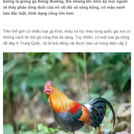
tưởng là giống gà thông thường, thế nhưng khi nhìn kỹ mọi người
sẽ thấy phần lông đuôi của nó rất dài và sáng bóng, có màu xanh
lam đặc biệt, hình dạng cũng lớn hơn.
Trên thế giới có nhiều loại gà khác nhau và tùy theo từng quốc gia mà có
những cách ăn thịt gà cũng khá đa dạng. Tuy nhiên, có một loài gà trông
rất đẹp ở Trung Quốc, nó là loài động vật được bảo vệ trong diện cấp 2.