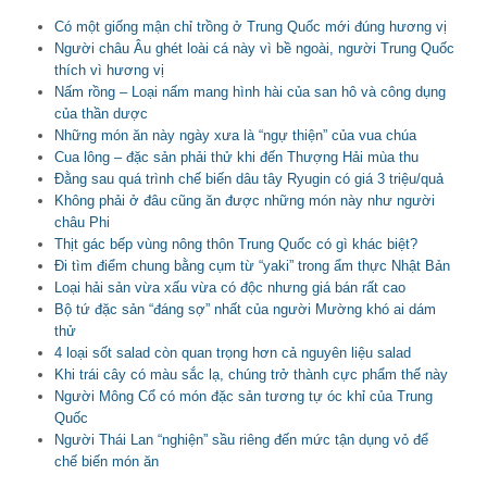
Có một giống mận chỉ trồng ở Trung Quốc mới đúng hương vị
Người châu Âu ghét loài cá này vì bề ngoài, người Trung Quốc
thích vì hương vị
Nấm rồng – Loại nấm mang hình hài của san hô và công dụng
của thần dược
Những món ăn này ngày xưa là “ngự thiện” của vua chúa
Cua lông – đặc sản phải thử khi đến Thượng Hải mùa thu
Đằng sau quá trình chế biến dâu tây Ryugin có giá 3 triệu/quả
Không phải ở đâu cũng ăn được những món này như người
châu Phi
Thịt gác bếp vùng nông thôn Trung Quốc có gì khác biệt?
Đi tìm điểm chung bằng cụm từ “yaki” trong ẩm thực Nhật Bản
Loại hải sản vừa xấu vừa có độc nhưng giá bán rất cao
Bộ tứ đặc sản “đáng sợ” nhất của người Mường khó ai dám
thử
4 loại sốt salad còn quan trọng hơn cả nguyên liệu salad
Khi trái cây có màu sắc lạ, chúng trở thành cực phẩm thế này
Người Mông Cổ có món đặc sản tương tự óc khỉ của Trung
Quốc
Người Thái Lan “nghiện” sầu riêng đến mức tận dụng vỏ để
chế biến món ăn