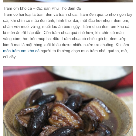
Trám om kho cá – đặc sản Phú Thọ đậm đà
Trám có hai loại là trám đen và trám chua. Trám đen quả to như ngón tay
cái, khi chín có mầu đen ánh, hình thoi dài, một đầu hơi nhọn, đem om,
chấm với muối vừng, muối lạc ăn béo ngậy. Trám chua đem om kho cá
là món ăn rất hấp dẫn. Còn trám chua quả nhỏ hơn, khi chín có mầu
vàng xám, hơi tròn múp hai đầu. Trám chua có nhiều giá trị, đem ướp
làm ô mai là mặt hàng xuất khẩu được nhiều nước ưa chuộng. Khi làm
món trám om kho cá
người ta thường chọn mua trám nhà, quả to, mỡ,
cùi dày.