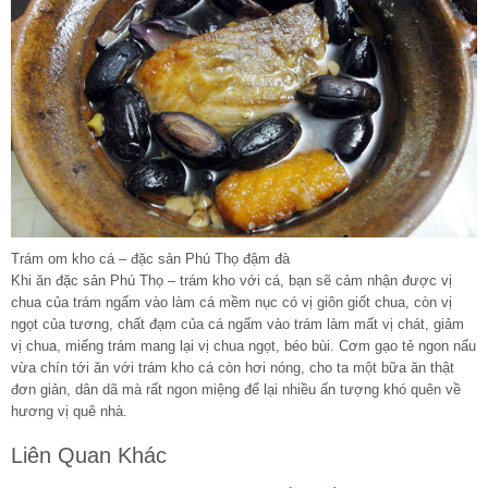
Trám om kho cá – đặc sản Phú Thọ đậm đà
Khi ăn đặc sản Phú Thọ – trám kho với cá, bạn sẽ cảm nhận được vị
chua của trám ngấm vào làm cá mềm nục có vị giôn giốt chua, còn vị
ngọt của tương, chất đạm của cá ngấm vào trám làm mất vị chát, giảm
vị chua, miếng trám mang lại vị chua ngọt, béo bùi. Cơm gạo tẻ ngon nấu
vừa chín tới ăn với trám kho cá còn hơi nóng, cho ta một bữa ăn thật
đơn giản, dân dã mà rất ngon miệng để lại nhiều ấn tượng khó quên về
hương vị quê nhà.
Liên Quan Khác