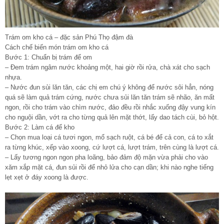
Trám om kho cá – đặc sản Phú Thọ đậm đà
Cách chế biến món trám om kho cá
Bước 1: Chuẩn bị trám để om
– Đem trám ngâm nước khoảng một, hai giờ rồi rửa, chà xát cho sạch
nhựa.
– Nước đun sủi lăn tăn, các chị em chú ý không để nước sôi hẳn, nóng
quá sẽ làm quả trám cứng, nước chưa sủi lăn tăn trám sẽ nhão, ăn mất
ngon, rồi cho trám vào chìm nước, đảo đều rồi nhắc xuống đậy vung kín
cho nguội dần, vớt ra cho từng quả lên mặt thớt, lấy dao tách cùi, bỏ hột.
Bước 2: Làm cá để kho
– Chọn mua loại cá tươi ngon, mổ sạch ruột, cá bé để cả con, cá to xắt
ra từng khúc, xếp vào xoong, cứ lượt cá, lượt trám, trên cùng là lượt cá.
– Lấy tương ngon ngon pha loãng, bảo đảm độ mặn vừa phải cho vào
xăm xắp mặt cá, đun sủi rồi để nhỏ lửa cho cạn dần; khi nào nghe tiếng
lẹt xẹt ở đáy xoong là được.