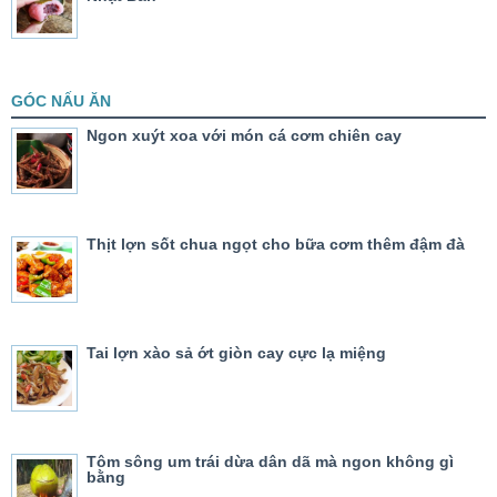
GÓC NẤU ĂN
Ngon xuýt xoa với món cá cơm chiên cay
Thịt lợn sốt chua ngọt cho bữa cơm thêm đậm đà
Tai lợn xào sả ớt giòn cay cực lạ miệng
Tôm sông um trái dừa dân dã mà ngon không gì
bằng