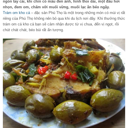
ngón tay cái, khi chín có mầu đen ánh, hình thoi dài, một đầu hơi
nhọn, đem om, chấm với muối vừng, muối lạc ăn béo ngậy.
Trám om kho cá
– đặc sản Phú Thọ là một trong những món có mùi vị rất
riêng của Phú Thọ không nên bỏ qua khi du lịch nơi đây. Khi thưởng thức
trám om cá kho cá bạn sẽ cảm nhận được từ vị chua, đến vị ngọt, rồi
chút chát chát, béo bùi rất ấn tượng.