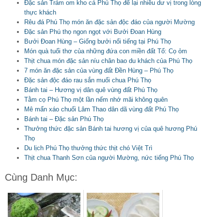
Đặc sản Trám om kho cá Phú Thọ để lại nhiều dư vị trong lòng
thực khách
Rêu đá Phú Thọ món ăn đặc sản độc đáo của người Mường
Đặc sản Phú thọ ngon ngọt với Bưởi Đoan Hùng
Bưởi Đoan Hùng – Giống bưởi nổi tiếng tại Phú Thọ
Món quà tuổi thơ của những đứa con miền đất Tổ: Cọ ỏm
Thịt chua món đặc sản níu chân bao du khách của Phú Thọ
7 món ăn đặc sản của vùng đất Đền Hùng – Phú Thọ
Đặc sản độc đáo rau sắn muối chua Phú Thọ
Bánh tai – Hương vị dân quê vùng đất Phú Thọ
Tằm cọ Phú Thọ một lần nếm nhớ mãi không quên
Mê mẩn xáo chuối Lâm Thao dân dã vùng đất Phú Thọ
Bánh tai – Đặc sản Phú Thọ
Thưởng thức đặc sản Bánh tai hương vị của quê hương Phú
Thọ
Du lịch Phú Thọ thưởng thức thịt chó Việt Trì
Thịt chua Thanh Sơn của người Mường, nức tiếng Phú Thọ
Cùng Danh Mục: