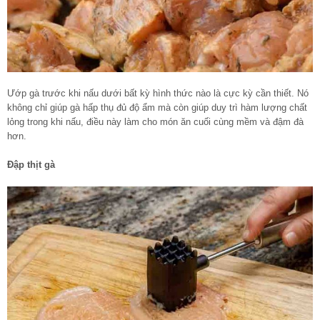
Ướp gà trước khi nấu dưới bất kỳ hình thức nào là cực kỳ cần thiết. Nó
không chỉ giúp gà hấp thụ đủ độ ẩm mà còn giúp duy trì hàm lượng chất
lỏng trong khi nấu, điều này làm cho món ăn cuối cùng mềm và đậm đà
hơn.
Đập thịt gà