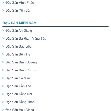
Đặc Sản Vĩnh Phúc
Đặc Sản Yên Bái
ĐẶC SẢN MIỀN NAM
Đặc Sản An Giang
Đặc Sản Bà Rịa – Vũng Tàu
Đặc Sản Bạc Liêu
Đặc Sản Bến Tre
Đặc Sản Bình Dương
Đặc Sản Bình Phước
Đặc Sản Cà Mau
Đặc Sản Cần Thơ
Đặc Sản Đồng Nai
Đặc Sản Đồng Tháp
Đặc Sản Hậu Giang