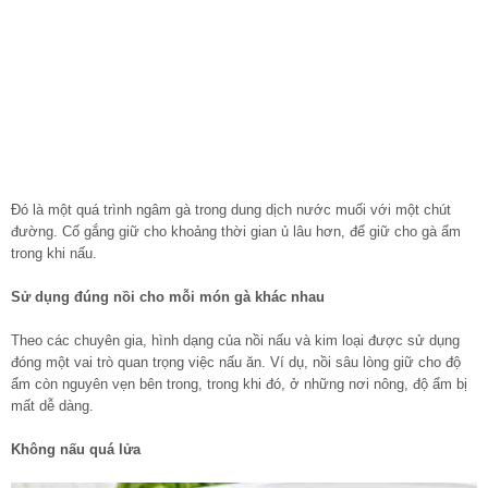
Đó là một quá trình ngâm gà trong dung dịch nước muối với một chút
đường. Cố gắng giữ cho khoảng thời gian ủ lâu hơn, để giữ cho gà ẩm
trong khi nấu.
Sử dụng đúng nồi cho mỗi món gà khác nhau
Theo các chuyên gia, hình dạng của nồi nấu và kim loại được sử dụng
đóng một vai trò quan trọng việc nấu ăn. Ví dụ, nồi sâu lòng giữ cho độ
ẩm còn nguyên vẹn bên trong, trong khi đó, ở những nơi nông, độ ẩm bị
mất dễ dàng.
Không nấu quá lửa