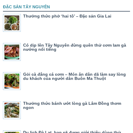
ĐẶC SẢN TÂY NGUYÊN
Thưởng thức phở ‘hai tô’ – Đặc sản Gia Lai
Có dịp lên Tây Nguyên đừng quên thử cơm lam gà
nướng nổi tiếng
Gỏi cà đắng cá cơm – Món ăn dân dã làm say lòng
du khách của người dân Buôn Ma Thuột
Thưởng thức bánh ướt lòng gà Lâm Đồng thơm
ngon
Du lịch Đà Lạt, bạn sẽ được giới thiệu dùng thử