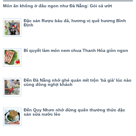
Món ăn không ở đâu ngon như Đà Nẵng: Gỏi cá ướt
Đặc sản Rượu bàu đá, hương vị quê hương Bình
Định
Bí quyết làm món nem chua Thanh Hóa giòn ngon
Đến Đà Nẵng nhớ ghé quán mít trộn ‘bà già’ lúc nào
cùng đông nghịt khách
Đến Quy Nhơn nhớ đừng quên thưởng thức đặc
sản sứa nước lèo