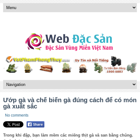
Ướp gà và chế biến gà đúng cách để có món
gà xuất sắc
No comments
Trong khi đập, bạn làm mềm các miếng thịt gà và san bằng chúng.