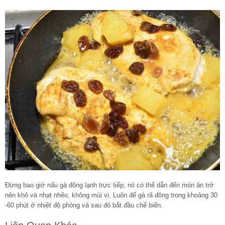
Đừng bao giờ nấu gà đông lạnh trực tiếp, nó có thể dẫn đến món ăn trở
nên khô và nhạt nhẽo, không mùi vị. Luôn để gà rã đông trong khoảng 30
-60 phút ở nhiệt độ phòng và sau đó bắt đầu chế biến.