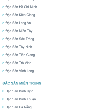
Đặc Sản Hồ Chí Minh
Đặc Sản Kiên Giang
Đặc Sản Long An
Đặc Sản Miền Tây
Đặc Sản Sóc Trăng
Đặc Sản Tây Ninh
Đặc Sản Tiền Giang
Đặc Sản Trà Vinh
Đặc Sản Vĩnh Long
ĐẶC SẢN MIỀN TRUNG
Đặc Sản Bình Định
Đặc Sản Bình Thuận
Đặc Sản Đà Nẵng