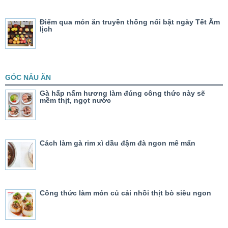
Điểm qua món ăn truyền thống nổi bật ngày Tết Âm
lịch
GÓC NẤU ĂN
Gà hấp nấm hương làm đúng công thức này sẽ
mềm thịt, ngọt nước
Cách làm gà rim xì dầu đậm đà ngon mê mẩn
Công thức làm món củ cải nhồi thịt bò siêu ngon