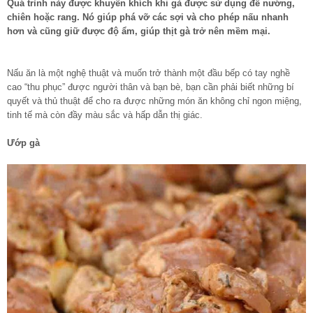
Quá trình này được khuyến khích khi gà được sử dụng để nướng,
chiên hoặc rang. Nó giúp phá vỡ các sợi và cho phép nấu nhanh
hơn và cũng giữ được độ ẩm, giúp thịt gà trở nên mềm mại.
Nấu ăn là một nghệ thuật và muốn trở thành một đầu bếp có tay nghề
cao “thu phục” được người thân và bạn bè, bạn cần phải biết những bí
quyết và thủ thuật để cho ra được những món ăn không chỉ ngon miệng,
tinh tế mà còn đầy màu sắc và hấp dẫn thị giác.
Ướp gà