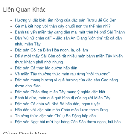
Liên Quan Khác
Hương vị đặt biệt, ấm nồng của đặc sản Rượu đế Gò Đen
Gà mà kết hợp với thân cây chuối non thì thế nào nhỉ?
Bánh tai yến miền tây đang dần mai một trên hè phố Sài Thành
Dàn “vũ nữ chân dài” – đặc sản An Giang “đốn tim” tất cả dân
nhậu miền Tây
Đặc sản Gỏi cá Biên Hòa ngon, lạ, dễ làm
Để ý mới thấy Sài Gòn có rất nhiều món bánh miền Tây khiến
thực khách phải nhớ nhung
Đặc sản Cá thác lác cườm hấp dẫn
Về miền Tây thưởng thức món rau rừng “thời thượng”
Đặc sản mang hương vị quê hương của đặc sản Gạo nàng
thơm chợ Đào
Đặc sản Cháo tống miền Tây mang ý nghĩa đặc biệt
Bánh lá dừa, món quà quê bình dị của người Miền Tây
Đặc sản Cá chìa vôi Nhà Bè hấp dẫn, ngon tuyệt
Hấp dẫn với đặc sản món Cháo môn lươn thơm lừng
Thưởng thức đặc sản Chù ụ Ba Động hấp dẫn
Đặc sản Ngọt bùi mứt hạt bàng Côn Đảo thơm ngon, bùi béo