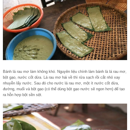
Bánh lá rau mơ làm không khó. Nguyên liệu chính làm bánh là lá rau mơ,
bột gạo, nước cốt dừa. Lá rau mơ hái về thì rửa sạch rồi cắt nhỏ xay
nhuyễn lấy nước. Sau đó cho nước lá rau mơ, một ít nước cốt dừa,
đường, muối và bột gạo (có thể dùng bột gạo nước sẽ ngon hơn) để tạo
ra hỗn hợp bột sền sệt.