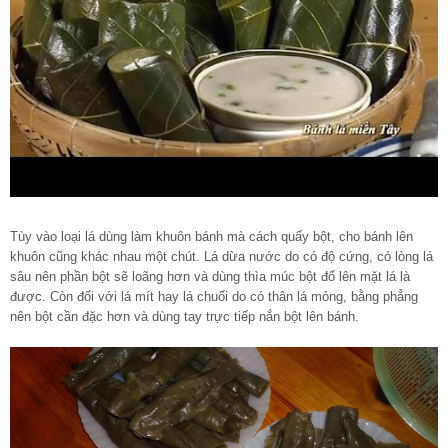
Tùy vào loại lá dùng làm khuôn bánh mà cách quấy bột, cho bánh lên
khuôn cũng khác nhau một chút. Lá dừa nước do có độ cứng, có lòng lá
sâu nên phần bột sẽ loãng hơn và dùng thìa múc bột đổ lên mặt lá là
được. Còn đối với lá mít hay lá chuối do có thân lá mỏng, bằng phẳng
nên bột cần đặc hơn và dùng tay trực tiếp nắn bột lên bánh.