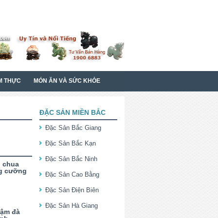
M THỰC
MÓN ĂN VÀ SỨC KHỎE
ĐẶC SẢN MIỀN BẮC
Đặc Sản Bắc Giang
Đặc Sản Bắc Kạn
Đặc Sản Bắc Ninh
i chua
g cưỡng
Đặc Sản Cao Bằng
Đặc Sản Điện Biên
Đặc Sản Hà Giang
đậm đà