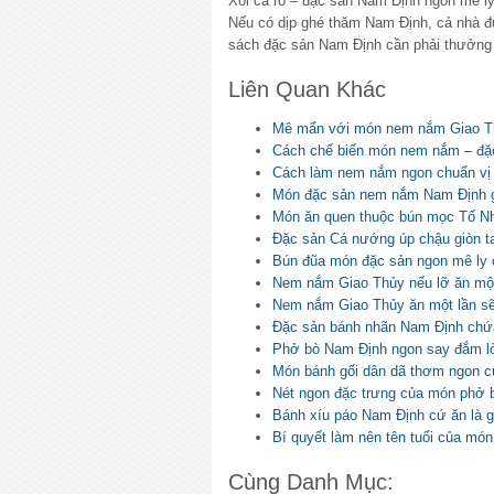
Xôi cá rô – đặc sản Nam Định ngon mê l
Nếu có dịp ghé thăm Nam Định, cả nhà đ
sách đặc sản Nam Định cần phải thưởng
Liên Quan Khác
Mê mẩn với món nem nắm Giao Th
Cách chế biến món nem nắm – đặ
Cách làm nem nắm ngon chuẩn vị
Món đặc sản nem nắm Nam Định g
Món ăn quen thuộc bún mọc Tố Nh
Đặc sản Cá nướng úp chậu giòn t
Bún đũa món đặc sản ngon mê ly
Nem nắm Giao Thủy nếu lỡ ăn một
Nem nắm Giao Thủy ăn một lần s
Đặc sản bánh nhãn Nam Định chứa
Phở bò Nam Định ngon say đắm l
Món bánh gối dân dã thơm ngon c
Nét ngon đặc trưng của món phở 
Bánh xíu páo Nam Định cứ ăn là g
Bí quyết làm nên tên tuổi của mó
Cùng Danh Mục: