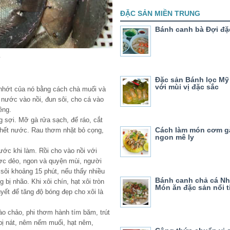
ĐẶC SẢN MIỀN TRUNG
Bánh canh bà Đợi đặ
y
Đặc sản Bánh lọc M
với mùi vị đặc sắc
nhớt của nó bằng cách chà muối và
 nước vào nồi, đun sôi, cho cá vào
êng.
g sợi. Mỡ gà rửa sạch, để ráo, cắt
Cách làm món cơm g
 hết nước. Rau thơm nhặt bỏ cọng,
ngon mê ly
ớc khi làm. Rồi cho vào nồi với
ợc dẻo, ngon và quyện mùi, người
 sôi khoảng 15 phút, nếu thấy nhiều
Bánh canh chả cá Nh
bị nhão. Khi xôi chín, hạt xôi tròn
Món ăn đặc sản nổi t
yết để tăng độ bóng đẹp cho xôi là
o chảo, phi thơm hành tím băm, trút
 bị nát, nêm nếm muối, hạt nêm,