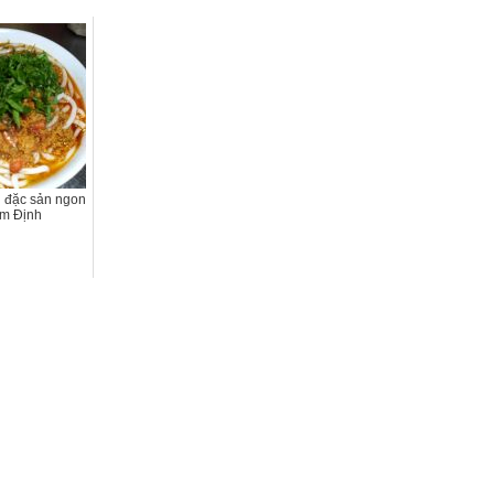
 đặc sản ngon
am Định