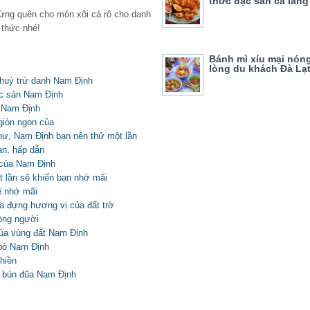
thức đặc sản cá lăn
y
ừng quên cho món xôi cá rô cho danh
 thức nhé!
Bánh mì xíu mại nón
lòng du khách Đà Lạ
uỷ trứ danh Nam Định
c sản Nam Định
 Nam Định
iòn ngon của
ư, Nam Định bạn nên thử một lần
an, hấp dẫn
 của Nam Định
 lần sẽ khiến bạn nhớ mãi
ẽ nhớ mãi
 đựng hương vị của đất trờ
òng người
ủa vùng đất Nam Định
bò Nam Định
hiền
n bún đũa Nam Định