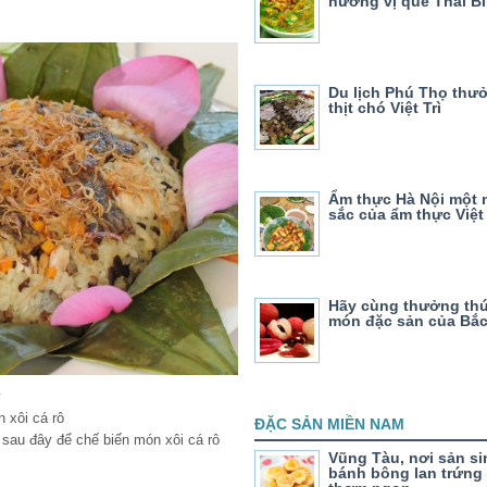
hương vị quê Thái B
Du lịch Phú Thọ thư
thịt chó Việt Trì
Ẩm thực Hà Nội một 
sắc của ẩm thực Việt
Hãy cùng thưởng th
món đặc sản của Bắc
y
 xôi cá rô
ĐẶC SẢN MIỀN NAM
 sau đây để chế biến món xôi cá rô
Vũng Tàu, nơi sản si
bánh bông lan trứng