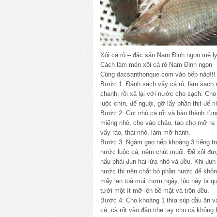
Xôi cá rô – đặc sản Nam Định ngon mê l
Cách làm món xôi cá rô Nam Định ngon
Cùng dacsanthonque.com vào bếp nào!!!
Bước 1: Đánh sạch vẩy cá rô, làm sạch 
chanh, rồi xả lại với nước cho sạch. Cho
luộc chín, để nguội, gỡ lấy phần thịt để ri
Bước 2: Gọt nhỏ cà rốt và bào thành từn
miếng nhỏ, cho vào chảo, tao cho mỡ ra
vẩy ráo, thái nhỏ, làm mỡ hành.
Bước 3: Ngâm gạo nếp khoảng 3 tiếng trư
nước luộc cá, nêm chút muối. Để xôi đư
nấu phải đun hai lửa nhỏ và đều. Khi đun
nước thì nên chắt bỏ phần nước để không 
mẩy lan toả mùi thơm ngậy, lúc này bí qu
tưới một ít mỡ lên bề mặt và trộn đều.
Bước 4: Cho khoảng 1 thìa súp dầu ăn và
cá, cà rốt vào đảo nhẹ tay cho cá không