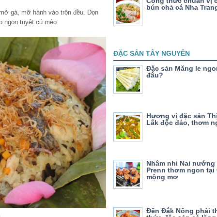
Công thức chuẩn vị
bún chả cá Nha Tran
 mỡ gà, mỡ hành vào trộn đều. Dọn
ào ngon tuyệt cú mèo.
ĐẶC SẢN TÂY NGUYÊN
Đặc sản Măng le ngo
đâu?
Hương vị đặc sản Thị
Lắk độc đáo, thơm n
Nhâm nhi Nai nướng 
Prenn thơm ngon tại 
mộng mơ
Đến Đắk Nông phải 