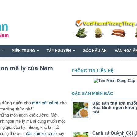
»
»
»
MIỀN TRUNG
TÂY NGUYÊN
GÓC NẤU ĂN
VĂN HÓA Ẩ
gon mê ly của Nam
THÔNG TIN LIÊN HỆ
ĐẶC SẢN MIỀN BẮC
hà đừng quên cho
món xôi cá rô
cho
Đặc sản thịt lợn muố
Hòa Bình ngon khôn
 thưởng thức nhé!
nổi
những món ngon khó cưỡng. Một
nh ngon mê ly mà ai cũng muốn một
ng quá cầu kỳ, nhưng khá là mất
Canh cá Quỳnh Côi 
à cùng thử xem
đặc sản xôi cá rô
này