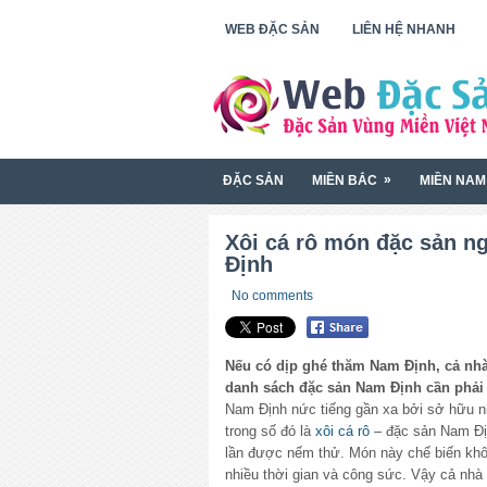
WEB ĐẶC SẢN
LIÊN HỆ NHANH
»
ĐẶC SẢN
MIỀN BẮC
MIỀN NAM
Xôi cá rô món đặc sản n
Định
No comments
Nếu có dịp ghé thăm Nam Định, cả n
danh sách đặc sản Nam Định cần phải
Nam Định nức tiếng gần xa bởi sở hữu 
trong số đó là
xôi cá rô
– đặc sản Nam Đị
lần được nếm thử. Món này chế biến khô
nhiều thời gian và công sức. Vậy cả nh