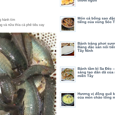
thơm ngon
Món cá bống sao đặc
g hành tím
tiếng của vùng Sóc 
g và nữa thìa cà phê tiêu xay
Bánh tráng phơi sươ
Bàng đặc sản nổi tiế
Tây Ninh
Bánh tằm bì Sa Đéc –
sáng tạo dân dã của
miền Tây
Hương vị đồng quê 
của món cháo tống m