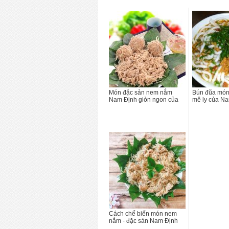
Món đặc sản nem nắm
Bún đũa món
Nam Định giòn ngon của
mê ly của N
Cách chế biến món nem
nắm - đặc sản Nam Định