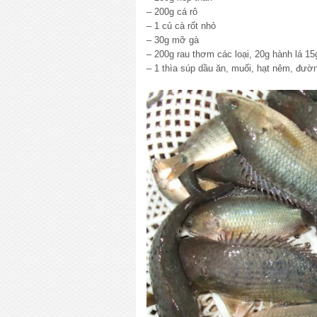
– 200g cá rô
– 1 củ cà rốt nhỏ
– 30g mỡ gà
– 200g rau thơm các loại, 20g hành lá 15
– 1 thìa súp dầu ăn, muối, hạt nêm, đườn