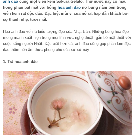
anh đào
cùng một viên kem Sakura Gelato. Thứ nước này có màu
hồng phấn bắt mắt với bông
hoa anh đào
nở bung nằm bên trong
viên kem rất độc đáo. Đặc biệt mùi vị của nó rất hấp dẫn khách bởi
sự thanh nhẹ, tươi mát.
Hoa anh đào vốn là biểu tượng đẹp của Nhật Bản. Những bông hoa đẹp
mong manh xuất hiện trong mọi lĩnh vực nghệ thuật, gắn bó mật thiết với
cuộc sống người Nhật. Đặc biệt hơn cả, anh đào cũng góp phần làm độc
đáo thêm nền ẩm thực phong phú của xứ xở này
1. Trà hoa anh đào