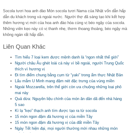
Socola tươi hoa anh đào Món socola tươi Nama của Nhật vốn dẫn hấp
dẫn du khách trong và ngoài nước. Người thợ đã sáng tạo khi kết hợp
thêm hương vị mới của hoa anh đào hòa cùng vị béo ngậy của socola.
Những viên kẹo này có vị thanh nhẹ, thơm thoang thoảng, béo ngậy mà
không ngán rất hấp dẫn.
Liên Quan Khác
Tìm hiểu 7 loại kem được mệnh danh là “ngon nhất thế giới”
Người châu Âu ghét loài cá này vì bề ngoài, người Trung Quốc
thích vì hương vị
Đi tìm điểm chung bằng cụm từ “yaki” trong ẩm thực Nhật Bản
Lẩu mắm U Minh mang đậm nét đặc trưng của vùng miền
Ngoài Mozzarella, trên thế giới còn ưa chuộng những loại phô
mai này
Quả dừa: Nguyên liệu chính của món ăn dân dã đến nhà hàng
5 sao
Kì lạ “kẹo” thạch anh tím được tạo ra từ socola
15 món ngon đậm đà hương vị của miền Tây
15 món ngon đậm đà hương vị của đất miền Tây
Ngày Tết hiện đại, mọi người thường mời nhau những món