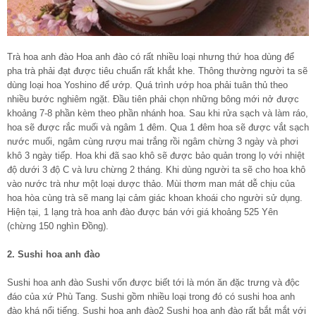
Trà hoa anh đào Hoa anh đào có rất nhiều loại nhưng thứ hoa dùng để
pha trà phải đạt được tiêu chuẩn rất khắt khe. Thông thường người ta sẽ
dùng loại hoa Yoshino để ướp. Quá trình ướp hoa phải tuân thủ theo
nhiều bước nghiêm ngặt. Đầu tiên phải chọn những bông mới nở được
khoảng 7-8 phần kèm theo phần nhánh hoa. Sau khi rửa sạch và làm ráo,
hoa sẽ được rắc muối và ngâm 1 đêm. Qua 1 đêm hoa sẽ được vắt sạch
nước muối, ngâm cùng rượu mai trắng rồi ngâm chừng 3 ngày và phơi
khô 3 ngày tiếp. Hoa khi đã sao khô sẽ được bảo quản trong lọ với nhiệt
độ dưới 3 độ C và lưu chừng 2 tháng. Khi dùng người ta sẽ cho hoa khô
vào nước trà như một loại dược thảo. Mùi thơm man mát dễ chịu của
hoa hòa cùng trà sẽ mang lại cảm giác khoan khoái cho người sử dụng.
Hiện tại, 1 lạng trà hoa anh đào được bán với giá khoảng 525 Yên
(chừng 150 nghìn Đồng).
2. Sushi hoa anh đào
Sushi hoa anh đào Sushi vốn được biết tới là món ăn đặc trưng và độc
đáo của xứ Phù Tang. Sushi gồm nhiều loại trong đó có sushi hoa anh
đào khá nổi tiếng. Sushi hoa anh đào2 Sushi hoa anh đào rất bắt mắt với