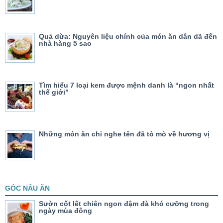
Quả dừa: Nguyên liệu chính của món ăn dân dã đến
nhà hàng 5 sao
Tìm hiểu 7 loại kem được mệnh danh là “ngon nhất
thế giới”
Những món ăn chỉ nghe tên đã tò mò về hương vị
GÓC NẤU ĂN
Sườn cốt lết chiên ngon đậm đà khó cưỡng trong
ngày mùa đông