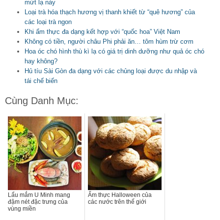
mứt lạ này
Loại trà hóa thạch hương vị thanh khiết từ “quê hương” của
các loại trà ngon
Khi ẩm thực đa dạng kết hợp với “quốc hoa” Việt Nam
Không có tiền, người châu Phi phải ăn… tôm hùm trừ cơm
Hoa óc chó hình thù kì lạ có giá trị dinh dưỡng như quả óc chó
hay không?
Hủ tíu Sài Gòn đa dạng với các chủng loại được du nhập và
tái chế biến
Cùng Danh Mục:
Lẩu mắm U Minh mang
Ẩm thực Halloween của
đậm nét đặc trưng của
các nước trên thế giới
vùng miền