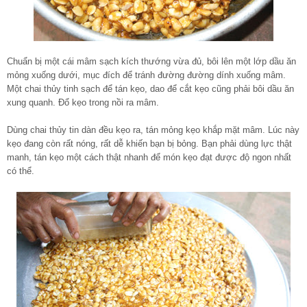
Chuẩn bị một cái mâm sạch kích thướng vừa đủ, bôi lên một lớp dầu ăn
mỏng xuống dưới, mục đích để tránh đường đường dính xuống mâm.
Một chai thủy tinh sạch để tán kẹo, dao để cắt kẹo cũng phải bôi dầu ăn
xung quanh. Đổ kẹo trong nồi ra mâm.
Dùng chai thủy tin dàn đều kẹo ra, tán mỏng kẹo khắp mặt mâm. Lúc này
kẹo đang còn rất nóng, rất dễ khiến bạn bị bỏng. Bạn phải dùng lực thật
manh, tán kẹo một cách thật nhanh để món kẹo đạt được độ ngon nhất
có thể.