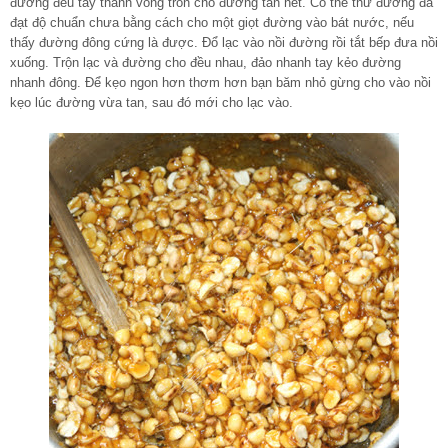
đường đều tay thành vòng tròn cho đương tan hết. Có thể thử đường đã
đạt độ chuẩn chưa bằng cách cho một giọt đường vào bát nước, nếu
thấy đường đông cứng là được. Đổ lạc vào nồi đường rồi tắt bếp đưa nồi
xuống. Trộn lạc và đường cho đều nhau, đảo nhanh tay kẻo đường
nhanh đông. Để kẹo ngon hơn thơm hơn bạn băm nhỏ gừng cho vào nồi
kẹo lúc đường vừa tan, sau đó mới cho lạc vào.