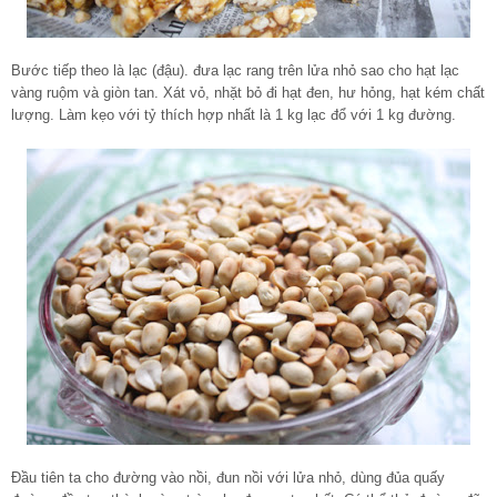
Bước tiếp theo là lạc (đậu). đưa lạc rang trên lửa nhỏ sao cho hạt lạc
vàng ruộm và giòn tan. Xát vỏ, nhặt bỏ đi hạt đen, hư hỏng, hạt kém chất
lượng. Làm kẹo với tỷ thích hợp nhất là 1 kg lạc đổ với 1 kg đường.
Đầu tiên ta cho đường vào nồi, đun nồi với lửa nhỏ, dùng đủa quấy