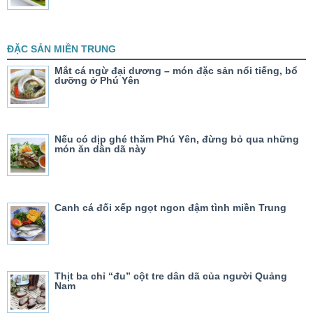
ĐẶC SẢN MIỀN TRUNG
Mắt cá ngừ đại dương – món đặc sản nổi tiếng, bổ
dưỡng ở Phú Yên
Nếu có dịp ghé thăm Phú Yên, đừng bỏ qua những
món ăn dân dã này
Canh cá đối xếp ngọt ngon đậm tình miền Trung
Thịt ba chỉ “đu” cột tre dân dã của người Quảng
Nam