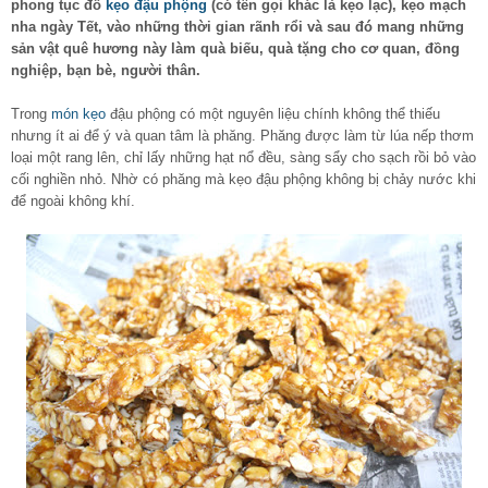
phong tục đổ
kẹo đậu phộng
(có tên gọi khác là kẹo lạc), kẹo mạch
nha ngày Tết, vào những thời gian rãnh rổi và sau đó mang những
sản vật quê hương này làm quà biếu, quà tặng cho cơ quan, đồng
nghiệp, bạn bè, người thân.
Trong
món kẹo
đậu phộng có một nguyên liệu chính không thể thiếu
nhưng ít ai để ý và quan tâm là phăng. Phăng được làm từ lúa nếp thơm
loại một rang lên, chỉ lấy những hạt nổ đều, sàng sẩy cho sạch rồi bỏ vào
cối nghiền nhỏ. Nhờ có phăng mà kẹo đậu phộng không bị chảy nước khi
để ngoài không khí.