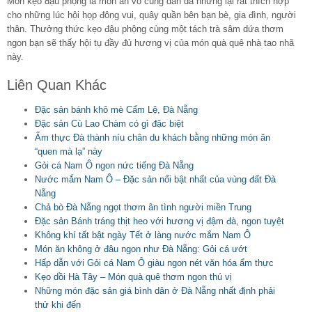
Món kẹo đậu phộng là món ăn vô cùng dân dã nhưng lại rất thích hợp
cho những lúc hội họp đông vui, quây quần bên bạn bè, gia đình, người
thân. Thưởng thức kẹo đậu phộng cùng một tách trà sâm dứa thơm
ngon bạn sẽ thấy hội tụ đầy đủ hương vị của món quà quê nhà tao nhã
này.
Liên Quan Khác
Đặc sản bánh khô mè Cẩm Lệ, Đà Nẵng
Đặc sản Cù Lao Chàm có gì đặc biệt
Ẩm thực Đà thành níu chân du khách bằng những món ăn
“quen mà lạ” này
Gỏi cá Nam Ô ngon nức tiếng Đà Nẵng
Nước mắm Nam Ô – Đặc sản nổi bật nhất của vùng đất Đà
Nẵng
Chả bò Đà Nẵng ngọt thơm ân tình người miền Trung
Đặc sản Bánh tráng thịt heo với hương vị đậm đà, ngon tuyệt
Không khí tất bật ngày Tết ở làng nước mắm Nam Ô
Món ăn không ở đâu ngon như Đà Nẵng: Gỏi cá ướt
Hấp dẫn với Gỏi cá Nam Ô giàu ngon nét văn hóa ẩm thực
Kẹo dồi Hà Tây – Món quà quê thơm ngon thú vị
Những món đặc sản giá bình dân ở Đà Nẵng nhất định phải
thử khi đến