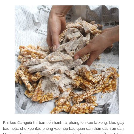
Khi kẹo đã nguội thì bạn tiến hành rải phăng lên kẹo là xong. Bọc giấy
báo hoặc cho kẹo đậu phộng vào hộp bảo quản cẩn thận cách ăn dần.