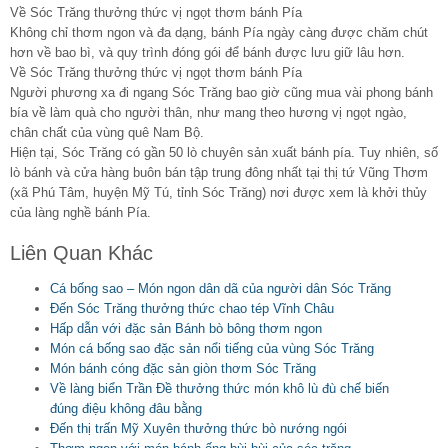
Về Sóc Trăng thưởng thức vị ngọt thơm bánh Pía
Không chỉ thơm ngon và đa dạng, bánh Pía ngày càng được chăm chút
hơn về bao bì, và quy trình đóng gói để bánh được lưu giữ lâu hơn.
Về Sóc Trăng thưởng thức vị ngọt thơm bánh Pía
Người phương xa đi ngang Sóc Trăng bao giờ cũng mua vài phong bánh
bía về làm quà cho người thân, như mang theo hương vị ngọt ngào,
chân chất của vùng quê Nam Bộ.
Hiện tại, Sóc Trăng có gần 50 lò chuyên sản xuất bánh pía. Tuy nhiên, số
lò bánh và cửa hàng buôn bán tập trung đông nhất tại thị tứ Vũng Thơm
(xã Phú Tâm, huyện Mỹ Tú, tỉnh Sóc Trăng) nơi được xem là khởi thủy
của làng nghề bánh Pía.
Liên Quan Khác
Cá bống sao – Món ngon dân dã của người dân Sóc Trăng
Đến Sóc Trăng thưởng thức chao tép Vĩnh Châu
Hấp dẫn với đặc sản Bánh bò bông thơm ngon
Món cá bống sao đặc sản nổi tiếng của vùng Sóc Trăng
Món bánh cóng đặc sản giòn thơm Sóc Trăng
Về làng biển Trần Đề thưởng thức món khô lù đù chế biến
đúng điệu không đâu bằng
Đến thị trấn Mỹ Xuyên thưởng thức bò nướng ngói