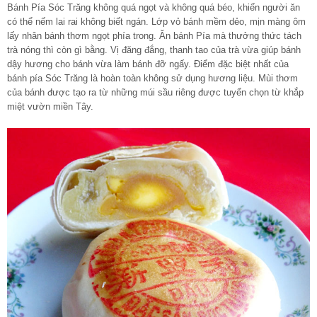
Bánh Pía Sóc Trăng không quá ngọt và không quá béo, khiến người ăn
có thể nếm lai rai không biết ngán. Lớp vỏ bánh mềm dẻo, mịn màng ôm
lấy nhân bánh thơm ngọt phía trong. Ăn bánh Pía mà thưởng thức tách
trà nóng thì còn gì bằng. Vị đăng đắng, thanh tao của trà vừa giúp bánh
dậy hương cho bánh vừa làm bánh đỡ ngấy. Điểm đặc biệt nhất của
bánh pía Sóc Trăng là hoàn toàn không sử dụng hương liệu. Mùi thơm
của bánh được tạo ra từ những múi sầu riêng được tuyển chọn từ khắp
miệt vườn miền Tây.