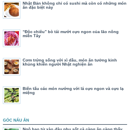
Nhật Bản không chỉ có sushi mà còn có những món
ăn đặc biệt này
“Độc chiêu” bò tái mướt cực ngon của lão nông
miền Tây
Cơm trứng sống với xì dầu, món ăn tưởng kinh
khủng khiến người Nhật nghiện ăn
Biến tấu các món nướng với lá cực ngon và cực lạ
miệng
GÓC NẤU ĂN
Ngô bao tử xào đậu phụ sốt cà càng ăn càng thấy