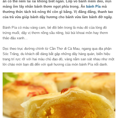
ăn có thể nếm lai rai không biết ngán. Lớp vỏ bánh mềm dẻo, mịn
màng ôm lấy nhân bánh thơm ngọt phía trong. Ăn
bánh Pía
mà
thưởng thức tách trà nóng thì còn gì bằng. Vị đăng đắng, thanh tao
của trà vừa giúp bánh dậy hương cho bánh vừa làm bánh đỡ ngấy.
Bánh Pía có màu vàng cam, bẻ đôi bên trong là màu đỏ của lòng đỏ
trứng muối, dậy vị thơm nồng sầu riêng, bùi bùi khoai môn hay thơm
thảo đậu xanh…
Dọc theo trục đường chính từ Cần Thơ đi Cà Mau, ngang qua địa phận
Sóc Trăng, du khách dễ dàng bắt gặp những dãy hàng quán, biển hiệu
trang trí rực rỡ với hai màu chủ đạo đỏ, vàng nằm san sát nhau như một
lời chào mời bạn đã đến với quê hương của món bánh Pía nổi danh.