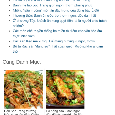
Thơm ngon với món bánh ống bùi bùi của sóc trăng
Bánh mè láo Sóc Trăng giòn ngon, thơm phưng phức
Nhộng “sâu muồng” món ăn đặc trưng của đồng bào Ê-Đê
Thưởng thức Bánh ú nước tro thơm ngon, dẻo dai nhất
Ở phương Tây, khách ăn xong quỵt tiền, ai là người chịu trách
nhiệm?
Các món chè truyền thống ba miền tô điểm cho văn hóa ẩm
thực Việt Nam
Đặc sản Kẹo mè xửng Huế mang hương vị ngọt, thơm
Bộ tứ đặc sản “đáng sợ” nhất của người Mường khó ai dám
thử
Cùng Danh Mục:
Đến Sóc Trăng thưởng
Cá bống sao - Món ngon
thức chao tép Vĩnh Châu
dân dã của người dân Sóc