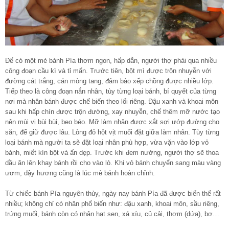
Để có một mẻ bánh Pía thơm ngon, hấp dẫn, người thợ phải qua nhiều
công đoạn cầu kì và tỉ mẩn. Trước tiên, bột mì được trộn nhuyễn với
đường cát trắng, cán mỏng tang, đảm bảo xếp chồng được nhiều lớp.
Tiếp theo là công đoạn nắn nhân, tùy từng loại bánh, bí quyết của từng
nơi mà nhân bánh được chế biến theo lối riêng. Đậu xanh và khoai môn
sau khi hấp chín được trộn đường, xay nhuyễn, chế thêm mỡ nước tạo
nên mùi vị bùi bùi, beo béo. Mỡ làm nhân được xắt sợi ướp đường cho
săn, để giữ được lâu. Lòng đỏ hột vịt muối đặt giữa làm nhân. Tùy từng
loại bánh mà người ta sẽ đặt loại nhân phù hợp, vừa vặn vào lớp vỏ
bánh, miết kín bột và ấn dẹp. Trước khi đem nướng, người thợ sẽ thoa
dầu ăn lên khay bánh rồi cho vào lò. Khi vỏ bánh chuyển sang màu vàng
ươm, dậy hương cũng là lúc mẻ bánh hoàn chỉnh.
Từ chiếc bánh Pía nguyên thủy, ngày nay bánh Pía đã được biến thể rất
nhiều; không chỉ có nhân phổ biến như: đậu xanh, khoai môn, sầu riêng,
trứng muối, bánh còn có nhân hạt sen, xá xíu, củ cải, thơm (dứa), bơ…