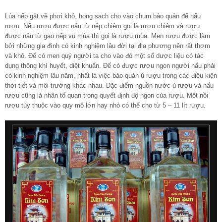
Lúa nếp gặt về phơi khô, hong sạch cho vào chum bảo quản để nấu
rượu. Nếu rượu được nấu từ nếp chiêm gọi là rượu chiêm và rượu
được nấu từ gạo nếp vụ mùa thì gọi là rượu mùa. Men rượu được làm
bởi những gia đình có kinh nghiệm lâu đời tại địa phương nên rất thơm
và khô. Để có men quý người ta cho vào đó một số dược liệu có tác
dụng thông khí huyết, diệt khuẩn. Để có được rượu ngon người nấu phải
có kinh nghiệm lâu năm, nhất là việc bảo quản ủ rượu trong các điều kiện
thời tiết và môi trường khác nhau. Đặc điểm nguồn nước ủ rượu và nấu
rượu cũng là nhân tố quan trọng quyết định độ ngon của rượu. Một nồi
rượu tùy thuộc vào quy mô lớn hay nhỏ có thể cho từ 5 – 11 lít rượu.