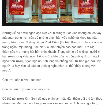
Nhưng để có rượu ngon đặc biệt với hương vị độc đáo không chỉ có vậy
mà quan trọng hơn cần có những chủ nhân yêu nghề và khéo tay nấu
rượu, bán rượu. Những cô gái Phát Diệm (thị trấn Kim Sơn) lại có làn da
trắng ngần, mịn màng, đặc biệt đôi mắt huyền hao hao mắt Đức Mẹ,
thẳm sâu mơ màng hút hồn viễn khách. Trong số họ có những người đi
bán rượu rong khắp nơi. Tiếng mời chào của họ cũng nồng đượm ngọt
ngào như rượu, ngân nga như chuông và chẳng hiểu từ bao giờ nơi đây
người ta hay đọc lại câu ca thoảng nghe như lời thề “thủy chung với…
rượu”:
Còn trời, còn nước, còn non
Còn cô bán rượu anh còn say sưa!
Có thể nói rượu Kim Sơn đã góp phần làm hấp dẫn thêm cái thú ẩm thực
nhiều món đặc sản nổi tiếng của nơi sản sinh ra nó đó là món gỏi tôm,