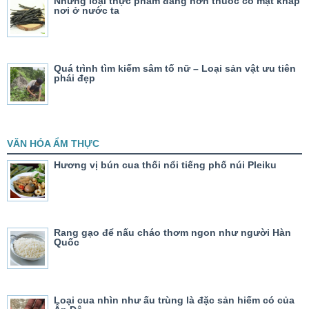
Những loại thực phẩm đắng hơn thuốc có mặt khắp
nơi ở nước ta
Quá trình tìm kiếm sâm tố nữ – Loại sản vật ưu tiên
phái đẹp
VĂN HÓA ẨM THỰC
Hương vị bún cua thối nổi tiếng phố núi Pleiku
Rang gạo để nấu cháo thơm ngon như người Hàn
Quốc
Loại cua nhìn như ấu trùng là đặc sản hiếm có của