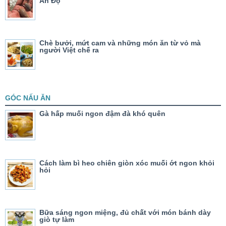
Ấn Độ
Chè bưởi, mứt cam và những món ăn từ vỏ mà
người Việt chế ra
GÓC NẤU ĂN
Gà hấp muối ngon đậm đà khó quên
Cách làm bì heo chiên giòn xóc muối ớt ngon khỏi
hỏi
Bữa sáng ngon miệng, đủ chất với món bánh dày
giò tự làm