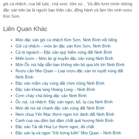
gỏi cá nhệch, cua bể luộc, chả rươi, tôm sú… Và đến lượt mình những
đặc sản trên lại là người bạn thân cận, đồng hành và làm tôn vinh rượu
Kim Sơn.
Liên Quan Khác
Món đặc sản gỏi cá nhệch Kim Sơn, Ninh Bình nổi tiếng
Gỏi cá nhệch – món ăn đặc sản Kim Sơn, Ninh Bình
Cá lá ngoách – Đặc sản quý hiếm vùng đất Ninh Bình
Miến lươn – Món ăn gi truyền đặc sản vùng Ninh Bình
Món Ốc núi hấp dẫn bạn không nên bỏ qua khi tới Ninh Bình
Rượu cần Nho Quan – Loại rượu đặc sản tứ tuyệt vùng đất
Ninh Bình
Đặc sản mắm cáy vùng đất chim trũng Ninh Bình
Đặc sản khoai lang Hoàng Long – Ninh Bình
Cơm cháy chà bông đặc sản Ninh Bình
Ốc núi, cá nhệch: Đặc sản ngon, bổ, lạ của Ninh Bình
Món dê núi tái chanh đặc sản vùng đất Ninh Bình
Nem chua Yên Mạc thơm ngon trứ danh đất Ninh Bình
Canh cua rau dâm bụt đậm chất quê hương Ninh Bình
Đặc sản Tái dê Hoa Lư thơm ngon, đủ chất
Đặc sản lạ và ngon “Xôi trứng kiến” Nho Quan – Ninh Bình