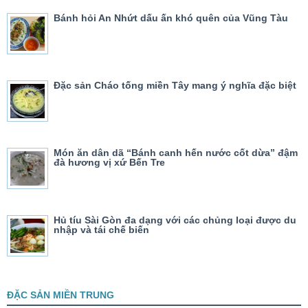
Bánh hỏi An Nhứt dấu ấn khó quên của Vũng Tàu
Đặc sản Cháo tống miền Tây mang ý nghĩa đặc biệt
Món ăn dân dã “Bánh canh hến nước cốt dừa” đậm
đà hương vị xứ Bến Tre
Hủ tíu Sài Gòn đa dạng với các chủng loại được du
nhập và tái chế biến
ĐẶC SẢN MIỀN TRUNG