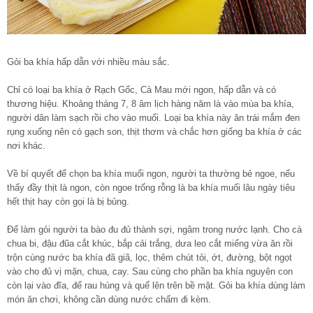
Gỏi ba khía hấp dẫn với nhiều màu sắc.
Chỉ có loại ba khía ở Rạch Gốc, Cà Mau mới ngon, hấp dẫn và có
thương hiệu. Khoảng tháng 7, 8 âm lịch hàng năm là vào mùa ba khía,
người dân làm sạch rồi cho vào muối. Loại ba khía này ăn trái mắm đen
rụng xuống nên có gạch son, thịt thơm và chắc hơn giống ba khía ở các
nơi khác.
Về bí quyết để chọn ba khía muối ngon, người ta thường bẻ ngoe, nếu
thấy đầy thịt là ngon, còn ngoe trống rỗng là ba khía muối lâu ngày tiêu
hết thịt hay còn gọi là bị bủng.
Để làm gỏi người ta bào đu đủ thành sợi, ngâm trong nước lạnh. Cho cà
chua bi, đậu đũa cắt khúc, bắp cải trắng, dưa leo cắt miếng vừa ăn rồi
trộn cùng nước ba khía đã giã, lọc, thêm chút tỏi, ớt, đường, bột ngọt
vào cho đủ vị mặn, chua, cay. Sau cùng cho phần ba khía nguyên con
còn lại vào đĩa, để rau húng và quế lên trên bề mặt. Gỏi ba khía dùng làm
món ăn chơi, không cần dùng nước chấm đi kèm.