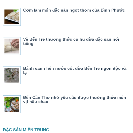
Cơm lam món đặc sản ngọt thơm của Bình Phước
Về Bến Tre thưởng thức củ hủ dừa đặc sản nổi
tiếng
Bánh canh hến nước cốt dừa Bến Tre ngon độc và
lạ
Đến Cần Thơ nhớ yêu cầu được thưởng thức món
vịt nấu chao
ĐẶC SẢN MIỀN TRUNG