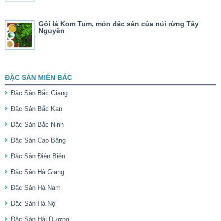
Gỏi lá Kom Tum, món đặc sản của núi rừng Tây
Nguyên
ĐẶC SẢN MIỀN BẮC
Đặc Sản Bắc Giang
Đặc Sản Bắc Kạn
Đặc Sản Bắc Ninh
Đặc Sản Cao Bằng
Đặc Sản Điện Biên
Đặc Sản Hà Giang
Đặc Sản Hà Nam
Đặc Sản Hà Nội
Đặc Sản Hải Dương