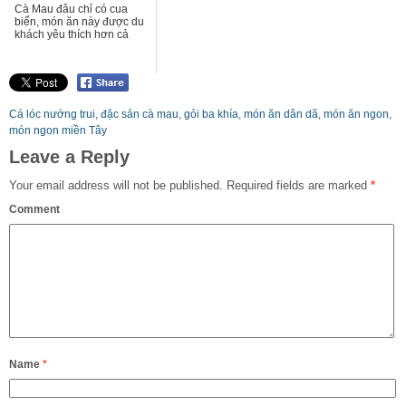
Cà Mau đâu chỉ có cua
biển, món ăn này được du
khách yêu thích hơn cả
Cá lóc nướng trui
,
đặc sản cà mau
,
gỏi ba khía
,
món ăn dân dã
,
món ăn ngon
,
món ngon miền Tây
Leave a Reply
Your email address will not be published.
Required fields are marked
*
Comment
Name
*