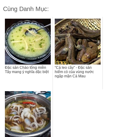
Cùng Danh Mục:
Đặc sản Cháo tống miền
“Cá leo cây” - Đặc sản
Tây mang ý nghĩa đặc biệt
hiếm có của vùng nước
ngập mặn Cà Mau