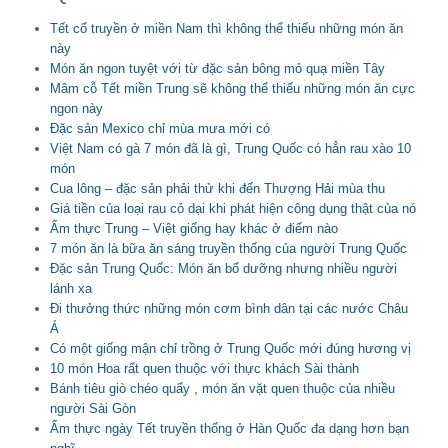
Tết cổ truyền ở miền Nam thì không thể thiếu những món ăn
này
Món ăn ngon tuyệt với từ đặc sản bông mỏ quạ miền Tây
Mâm cỗ Tết miền Trung sẽ không thể thiếu những món ăn cực
ngon này
Đặc sản Mexico chỉ mùa mưa mới có
Việt Nam có gà 7 món đã là gì, Trung Quốc có hẳn rau xào 10
món
Cua lông – đặc sản phải thử khi đến Thượng Hải mùa thu
Giá tiền của loại rau cỏ dại khi phát hiện công dụng thật của nó
Ẩm thực Trung – Việt giống hay khác ở điểm nào
7 món ăn là bữa ăn sáng truyền thống của người Trung Quốc
Đặc sản Trung Quốc: Món ăn bổ dưỡng nhưng nhiều người
lánh xa
Đi thưởng thức những món cơm bình dân tại các nước Châu
Á
Có một giống mận chỉ trồng ở Trung Quốc mới đúng hương vị
10 món Hoa rất quen thuộc với thực khách Sài thành
Bánh tiêu giò chéo quẩy , món ăn vặt quen thuộc của nhiều
người Sài Gòn
Ẩm thực ngày Tết truyền thống ở Hàn Quốc đa dạng hơn bạn