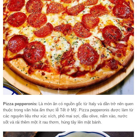
Pizza pepperonis:
Là món ăn có nguồn gốc từ Italy và dần trở nên quen
thuộc trong văn hóa ẩm thực lễ Tết ở Mỹ. Pizza pepperonis được làm từ
các nguyên liệu như xúc xích, phô mai sợi, dầu olive, nấm xào, nước
sốt và rải thêm một ít rau thơm, húng tây lên mặt bánh.