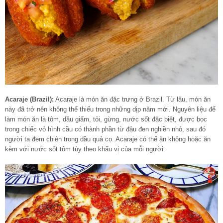
Acaraje (Brazil):
Acaraje là món ăn đặc trưng ở Brazil. Từ lâu, món ăn
này đã trở nên không thể thiếu trong những dịp năm mới. Nguyên liệu để
làm món ăn là tôm, dầu giấm, tỏi, gừng, nước sốt đặc biệt, được bọc
trong chiếc vỏ hình cầu có thành phần từ đậu đen nghiền nhỏ, sau đó
người ta đem chiên trong dầu quả cọ. Acaraje có thể ăn không hoặc ăn
kèm với nước sốt tôm tùy theo khẩu vị của mỗi người.