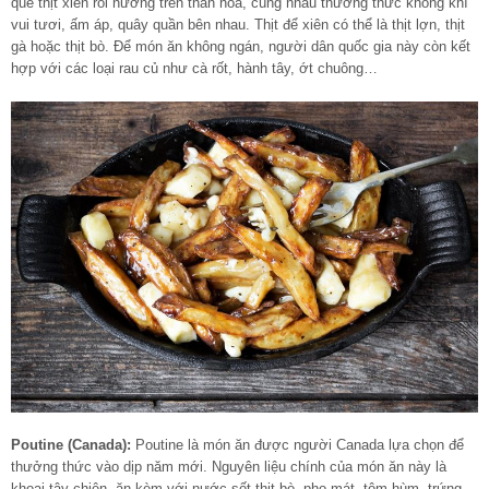
que thịt xiên rồi nướng trên than hoa, cùng nhau thưởng thức không khí
vui tươi, ấm áp, quây quần bên nhau. Thịt để xiên có thể là thịt lợn, thịt
gà hoặc thịt bò. Để món ăn không ngán, người dân quốc gia này còn kết
hợp với các loại rau củ như cà rốt, hành tây, ớt chuông…
Poutine (Canada):
Poutine là món ăn được người Canada lựa chọn để
thưởng thức vào dịp năm mới. Nguyên liệu chính của món ăn này là
khoai tây chiên, ăn kèm với nước sốt thịt bò, pho mát, tôm hùm, trứng