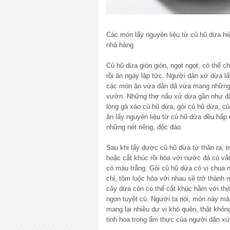
Các món lấy nguyên liệu từ củ hũ dừa hi
nhà hàng
Củ hũ dừa giòn giòn, ngọt ngọt, có thể c
rồi ăn ngay lập tức. Người dân xứ dừa lấy
các món ăn vừa dân dã vừa mang những 
vườn. Những thợ nấu xứ dừa gần như đã
lòng gà xào củ hũ dừa, gỏi củ hũ dừa, 
ăn lấy nguyên liệu từ củ hũ dừa đều hấp
những nét riêng, độc đáo.
Sau khi lấy được củ hũ dừa từ thân ra, 
hoặc cắt khúc rồi hòa với nước đá có vắ
có màu trắng. Gỏi củ hũ dừa có vị chua n
chỉ, tôm luộc hòa với nhau sẽ trở thành m
cây dừa còn có thế cắt khúc hầm với thị
ngon tuyệt cú. Người ta nói, món này mà
mang lại nhiều dư vị khó quên, thật khôn
tinh hoa trong ẩm thực của người dân x