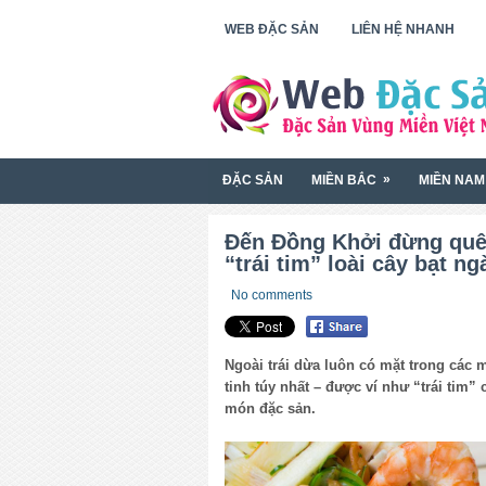
WEB ĐẶC SẢN
LIÊN HỆ NHANH
»
ĐẶC SẢN
MIỀN BẮC
MIỀN NAM
Đến Đồng Khởi đừng quê
“trái tim” loài cây bạt n
No comments
Ngoài trái dừa luôn có mặt trong các 
tinh túy nhất – được ví như “trái tim
món đặc sản.