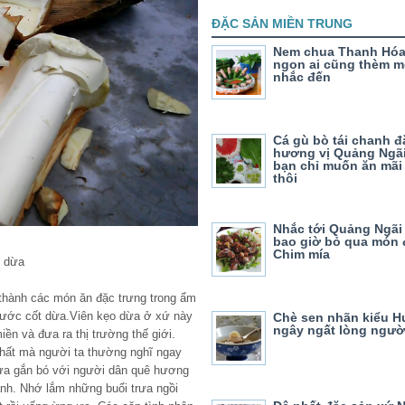
ĐẶC SẢN MIỀN TRUNG
Nem chua Thanh Hóa
ngon ai cũng thèm m
nhắc đến
Cá gù bò tái chanh đ
hương vị Quảng Ngãi
bạn chỉ muốn ăn mãi
thôi
Nhắc tới Quảng Ngãi
bao giờ bỏ qua món 
Chim mía
y dừa
 thành các món ăn đặc trưng trong ẩm
nước cốt dừa.Viên kẹo dừa ở xứ này
Chè sen nhãn kiểu H
ngây ngất lòng ngườ
ền và đưa ra thị trường thế giới.
hất mà người ta thường nghĩ ngay
dừa gắn bó với người dân quê hương
ành. Nhớ lắm những buổi trưa ngồi