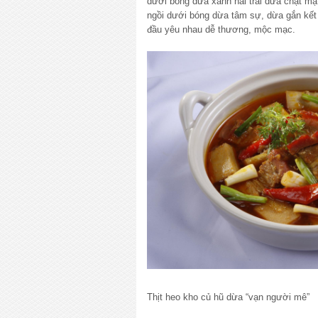
dưới bóng dừa xanh hái trái dừa chặt mặ
ngồi dưới bóng dừa tâm sự, dừa gắn kết 
đầu yêu nhau dễ thương, mộc mạc.
Thịt heo kho củ hũ dừa “vạn người mê”