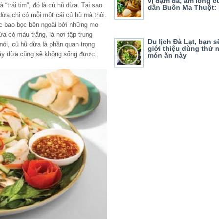
vị đậm đà, ấm lòng c
trái tim”, đó là củ hũ dừa. Tại sao
dân Buôn Ma Thuột:
dừa chỉ có mỗi một cái củ hũ mà thôi.
c bao bọc bên ngoài bởi những mo
a có màu trắng, là nơi tập trung
Du lịch Đà Lạt, bạn 
nói, củ hũ dừa là phần quan trọng
giới thiệu dùng thử
 cây dừa cũng sẽ không sống được.
món ăn này