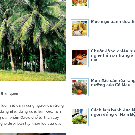
Mộc mạc bánh dừa B
Chuột đồng chiên n
nghe thì sợ nhưng ăn 
mê
Món đặc sản rùa ran
dưỡng của Cà Mau
 thân quen
a luôn sát cánh cùng người dân trong
Cách làm bánh đúc l
 dựng nhà, dựng cửa, làm kèo, làm
ngon đúng vị Nam B
g sản phẩm được chế từ thân cây
nghệ dưới bàn tay khéo léo của các