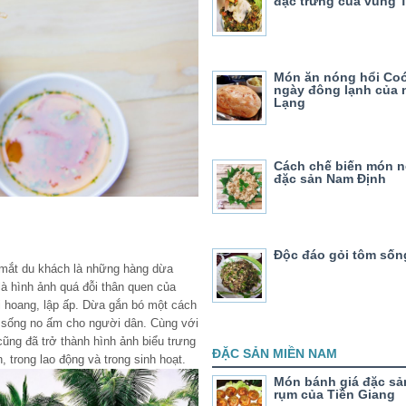
đặc trưng của vùng 
Món ăn nóng hổi Co
ngày đông lạnh của 
Lạng
Cách chế biến món 
đặc sản Nam Định
Độc đáo gỏi tôm sốn
 mắt du khách là những hàng dừa
là hình ảnh quá đỗi thân quen của
 hoang, lập ấp. Dừa gắn bó một cách
c sống no ấm cho người dân. Cùng với
ũng đã trở thành hình ảnh biểu trưng
ĐẶC SẢN MIỀN NAM
 trong lao động và trong sinh hoạt.
Món bánh giá đặc sả
rụm của Tiền Giang