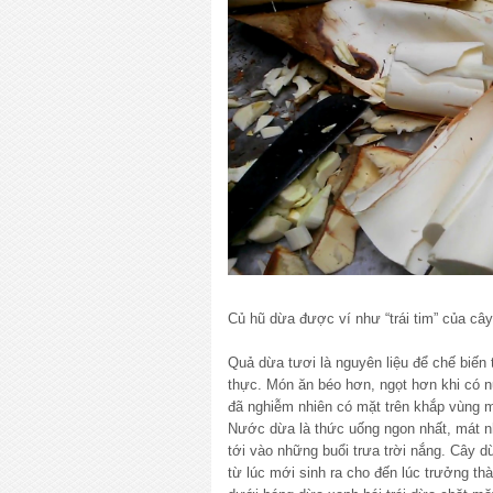
Củ hũ dừa được ví như “trái tim” của câ
Quả dừa tươi là nguyên liệu để chế biến
thực. Món ăn béo hơn, ngọt hơn khi có 
đã nghiễm nhiên có mặt trên khắp vùng mi
Nước dừa là thức uống ngon nhất, mát n
tới vào những buổi trưa trời nắng. Cây 
từ lúc mới sinh ra cho đến lúc trưởng th