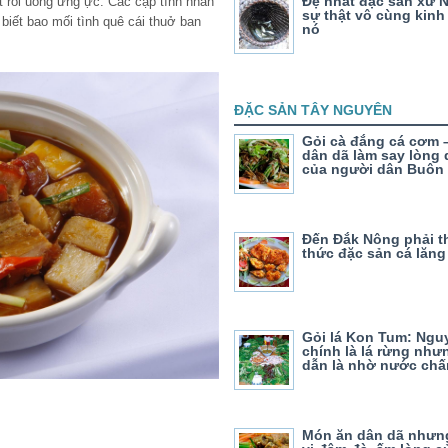
Đệ nhất đặc sản xứ 
t rồi uống ừng ực. Các cặp tình nhân
sự thật vô cùng kinh 
biết bao mối tình quê cái thuở ban
nó
ĐẶC SẢN TÂY NGUYÊN
Gỏi cà đắng cá cơm 
dân dã làm say lòng
của người dân Buôn
Đến Đắk Nông phải 
thức đặc sản cá lăn
Gỏi lá Kon Tum: Nguy
chính là lá rừng như
dẫn là nhờ nước ch
Món ăn dân dã như