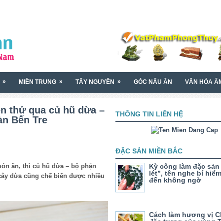
»
»
»
MIỀN TRUNG
TÂY NGUYÊN
GÓC NẤU ĂN
VĂN HÓA Ẩ
n thử qua củ hũ dừa –
THÔNG TIN LIÊN HỆ
gàn Bến Tre
ĐẶC SẢN MIỀN BẮC
món ăn, thì củ hũ dừa – bộ phận
Kỳ công làm đặc sản
lét”, tên nghe bí hiể
” cây dừa cũng chế biến được nhiều
đến không ngờ
Cách làm hương vị 