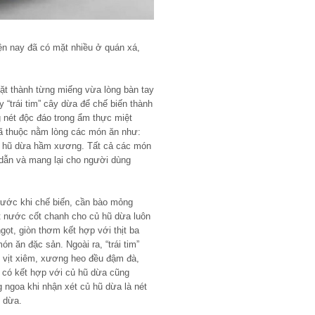
ện nay đã có mặt nhiều ở quán xá,
hặt thành từng miếng vừa lòng bàn tay
 “trái tim” cây dừa để chế biến thành
nét độc đáo trong ẩm thực miệt
 thuộc nằm lòng các món ăn như:
củ hũ dừa hầm xương. Tất cả các món
 dẫn và mang lại cho người dùng
trước khi chế biến, cần bào mỏng
t nước cốt chanh cho củ hũ dừa luôn
gọt, giòn thơm kết hợp với thịt ba
ón ăn đặc sản. Ngoài ra, “trái tim”
t vịt xiêm, xương heo đều đậm đà,
 có kết hợp với củ hũ dừa cũng
g ngoa khi nhận xét củ hũ dừa là nét
ứ dừa.