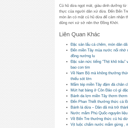
Củ hũ dừa ngọt mát, giàu dinh dưỡng từ
thực của người dân xứ dừa. Đến Bến Tr
món ăn có mặt củ hũ dừa để cảm nhận thế 
dũng nơi xứ sở nên thơ Đồng Khởi.
Liên Quan Khác
Đặc sản lẩu cá chẽm, món dân dã
Đến miền Tây mùa nước nổi nhớ 
đồng nướng lu
Đặc sản nức tiếng “Thịt khô trâu”
bao con tim
Về Nam Bộ mà không thưởng thức 
thiếu sót lớn
Mắm tép miền Tây đậm đà chân chấ
Mứt hạt bàng ở Côn Đảo có gì đặc
Bánh da lợn miền Tây thơm thơm b
Đến Phan Thiết thưởng thức cá l
Bánh lá dừa – Dân dã mà trở thàn
Nước mắm Phú Quốc-nguyên liệu kh
Về Bến Tre thưởng thức củ hủ dừa
Vịt luộc chấm nước mắm gừng , 