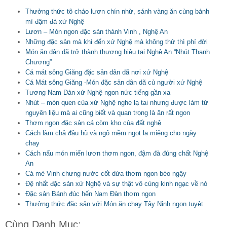
Thưởng thức tô cháo lươn chín nhừ, sánh vàng ăn cùng bánh
mì đậm đà xứ Nghệ
Lươn – Món ngon đặc sản thành Vinh , Nghệ An
Những đặc sản mà khi đến xứ Nghệ mà không thử thì phí đời
Món ăn dân dã trở thành thương hiệu tại Nghệ An “Nhút Thanh
Chương”
Cá mát sông Giăng đặc sản dân dã nơi xứ Nghệ
Cá Mát sông Giăng -Món đặc sản dân dã củ người xứ Nghệ
Tương Nam Đàn xứ Nghệ ngon nức tiếng gần xa
Nhút – món quen của xứ Nghệ nghe lạ tai nhưng được làm từ
nguyên liệu mà ai cũng biết và quan trọng là ăn rất ngon
Thơm ngon đặc sản cá còm kho của đất nghệ
Cách làm chả đậu hũ và ngô mềm ngọt lạ miệng cho ngày
chay
Cách nấu món miến lươn thơm ngon, đậm đà đúng chất Nghệ
An
Cá mè Vinh chưng nước cốt dừa thơm ngon béo ngậy
Đệ nhất đặc sản xứ Nghệ và sự thật vô cùng kinh ngạc về nó
Đặc sản Bánh đúc hến Nam Đàn thơm ngon
Thưởng thức đặc sản với Món ăn chay Tây Ninh ngon tuyệt
Cùng Danh Mục: