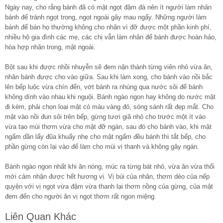
Ngày nay, cho rằng bánh đã có mật ngọt đậm đà nên ít người làm nhân
bánh để tránh ngọt trong, ngọt ngoài gây mau ngấy. Những người làm
bánh để bán họ thường không cho nhân vì đỡ được một phần kinh phí,
nhiều hộ gia đình các mẹ, các chị vẫn làm nhân để bánh được hoàn hảo,
hòa hợp nhân trong, mật ngoài.
Bột sau khi được nhồi nhuyễn sẽ đem nặn thành từng viên nhỏ vừa ăn,
nhân bánh được cho vào giữa. Sau khi làm xong, cho bánh vào nồi bắc
lên bếp luộc vừa chín đến, vớt bánh ra nhúng qua nước sôi để bánh
không dính vào nhau khi nguội. Bánh ngào ngon hay không do nước mật
đi kèm, phải chọn loại mật có màu vàng đỏ, sóng sánh rất đẹp mắt. Cho
mật vào nồi đun sôi trên bếp, gừng tươi giã nhỏ cho trước một ít vào
vừa tạo mùi thơm vừa cho mật đỡ ngán, sau đó cho bánh vào, khi mật
ngấm dần lấy đũa khuấy nhẹ cho mật ngấm đều bánh thì tắt bếp, cho
phần gừng còn lại vào để làm cho mùi vị thanh và không gây ngán.
Bánh ngào ngon nhất khi ăn nóng, múc ra từng bát nhỏ, vừa ăn vừa thổi
mới cảm nhận được hết hương vị. Vị bùi của nhân, thơm dẻo của nếp
quyện với vị ngọt vừa đậm vừa thanh lại thơm nồng của gừng, của mật
đem đến cho người ăn vị ngọt thơm rất ngon miệng.
Liên Quan Khác