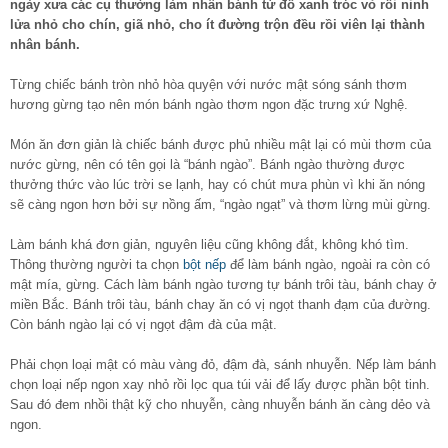
ngày xưa các cụ thường làm nhân bánh từ đỗ xanh tróc vỏ rồi ninh
lửa nhỏ cho chín, giã nhỏ, cho ít đường trộn đều rồi viên lại thành
nhân bánh.
Từng chiếc bánh tròn nhỏ hòa quyện với nước mật sóng sánh thơm
hương gừng tạo nên món bánh ngào thơm ngon đặc trưng xứ Nghệ.
Món ăn đơn giản là chiếc bánh được phủ nhiều mật lại có mùi thơm của
nước gừng, nên có tên gọi là “bánh ngào”. Bánh ngào thường được
thưởng thức vào lúc trời se lạnh, hay có chút mưa phùn vì khi ăn nóng
sẽ càng ngon hơn bởi sự nồng ấm, “ngào ngạt” và thơm lừng mùi gừng.
Làm bánh khá đơn giản, nguyên liệu cũng không đắt, không khó tìm.
Thông thường người ta chọn
bột nếp
để làm bánh ngào, ngoài ra còn có
mật mía, gừng. Cách làm bánh ngào tương tự bánh trôi tàu, bánh chay ở
miền Bắc. Bánh trôi tàu, bánh chay ăn có vị ngọt thanh đạm của đường.
Còn bánh ngào lại có vị ngọt đậm đà của mật.
Phải chọn loại mật có màu vàng đỏ, đậm đà, sánh nhuyễn. Nếp làm bánh
chọn loại nếp ngon xay nhỏ rồi lọc qua túi vải để lấy được phần bột tinh.
Sau đó đem nhồi thật kỹ cho nhuyễn, càng nhuyễn bánh ăn càng dẻo và
ngon.