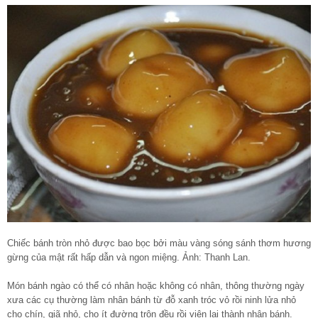
Chiếc bánh tròn nhỏ được bao bọc bởi màu vàng sóng sánh thơm hương
gừng của mật rất hấp dẫn và ngon miệng. Ảnh: Thanh Lan.
Món bánh ngào có thể có nhân hoặc không có nhân, thông thường ngày
xưa các cụ thường làm nhân bánh từ đỗ xanh tróc vỏ rồi ninh lửa nhỏ
cho chín, giã nhỏ, cho ít đường trộn đều rồi viên lại thành nhân bánh.