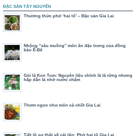
ĐẶC SẢN TÂY NGUYÊN
Thưởng thức phở ‘hai tô’ – Đặc sản Gia Lai
Nhộng “sâu muồng” món ăn đặc trưng của đồng
bào Ê-Đê
Gỏi lá Kon Tum: Nguyên liệu chính là lá rừng nhưng
hấp dẫn là nhờ nước chấm
Thơm ngon như món cá chốt Gia Lai
Tiết lộ sự thật về cái tên: Phở hai tô Gia Lai