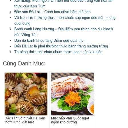
Xôi măng: Món ngon làm nên nét độc đáo trong văn hóa ẩm
thực của Kon Tum
Đặc sản Đà Lạt – Canh hoa atiso hầm giò heo
Về Bến Tre thưởng thức món chuối sáp ngon dẻo đến miếng
cuối cùng
Bánh canh Long Hương – Địa điểm yêu thích cho du khách
đến Vũng Tàu
Dân dã bánh khúc làng Diềm quê quan họ
Đến Đà Lạt là phải thưởng thức bánh tráng nướng trứng
Thưởng thức bát cháo nhum thơm ngon của xứ biển
Cùng Danh Mục:
Đặc sản Sò huyết Hà Tiên
Mực hấp Phú Quốc ngọt
thơm lừng, đặt biệt
ngon khó cưỡng