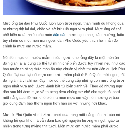
Mực ống tại đảo Phú Quốc luôn luôn tươi ngon, thân mình dù không quá
to nhưng thịt lại dai, chắc và sở hữu độ ngọt vừa phải. Mực ống có thể
chế biến ra rất nhiều các món
đặc sản
thơm ngon như, xào, nướng, luộc
tuy nhiên có một món mà người dân Phú Quốc yêu thích hơn hẳn đó
chính là mực om nước mắm.
Nói đến mực om nước mắm nhiều người cho rằng đây là một món ăn
đơn giản, ai ai cũng có thể tự mình chế biến được tuy nhiên nếu như các
bạn muốn thưởng thức món ăn này chuẩn vị nhất thì nên đến du lịch Phú
Quốc. Tại sao lại nói mực om nước mắm phải ở Phú Quốc mới ngon, rất
đơn giản là vì chỉ nơi đây mới có thể cung cấp những con mực ống tươi
ngon nhất vừa mới được đánh bắt từ biển xanh về. Theo đó những ngư
dân sau khi đem mực về thường đem chúng sơ chế cho sạch rồi phơi
một nắng sau đó mới chế biến ra món mực om vậy nên hương vị bao
giờ cũng đảm bảo thơm ngon hơn hẳn so với những nơi khác.
Mực ở Phú Quốc vì chỉ được phơi qua trong một nắng nên thịt của nó
không hề quá khô mà vẫn đảm bảo giữ nguyên hương vị ngọt ngào tự
nhiên trong từng miếng thịt tươi. Món mực om nước mắm phải được