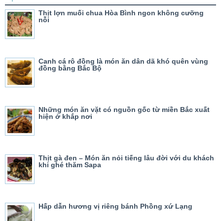
Thịt lợn muối chua Hòa Bình ngon không cưỡng
nỗi
Canh cá rô đồng là món ăn dân dã khó quên vùng
đồng bằng Bắc Bộ
Những món ăn vặt có nguồn gốc từ miền Bắc xuất
hiện ở khắp nơi
Thịt gà đen – Món ăn nỏi tiếng lâu đời với du khách
khi ghé thăm Sapa
Hấp dẫn hương vị riêng bánh Phồng xứ Lạng