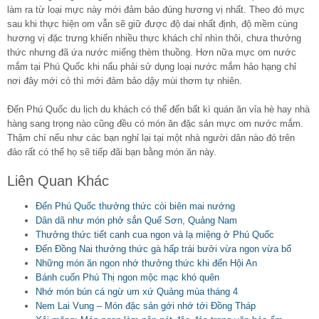
làm ra từ loại mực này mới đảm bảo đúng hương vị nhất. Theo đó mực
sau khi thực hiện om vẫn sẽ giữ được độ dai nhất định, độ mềm cùng
hương vị đặc trưng khiến nhiều thực khách chỉ nhìn thôi, chưa thưởng
thức nhưng đã ứa nước miếng thèm thuồng. Hơn nữa mực om nước
mắm tại Phú Quốc khi nấu phải sử dụng loại nước mắm hảo hạng chỉ
nơi đây mới có thì mới đảm bảo dậy mùi thơm tự nhiên.
Đến Phú Quốc du lịch du khách có thể đến bất kì quán ăn vỉa hè hay nhà
hàng sang trọng nào cũng đều có món ăn đặc sản mực om nước mắm.
Thậm chí nếu như các bạn nghỉ lại tại một nhà người dân nào đó trên
đảo rất có thể họ sẽ tiếp đãi bạn bằng món ăn này.
Liên Quan Khác
Đến Phú Quốc thưởng thức còi biên mai nướng
Dân dã như món phở sắn Quế Sơn, Quảng Nam
Thưởng thức tiết canh cua ngon và lạ miệng ở Phú Quốc
Đến Đồng Nai thưởng thức gà hấp trái bưởi vừa ngon vừa bổ
Những món ăn ngon nhớ thưởng thức khi đến Hội An
Bánh cuốn Phú Thị ngon mộc mạc khó quên
Nhớ món bún cá ngừ um xứ Quảng mùa tháng 4
Nem Lai Vung – Món đặc sản gới nhớ tới Đồng Tháp