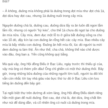
thôi?
– À không, đuông mía không phải là đuông trong đọt mía như đọt chà 1à,
đọt dừa hay đọt cau, nhưng 1à đuông nuôi trong cây mía.
Nguyên đuông chà là, đuông cau, đuông dừa lấy ra ăn luôn đã ngon lắm
lắm rồi; nhưng có người “kỳ kèo”, cho thế 1à chưa đủ ngọt lại cho đuông
ăn mía nữa. Cây mía, đem đục một lỗ to ở giữa bắt đuông sống ra cho
vào 1ỗ đó, đậy kín lại con đuông ăn rỗng hết các cây mía. Bao nhiêu cây
mía là bấy nhiêu con đuông. Đuông ăn hết mía rồi, lúc đó người ta mới
đem đuông ra làm thịt. Ăn như thế, cha chà, không thể nào chê được
vào đâu, ông bạn ạ. Yến cũng không quý bằng.
Mà quả vậy, ông Hội đồng Điếu ở Bạc Liêu, ngày trước thì thiếu gì của,
vậy mà ông có thèm yến đâu! Ông chỉ ghiền có một thứ đuông thôi. Bây
giờ, trong những bữa đuông của những ngưỡi lớn tuổi, người ta đôi khi
vẫn còn nhắc tởi tay nhà giàu vào bực thứ tư đó ở Bạc Liêu còn lưu
tiếng ăn đuông đến bây giờ.
Tại ngôi bíệt thự trên đường đi xóm làng, ông Hội đồng Điếu dành riêng
hẳn một gian để nuôi đuông. Đọt cau, đọt chà là, đọt dừa, ông chất lên
như núi để dùng dần, và cố nhiên ông có nuôi cả đuông trong mía.