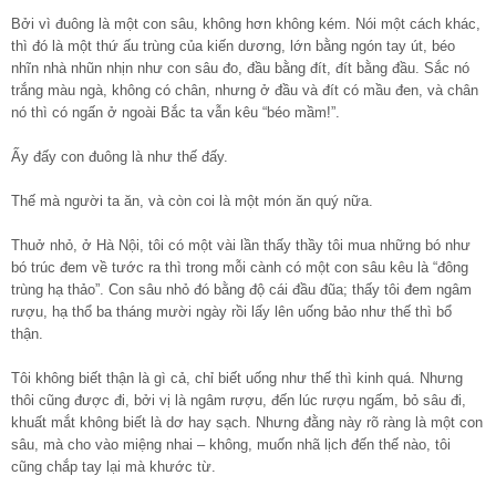
Bởi vì đuông là một con sâu, không hơn không kém. Nói một cách khác,
thì đó là một thứ ấu trùng của kiến dương, lớn bằng ngón tay út, béo
nhĩn nhà nhũn nhịn như con sâu đo, đầu bằng đít, đít bằng đầu. Sắc nó
trắng màu ngà, không có chân, nhưng ở đầu và đít có mầu đen, và chân
nó thì có ngấn ở ngoài Bắc ta vẫn kêu “béo mầm!”.
Ấy đấy con đuông là như thế đấy.
Thế mà người ta ăn, và còn coi là một món ăn quý nữa.
Thuở nhỏ, ở Hà Nội, tôi có một vài lần thấy thầy tôi mua những bó như
bó trúc đem về tước ra thì trong mỗi cành có một con sâu kêu là “đông
trùng hạ thảo”. Con sâu nhỏ đó bằng độ cái đầu đũa; thấy tôi đem ngâm
rượu, hạ thổ ba tháng mười ngày rồi lấy lên uống bảo như thế thì bổ
thận.
Tôi không biết thận là gì cả, chỉ biết uống như thế thì kinh quá. Nhưng
thôi cũng được đi, bởi vị là ngâm rượu, đến lúc rượu ngấm, bỏ sâu đi,
khuất mắt không biết là dơ hay sạch. Nhưng đằng này rõ ràng là một con
sâu, mà cho vào miệng nhai – không, muốn nhã lịch đến thế nào, tôi
cũng chắp tay lại mà khước từ.