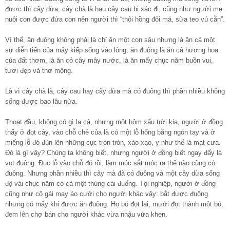
được thì cây dừa, cây chà là hau cây cau bị xác đi, cũng như người mẹ
nuôi con được đứa con nên người thì “thôi hồng đôi má, sữa teo vú cằn”.
Vì thế, ăn đuông không phải là chỉ ăn một con sâu nhưng là ăn cả một
sự diễn tiến của mấy kiếp sống vào lòng, ăn đuông là ăn cả hương hoa
của đất thơm, là ăn cỏ cây mây nước, là ăn mấy chục năm buồn vui,
tươi đẹp và thơ mộng.
Là vì cây chà là, cây cau hay cây dừa mà có đuông thì phần nhiều không
sống được bao lâu nữa.
Thoạt đầu, không có gì lạ cả, nhưng một hôm xấu trời kia, người ở đồng
thấy ở đọt cây, vào chỗ chẻ của là có một lỗ hổng bằng ngón tay và ở
miếng lỗ đó đùn lên những cục tròn tròn, xào xạo, y như thể là mạt cưa.
Đó là gì vậy? Chúng ta không biết, nhưng người ở đồng biết ngay đấy là
vọt đuông. Đục lỗ vào chỗ đó rồi, làm móc sắt móc ra thế nào cũng có
đuông. Nhưng phần nhiều thì cây mà đã có đuông và một cây dừa sống
độ vài chục năm có cả một thúng cái đuống. Tội nghiệp, người ở đồng
cũng như cô gái may áo cưới cho người khác vậy: bắt được đuông
nhưng có mấy khi được ăn đuông. Họ bó đọt lại, mười đọt thành một bó,
đem lên chợ bán cho người khác vừa nhậu vừa khen.