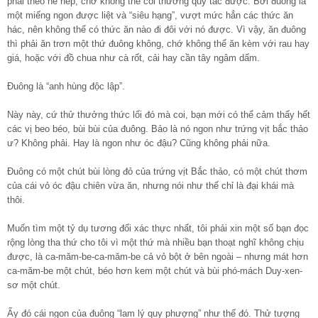
phải theo nề nếp, chớ không thể coi thường quy tắc được. Bởi đuông là
một miếng ngon được liệt và “siêu hạng”, vượt mức hẳn các thức ăn
hác, nên không thể có thức ăn nào đi đôi với nó được. Vì vậy, ăn đuông
thì phải ăn trơn một thứ đuông không, chớ không thể ăn kèm với rau hay
giá, hoặc với đồ chua như cà rốt, cải hay cần tây ngâm dấm.
Đuông là “anh hùng độc lập”.
Này này, cứ thử thưởng thức lối đó mà coi, bạn mới có thể cảm thấy hết
các vị beo béo, bùi bùi của đuông. Bảo là nó ngon như trứng vịt bắc thảo
ư? Không phải. Hay là ngon như óc đậu? Cũng không phải nữa.
Đuông có một chút bùi lòng đỏ của trứng vịt Bắc thảo, có một chút thơm
của cái vỏ óc đậu chiên vừa ăn, nhưng nói như thế chỉ là đại khái mà
thôi.
Muốn tìm một tỷ dụ tương đối xác thực nhất, tôi phải xin một số bạn đọc
rộng lòng tha thứ cho tôi vì một thứ mà nhiều bạn thoạt nghĩ không chịu
được, là ca-măm-be-ca-măm-be cả vỏ bột ở bên ngoài – nhưng mát hơn
ca-măm-be một chút, béo hơn kem một chút và bùi phó-mách Duy-xen-
sơ một chút.
Ấy đó cái ngon của đuông “lam lý quy phượng” như thế đó. Thử tượng