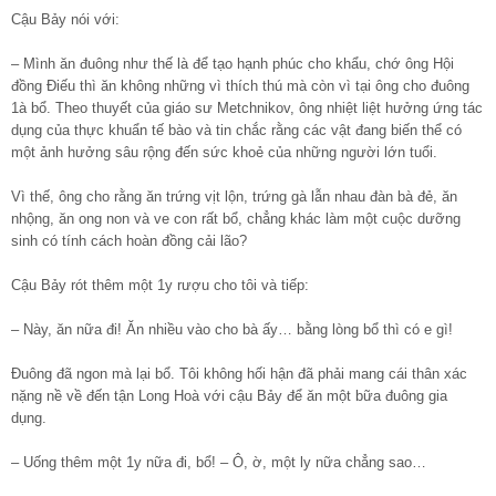
Cậu Bảy nói với:
– Mình ăn đuông như thế là để tạo hạnh phúc cho khẩu, chớ ông Hội
đồng Điếu thì ăn không những vì thích thú mà còn vì tại ông cho đuông
1à bổ. Theo thuyết của giáo sư Metchnikov, ông nhiệt liệt hưởng ứng tác
dụng của thực khuẩn tế bào và tin chắc rằng các vật đang biến thể có
một ảnh hưởng sâu rộng đến sức khoẻ của những người lớn tuổi.
Vì thế, ông cho rằng ăn trứng vịt lộn, trứng gà lẫn nhau đàn bà đẻ, ăn
nhộng, ăn ong non và ve con rất bổ, chẳng khác làm một cuộc dưỡng
sinh có tính cách hoàn đồng cải lão?
Cậu Bảy rót thêm một 1y rượu cho tôi và tiếp:
– Này, ăn nữa đi! Ăn nhiều vào cho bà ấy… bằng lòng bổ thì có e gì!
Đuông đã ngon mà lại bổ. Tôi không hối hận đã phải mang cái thân xác
nặng nề về đến tận Long Hoà với cậu Bảy để ăn một bữa đuông gia
dụng.
– Uống thêm một 1y nữa đi, bổ! – Ô, ờ, một ly nữa chẳng sao…