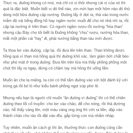
Thực ra, đuông khong có mùi, mà chỉ có vị thôi nhưng cái vị của nó thì
quả là đặc biệt. Muốn biết vị đó thế nào, xin mời bạn một hôm nào đó thử
dùng một bữa đuông cập nướng. Đuông lấy ở đọt ra, thả vào trong nước
mắm độ vài tiếng đồng hồ hay ngâm nước muối để cho nó nhả rớt ra, rồi
cập lại nướng ở trên than. Có người ngâm rượu rồi nướng “hỏa than”
nhưng cậu Bảy cho tôi biết là Đuông không “chịu” rượu, nướng hỏa than,
mất một phần cái “hay” đi, phải nướng bằng than tàu mới được.
Ta thoa bơ vào đuông, cập lại, rồi đưa lên trên than. Than không được
hồng quá vì than mà hồng quá thì đuông khô xác, làm giảm bớt chất béo
như phó mát ở trong đuông. Đưa lên trên lửa mà thấy phồng phồng một
chút thì lấy ra ngay, đừng có chậm tay mà hỏng thì uổng lắm.
Muốn ăn cho lạ miệng, ta còn có thể tẩm đuông vào với bột đánh kỹ với
trứng gà rồi bỏ lò như kiểu bánh phồng ngọt súp phơ lê.
Nhưng nếu bạn là người chỉ muốn “ăn đuông vì đuông” thì có thể chiên
đuông theo lối cổ truyền: cho bơ vào chảo, để cho nóng, rồi thả đường
vào, hễ thấy vàng lên, một màu vàng ong óng thì vớt ra liền, đập vào
thành chảo cho ráo rồi đặt vào đĩa, gắp từng con mà nhấm nháp.
Tuy nhiên, muốn ăn cách gì thì ăn, thưởng thức con đuông cũng cần