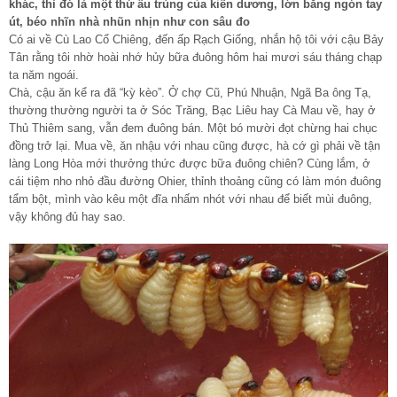
khác, thì đó là một thứ ấu trùng của kiến dương, lớn bằng ngón tay
út, béo nhĩn nhà nhũn nhịn như con sâu đo
Có ai về Cù Lao Cổ Chiêng, đến ấp Rạch Giống, nhắn hộ tôi với cậu Bảy
Tân rằng tôi nhờ hoài nhớ hủy bữa đuông hôm hai mươi sáu tháng chạp
ta năm ngoái.
Chà, cậu ăn kể ra đã “kỳ kèo”. Ở chợ Cũ, Phú Nhuận, Ngã Ba ông Tạ,
thường thường người ta ở Sóc Trăng, Bạc Liêu hay Cà Mau về, hay ở
Thủ Thiêm sang, vẫn đem đuông bán. Một bó mười đọt chừng hai chục
đồng trở lại. Mua về, ăn nhậu với nhau cũng được, hà cớ gì phải về tận
làng Long Hòa mới thưởng thức được bữa đuông chiên? Cùng lắm, ở
cái tiệm nho nhỏ đầu đường Ohier, thỉnh thoảng cũng có làm món đuông
tẩm bột, mình vào kêu một đĩa nhấm nhót với nhau để biết mùi đuông,
vậy không đủ hay sao.