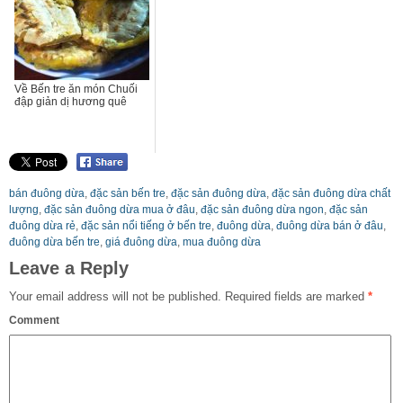
Về Bến tre ăn món Chuối
đập giản dị hương quê
bán đuông dừa
,
đặc sản bến tre
,
đặc sản đuông dừa
,
đặc sản đuông dừa chất
lượng
,
đặc sản đuông dừa mua ở đâu
,
đặc sản đuông dừa ngon
,
đặc sản
đuông dừa rẻ
,
đặc sản nổi tiếng ở bến tre
,
đuông dừa
,
đuông dừa bán ở đâu
,
đuông dừa bến tre
,
giá đuông dừa
,
mua đuông dừa
Leave a Reply
Your email address will not be published.
Required fields are marked
*
Comment