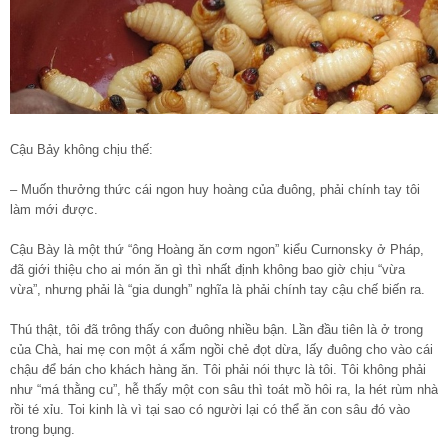
Cậu Bảy không chịu thế:
– Muốn thưởng thức cái ngon huy hoàng của đuông, phải chính tay tôi
làm mới được.
Cậu Bày là một thứ “ông Hoàng ăn cơm ngon” kiểu Curnonsky ở Pháp,
đã giới thiệu cho ai món ăn gì thì nhất định không bao giờ chịu “vừa
vừa”, nhưng phải là “gia dungh” nghĩa là phải chính tay cậu chế biến ra.
Thú thật, tôi đã trông thấy con đuông nhiều bận. Lần đầu tiên là ở trong
của Chà, hai mẹ con một á xẩm ngồi chẻ đọt dừa, lấy đuông cho vào cái
chậu để bán cho khách hàng ăn. Tôi phải nói thực là tôi. Tôi không phải
như “má thằng cu”, hễ thấy một con sâu thì toát mồ hôi ra, la hét rùm nhà
rồi té xỉu. Toi kinh là vì tại sao có người lại có thể ăn con sâu đó vào
trong bụng.