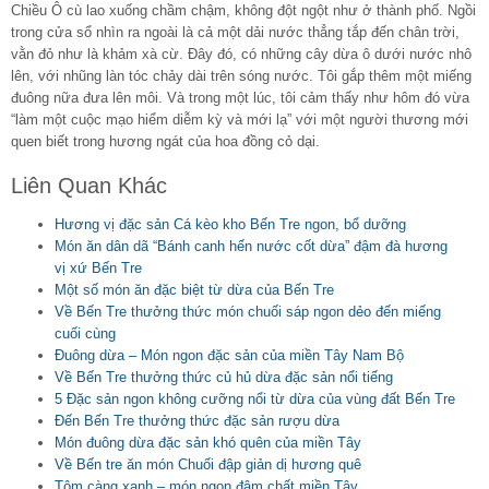
Chiều Ô cù lao xuống chầm chậm, không đột ngột như ở thành phố. Ngồi
trong cửa sổ nhìn ra ngoài là cả một dải nước thẳng tắp đến chân trời,
vằn đỏ như là khảm xà cừ. Đây đó, có những cây dừa ô dưới nước nhô
lên, với nhũng làn tóc chảy dài trên sóng nước. Tôi gắp thêm một miếng
đuông nữa đưa lên môi. Và trong một lúc, tôi cảm thấy như hôm đó vừa
“làm một cuộc mạo hiểm diễm kỳ và mới lạ” với một người thương mới
quen biết trong hương ngát của hoa đồng cỏ dại.
Liên Quan Khác
Hương vị đặc sản Cá kèo kho Bến Tre ngon, bổ dưỡng
Món ăn dân dã “Bánh canh hến nước cốt dừa” đậm đà hương
vị xứ Bến Tre
Một số món ăn đặc biệt từ dừa của Bến Tre
Về Bến Tre thưởng thức món chuối sáp ngon dẻo đến miếng
cuối cùng
Đuông dừa – Món ngon đặc sản của miền Tây Nam Bộ
Về Bến Tre thưởng thức củ hủ dừa đặc sản nổi tiếng
5 Đặc sản ngon không cưỡng nổi từ dừa của vùng đất Bến Tre
Đến Bến Tre thưởng thức đặc sản rượu dừa
Món đuông dừa đặc sản khó quên của miền Tây
Về Bến tre ăn món Chuối đập giản dị hương quê
Tôm càng xanh – món ngon đậm chất miền Tây