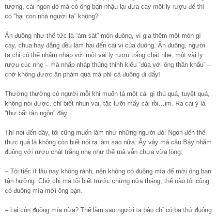
tượng, cái ngon đó mà có ông bạn nhậu lại đưa cay một ly rượu đế thì
có “hại con nhà người ta” không?
Ăn đuông như thế tức là “ám sát” món đuông, vì gia thêm một món gì
cay, chua hay đắng đều làm hại đến cái vị của đuông. Ăn đuông, người
ta chỉ có thể nhấm nháp với một vài ly rượu trắng chát nhẹ, một vài ly
rượu cúc nhẹ – mà nhấp nháp thủng thỉnh kiểu “đùa với ông thần khẩu” –
chớ không được ăn phàm quá mà phí cả đuông đi đấy!
Thường thường có người mỗi khi muốn tả một cái gì thú quá, tuyệt quá,
không nói được, chỉ biết nhún vai, tặc lưỡi mấy cái rồi…im. Ra cái ý là
“thư bất tận ngôn” đây…
Thì nói đến dây, tôi cũng muốn làm như những người đó: Ngon đến thế
thực quả là không còn biết nói ra làm sao nữa. Ấy vậy mà cậu Bảy nhắm
đuông với rượu chát trắng nhẹ như thế mà vẫn chưa vừa lòng:
– Tôi tiếc ít lâu nay không rảnh, nên không có đuông mía để mời ông bạn
tận hưởng. Chớ chi mà tôi biết trước chừng nửa tháng, thế nào tôi cũng
có đuông mía mời ông bạn.
– Lại còn đuông mía nữa? Thế làm sao người ta bảo chỉ có ba thứ đuông