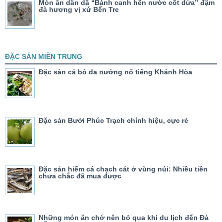
Món ăn dân dã “Bánh canh hến nước cốt dừa” đậm
đà hương vị xứ Bến Tre
ĐẶC SẢN MIỀN TRUNG
Đặc sản cá bò da nướng nổ tiếng Khánh Hòa
Đặc sản Bưởi Phúc Trạch chính hiệu, cực rẻ
Đặc sản hiếm cá chạch cát ở vùng núi: Nhiều tiền
chưa chắc đã mua được
Những món ăn chớ nên bỏ qua khi du lịch đến Đà