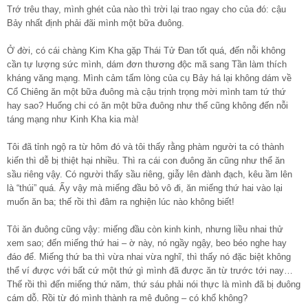
Trớ trêu thay, mình ghét của nào thì trời lại trao ngay cho của đó: cậu
Bảy nhất định phải đãi mình một bữa đuông.
Ở đời, có cái chàng Kim Kha gặp Thái Tử Đan tốt quá, đến nỗi không
cần tự lượng sức mình, dám đơn thương độc mã sang Tần làm thích
kháng văng mạng. Mình cảm tấm lòng của cụ Bảy há lại không dám về
Cổ Chiêng ăn một bữa đuông mà cậu trịnh trọng mời mình tam tứ thứ
hay sao? Huống chi có ăn một bữa đuông như thế cũng không đến nỗi
táng mạng như Kinh Kha kia mà!
Tôi đã tỉnh ngộ ra từ hôm đó và tôi thấy rằng phàm người ta có thành
kiến thì dễ bị thiệt hại nhiều. Thì ra cái con đuông ăn cũng như thể ăn
sầu riêng vậy. Có người thấy sầu riêng, giẫy lên đành đạch, kêu ầm lên
là “thúi” quá. Ấy vậy mà miếng đầu bỏ vô đi, ăn miếng thứ hai vào lại
muốn ăn ba; thế rồi thì đâm ra nghiện lúc nào không biết!
Tôi ăn đuông cũng vậy: miếng đầu còn kinh kinh, nhưng liều nhai thử
xem sao; đến miếng thứ hai – ờ này, nó ngầy ngậy, beo béo nghe hay
đáo để. Miếng thứ ba thì vừa nhai vừa nghĩ, thì thấy nó đặc biệt không
thể ví được với bất cứ một thứ gì mình đã được ăn từ trước tới nay…
Thế rồi thì đến miếng thứ năm, thứ sáu phải nói thực là mình đã bị đuông
cám dỗ. Rồi từ đó mình thành ra mê đuông – có khổ không?