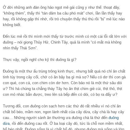
Ở đời những anh đàn ông hảo ngọt mê gái cũng y như thế: thoạt đây,
“không thèm”, thấy thì “tán dăm ba câu phó mát” chơi, lần lần thấy hay
hay, rồi không gặp thì nhớ, rồi trò chuyện thấy thú thú rồi “bị” mê lúc nào
không biết.
Đến lúc mê rồi thì mình mới thấy từ trước mình có một cái lỗi rất lớn với
đuông – nói giọng Thủy Hử, Chinh Tây, quả là mình “có mắt mà không
nhìn thấy Thái Sơn”.
Thực vậy, ngồi nghĩ cho kỹ thì đuông là gì?
Đuông là một thư ấu trùng trông kinh thực, nhưng bất quá nó chỉ ăn chất
tinh túy trong cây cối, chớ có ăn bậy bạ gì mà sợ? Nếu có dơ thì con gà
con qué, con cá, con chim còn dơ hơn. Còn bảo nó là một thứ sâu dòi
ư? Thì há chúng ta chẳng tháy Tây họ ăn thịt chim giẻ cùi, thịt thỏ, thịt
con mỏ nhác bắn được, treo lên sà bếp đến có dòi, có bọ ra đấy ư?
Tương đối, con đuông còn sạch hơn các thứ đó rất nhiều vì nó chỉ ăn
chất bổ béo, mầm non, ngon lành nhất của cây dừa, cây chà là hay cây
cau… Những người sành ăn thường ưa đuông chà là thứ đến
đuông
dừa
, rồi đến đuông cau rốt. Ở ba loại cây đó, tức là chỗ non mềm nhất,
bổ béo nhất. Đuông sống là vì chất bổ đó, nhưng đuông mà sống và lớn