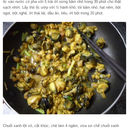
ốc vào nước có pha với 5 trái ớt sừng băm nhỏ trong 30 phút cho thật
sạch nhớt. Lấy thịt ốc ướp với ½ hành khô, tỏi băm nhỏ, hạt nêm, bột
ngọt, bột nghệ, ớt thái lát, dầu ăn, tiêu, ớt bột trong 20 phút.
Chuối xanh lột vỏ, cắt khúc, chẻ làm 4 ngâm, vừa sơ chế chuối xanh