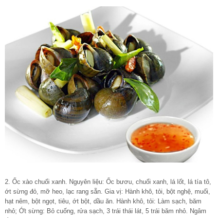
2. Ốc xào chuối xanh. Nguyên liệu: Ốc bươu, chuối xanh, lá lốt, lá tía tô,
ớt sừng đỏ, mỡ heo, lạc rang sẵn. Gia vị: Hành khô, tỏi, bột nghệ, muối,
hạt nêm, bột ngọt, tiêu, ớt bột, dầu ăn. Hành khô, tỏi: Làm sạch, băm
nhỏ; Ớt sừng: Bỏ cuống, rửa sạch, 3 trái thái lát, 5 trái băm nhỏ. Ngâm