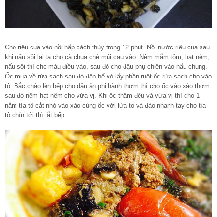
Cho riêu cua vào nồi hấp cách thủy trong 12 phút. Nồi nước riêu cua sau
khi nấu sôi lại ta cho cà chua chẻ múi cau vào. Nêm mắm tôm, hạt nêm,
nấu sôi thì cho màu điều vào, sau đó cho đậu phụ chiên vào nấu chung.
Ốc mua về rửa sạch sau đó đập bể vỏ lấy phần ruột ốc rửa sạch cho vào
tô. Bắc chảo lên bếp cho dầu ăn phi hành thơm thì cho ốc vào xào thơm
sau đó nêm hạt nêm cho vừa vị. Khi ốc thấm đều và vừa vị thì cho 1
nắm tía tô cắt nhỏ vào xào cùng ốc với lửa to và đảo nhanh tay cho tía
tô chín tới thì tắt bếp.