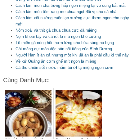
Cách làm món chả trứng hấp ngon miệng lại vô cùng bắt mắt
Cách làm món tôm rang me chua ngọt đổi vị cho cả nhà
Cách làm xôi nướng cuộn lạp xưởng cực thơm ngon cho ngày
mới
Nộm xoài và thịt gà chua chua cực đã miệng
Nộm khoai tây và cà rốt lạ mà ngon khó cưỡng
Tô miến gà nóng hổi thơm lừng cho bữa sáng no bụng
Gỏi măng cụt món đặc sản nổi tiếng của Bình Dương
Người Hàn ít ăn cá nhưng một khi đã ăn là phải cầu kì thế này
Về xứ Quảng ăn cơm ghế mít ngon lạ miệng
Cá thu chiên sốt nước mắm tỏi ớt lạ miệng ngon cơm
Cùng Danh Mục: