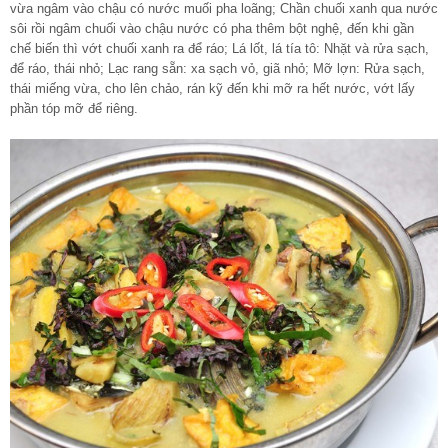
vừa ngâm vào chậu có nước muối pha loãng; Chần chuối xanh qua nước
sôi rồi ngâm chuối vào chậu nước có pha thêm bột nghệ, đến khi gần
chế biến thì vớt chuối xanh ra để ráo; Lá lốt, lá tía tô: Nhặt và rửa sạch,
để ráo, thái nhỏ; Lạc rang sẵn: xa sạch vỏ, giã nhỏ; Mỡ lợn: Rửa sạch,
thái miếng vừa, cho lên chảo, rán kỹ đến khi mỡ ra hết nước, vớt lấy
phần tóp mỡ để riêng.