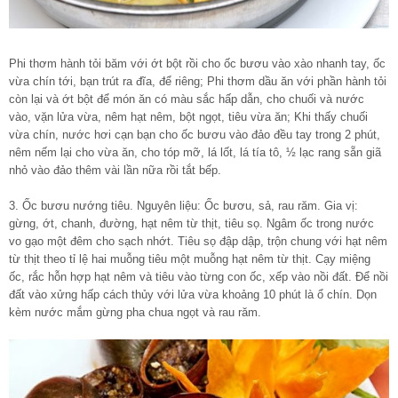
Phi thơm hành tỏi băm với ớt bột rồi cho ốc bươu vào xào nhanh tay, ốc
vừa chín tới, bạn trút ra đĩa, để riêng; Phi thơm dầu ăn với phần hành tỏi
còn lại và ớt bột để món ăn có màu sắc hấp dẫn, cho chuối và nước
vào, vặn lửa vừa, nêm hạt nêm, bột ngọt, tiêu vừa ăn; Khi thấy chuối
vừa chín, nước hơi cạn bạn cho ốc bươu vào đảo đều tay trong 2 phút,
nêm nếm lại cho vừa ăn, cho tóp mỡ, lá lốt, lá tía tô, ½ lạc rang sẵn giã
nhỏ vào đảo thêm vài lần nữa rồi tắt bếp.
3. Ốc bươu nướng tiêu. Nguyên liệu: Ốc bươu, sả, rau răm. Gia vị:
gừng, ớt, chanh, đường, hạt nêm từ thịt, tiêu sọ. Ngâm ốc trong nước
vo gạo một đêm cho sạch nhớt. Tiêu sọ đập dập, trộn chung với hạt nêm
từ thịt theo tỉ lệ hai muỗng tiêu một muỗng hạt nêm từ thịt. Cạy miệng
ốc, rắc hỗn hợp hạt nêm và tiêu vào từng con ốc, xếp vào nồi đất. Để nồi
đất vào xửng hấp cách thủy với lửa vừa khoảng 10 phút là ổ chín. Dọn
kèm nước mắm gừng pha chua ngọt và rau răm.