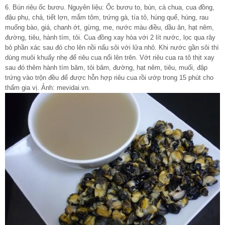
6. Bún riêu ốc bươu. Nguyên liệu: Ốc bươu to, bún, cà chua, cua đồng,
đậu phụ, chả, tiết lợn, mắm tôm, trứng gà, tía tô, húng quế, húng, rau
muống bào, giá, chanh ớt, gừng, me, nước màu điều, dầu ăn, hạt nêm,
đường, tiêu, hành tím, tỏi. Cua đồng xay hòa với 2 lít nước, lọc qua rây
bỏ phần xác sau đó cho lên nồi nấu sôi với lửa nhỏ. Khi nước gần sôi thì
dùng muôi khuấy nhẹ để riêu cua nổi lên trên. Vớt riêu cua ra tô thịt xay
sau đó thêm hành tím băm, tỏi băm, đường, hạt nêm, tiêu, muối, đập
trứng vào trộn đều để được hỗn hợp riêu cua rồi ướp trong 15 phút cho
thấm gia vị. Ảnh: mevidai.vn.