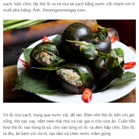
sạch, luộc chín, lấy thịt ốc ra và rửa lại sạch bằng nước cốt chanh với ít
muối pha loãng. Ảnh: 2monngonmoingay.com.
Vỏ ốc rửa sạch, trụng qua nước sôi, để ráo. Băm nhỏ thịt ốc trộn với giò
sống, thịt nạc xay, nấm mèo thái nhỏ và các gia vị cho vừa ăn. Cuốn hỗn
hợp thịt ốc vào trong lá sả, cho vào từng vỏ ốc và đem hấp chín. Dọn ốc
ra đĩa, ăn kèm với tía tô, rau răm và chén nước mắm gừng.