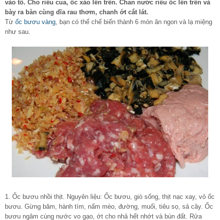
vào tô. Cho riêu cua, ốc xào lên trên. Chan nước riêu ốc lên trên và
bày ra bàn cùng dĩa rau thơm, chanh ớt cắt lát.
Từ
ốc bươu vàng
, bạn có thể chế biến thành 6 món ăn ngon và lạ miệng
như sau.
1. Ốc bươu nhồi thịt. Nguyên liệu: Ốc bươu, giò sống, thịt nạc xay, vỏ ốc
bươu. Gừng băm, hành tím, nấm mèo, đường, muối, tiêu sọ, sả cây. Ốc
bươu ngâm cùng nước vo gạo, ớt cho nhả hết nhớt và bùn đất. Rửa