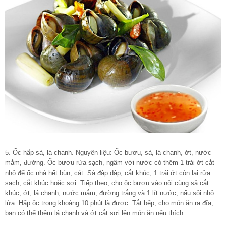
5. Ốc hấp sả, lá chanh. Nguyên liệu: Ốc bươu, sả, lá chanh, ớt, nước
mắm, đường. Ốc bươu rửa sạch, ngâm với nước có thêm 1 trái ớt cắt
nhỏ để ốc nhả hết bùn, cát. Sả đập dập, cắt khúc, 1 trái ớt còn lại rửa
sạch, cắt khúc hoặc sợi. Tiếp theo, cho ốc bươu vào nồi cùng sả cắt
khúc, ớt, lá chanh, nước mắm, đường trắng và 1 lít nước, nấu sôi nhỏ
lửa. Hấp ốc trong khoảng 10 phút là được. Tắt bếp, cho món ăn ra đĩa,
bạn có thể thêm lá chanh và ớt cắt sợi lên món ăn nếu thích.