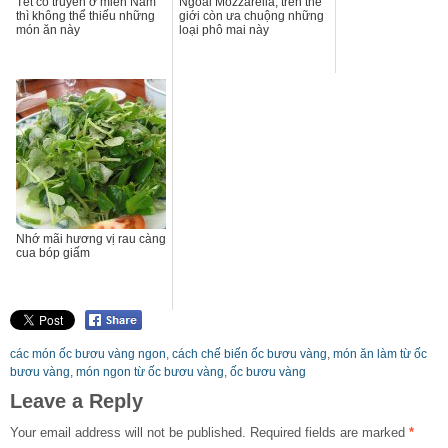
Tết cổ truyền ở miền Nam
Ngoài Mozzarella, trên thế
thì không thể thiếu những
giới còn ưa chuộng những
món ăn này
loại phô mai này
Nhớ mãi hương vị rau càng
cua bóp giấm
các món ốc bươu vàng ngon
,
cách chế biến ốc bươu vàng
,
món ăn làm từ ốc
bươu vàng
,
món ngon từ ốc bươu vàng
,
ốc bươu vàng
Leave a Reply
Your email address will not be published.
Required fields are marked
*