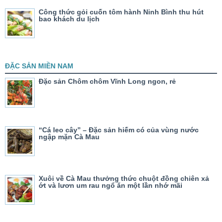
Công thức gỏi cuốn tôm hành Ninh Bình thu hút
bao khách du lịch
ĐẶC SẢN MIỀN NAM
Đặc sản Chôm chôm Vĩnh Long ngon, rẻ
“Cá leo cây” – Đặc sản hiếm có của vùng nước
ngập mặn Cà Mau
Xuôi về Cà Mau thưởng thức chuột đồng chiên xả
ớt và lươn um rau ngổ ăn một lần nhớ mãi