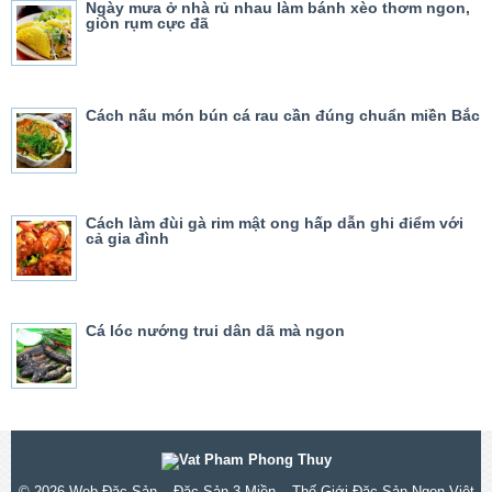
Ngày mưa ở nhà rủ nhau làm bánh xèo thơm ngon,
giòn rụm cực đã
Cách nấu món bún cá rau cần đúng chuẩn miền Bắc
Cách làm đùi gà rim mật ong hấp dẫn ghi điểm với
cả gia đình
Cá lóc nướng trui dân dã mà ngon
© 2026
Web Đặc Sản – Đặc Sản 3 Miền – Thế Giới Đặc Sản Ngon Việt