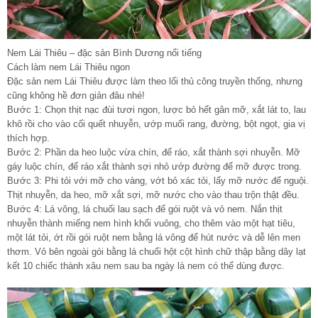
Nem Lái Thiêu – đặc sản Bình Dương nổi tiếng
Cách làm nem Lái Thiêu ngon
Đặc sản nem Lái Thiêu được làm theo lối thủ công truyền thống, nhưng
cũng không hề đơn giản đâu nhé!
Bước 1: Chọn thịt nạc đùi tươi ngon, lược bỏ hết gân mỡ, xắt lát to, lau
khô rồi cho vào cối quết nhuyễn, ướp muối rang, đường, bột ngọt, gia vị
thích hợp.
Bước 2: Phần da heo luộc vừa chín, để ráo, xắt thành sợi nhuyễn. Mỡ
gáy luộc chín, để ráo xắt thành sợi nhỏ ướp đường để mỡ được trong.
Bước 3: Phi tỏi với mỡ cho vàng, vớt bỏ xác tỏi, lấy mỡ nước để nguội.
Thịt nhuyễn, da heo, mỡ xắt sợi, mỡ nước cho vào thau trộn thật đều.
Bước 4: Lá vông, lá chuối lau sạch để gói ruột và vỏ nem. Nắn thịt
nhuyễn thành miếng nem hình khối vuông, cho thêm vào một hạt tiêu,
một lát tỏi, ớt rồi gói ruột nem bằng lá vông để hút nước và dễ lên men
thơm. Vỏ bên ngoài gói bằng lá chuối hột cột hình chữ thập bằng dây lạt
kết 10 chiếc thành xâu nem sau ba ngày là nem có thể dùng được.