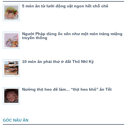
5 món ăn từ lưỡi động vật ngon hết chỗ chê
Người Pháp dùng ốc sên như một món tráng miệng
truyền thống
10 món ăn phải thử ở đất Thổ Nhĩ Kỳ
Nướng thịt heo để làm… “thịt heo khô” ăn Tết
GÓC NẤU ĂN