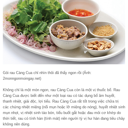
Gỏi rau Càng Cua chỉ nhìn thôi đã thấy ngon rồi (Ảnh:
2monngonmoingay.net)
Không chỉ là một món ngon, rau Càng Cua còn là một vị thuốc bổ. Rau
Càng Cua được biết đến như một loại rau có tác dụng bổ âm huyết,
thanh nhiệt, giải độc, lợi tiểu. Rau Càng Cua rất tốt trong việc chữa trị
các chứng nhiệt miệng (nổi mụn hoặc lỡ miệng do nóng), huyết nhiệt sinh
mụn nhọt, vị nhiệt sinh táo bón, tiểu buốt gắt hoặc đau mỏi cơ khớp do
thời tiết, rau có tính hàn (tính mát) nên người tỳ vị hư hàn đang tiêu chảy
không nên dùng.