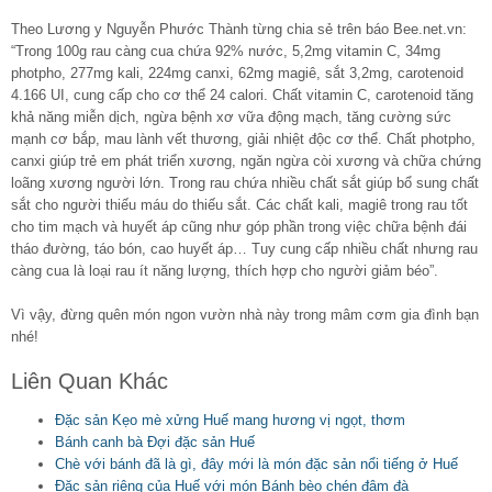
Theo Lương y Nguyễn Phước Thành từng chia sẻ trên báo Bee.net.vn:
“Trong 100g rau càng cua chứa 92% nước, 5,2mg vitamin C, 34mg
photpho, 277mg kali, 224mg canxi, 62mg magiê, sắt 3,2mg, carotenoid
4.166 UI, cung cấp cho cơ thể 24 calori. Chất vitamin C, carotenoid tăng
khả năng miễn dịch, ngừa bệnh xơ vữa động mạch, tăng cường sức
mạnh cơ bắp, mau lành vết thương, giải nhiệt độc cơ thể. Chất photpho,
canxi giúp trẻ em phát triển xương, ngăn ngừa còi xương và chữa chứng
loãng xương người lớn. Trong rau chứa nhiều chất sắt giúp bổ sung chất
sắt cho người thiếu máu do thiếu sắt. Các chất kali, magiê trong rau tốt
cho tim mạch và huyết áp cũng như góp phần trong việc chữa bệnh đái
tháo đường, táo bón, cao huyết áp… Tuy cung cấp nhiều chất nhưng rau
càng cua là loại rau ít năng lượng, thích hợp cho người giảm béo”.
Vì vậy, đừng quên món ngon vườn nhà này trong mâm cơm gia đình bạn
nhé!
Liên Quan Khác
Đặc sản Kẹo mè xửng Huế mang hương vị ngọt, thơm
Bánh canh bà Đợi đặc sản Huế
Chè với bánh đã là gì, đây mới là món đặc sản nổi tiếng ở Huế
Đặc sản riêng của Huế với món Bánh bèo chén đậm đà