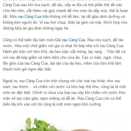
Càng Cua sau khi rửa sạch, để ráo, xếp ra dĩa và trút phần thịt đã xào
chín lên trên, vắt thêm vài giọt chanh để cho món ăn dậy mùi, thế là hoàn
tất. Món
rau Càng Cua trộn
không chỉ dễ làm, lại rất giàu dinh dưỡng và
không kén người ăn. Vị rau hơi chua, thân lại giòn và mát, thích hợp cho
những bữa ăn gia đình những ngày hè.
Cũng có thể biến tấu làm món
Gỏi rau Càng Cua
. Rau rửa sạch, để ráo
nước. Hòa một chút giấm với gia vị nhạt rồi bóp nhẹ với rau Càng Cua.
Hành phi trộn với tôm khô, da heo luộc xắt mỏng, lạc rang… Trộn tất cả
với rau đã bóp giấm và nêm nếm cho vừa ăn. Các vị mặn, ngọt, chua,
lẫn giòn của rau Càng Cua, dai dai của da heo, mềm của tôm khô làm
thành món gỏi ngon đặc biệt.
Ngoài ra, rau Càng Cua còn trộn chung với các loại rau khác như rau
sam, rau thơm… và chấm với nước cá kho hay thịt kho, cũng lại là một
món ăn đặc biệt. Chính vị chua của loại rau này khi chấm với nước kho
mặn sẽ tạo cảm giác ngon miệng và dễ ăn. Rau Càng Cua còn có thể
biến tấu khi xào với tỏi cũng là một món ngon khó cưỡng.