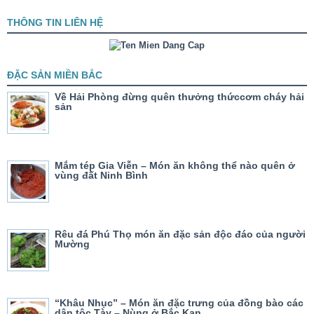
THÔNG TIN LIÊN HỆ
ĐẶC SẢN MIỀN BẮC
Về Hải Phòng đừng quên thưởng thứccơm cháy hải
sản
Mắm tép Gia Viễn – Món ăn không thể nào quên ở
vùng đất Ninh Bình
Rêu đá Phú Thọ món ăn đặc sản độc đáo của người
Mường
“Khâu Nhục” – Món ăn đặc trưng của đồng bào các
dân tộc Tày – Nùng ở Bắc Kạn