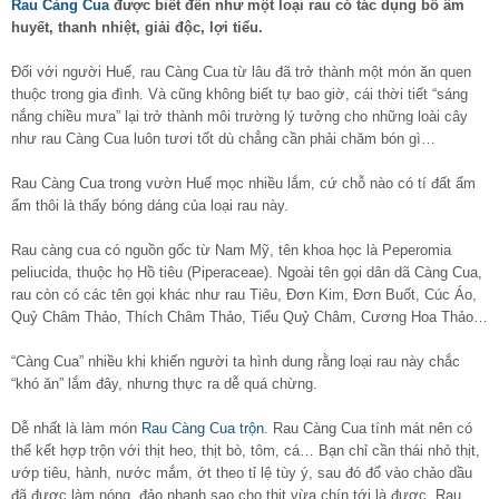
Rau Càng Cua
được biết đến như một loại rau có tác dụng bổ âm
huyết, thanh nhiệt, giải độc, lợi tiểu.
Đối với người Huế, rau Càng Cua từ lâu đã trở thành một món ăn quen
thuộc trong gia đình. Và cũng không biết tự bao giờ, cái thời tiết “sáng
nắng chiều mưa” lại trở thành môi trường lý tưởng cho những loài cây
như rau Càng Cua luôn tươi tốt dù chẳng cần phải chăm bón gì…
Rau Càng Cua trong vườn Huế mọc nhiều lắm, cứ chỗ nào có tí đất ẩm
ẩm thôi là thấy bóng dáng của loại rau này.
Rau càng cua có nguồn gốc từ Nam Mỹ, tên khoa học là Peperomia
peliucida, thuộc họ Hồ tiêu (Piperaceae). Ngoài tên gọi dân dã Càng Cua,
rau còn có các tên gọi khác như rau Tiêu, Đơn Kim, Đơn Buốt, Cúc Áo,
Quỷ Châm Thảo, Thích Châm Thảo, Tiểu Quỷ Châm, Cương Hoa Thảo…
“Càng Cua” nhiều khi khiến người ta hình dung rằng loại rau này chắc
“khó ăn” lắm đây, nhưng thực ra dễ quá chừng.
Dễ nhất là làm món
Rau Càng Cua trộn
. Rau Càng Cua tính mát nên có
thể kết hợp trộn với thịt heo, thịt bò, tôm, cá… Bạn chỉ cần thái nhỏ thịt,
ướp tiêu, hành, nước mắm, ớt theo tỉ lệ tùy ý, sau đó đổ vào chảo dầu
đã được làm nóng, đảo nhanh sao cho thịt vừa chín tới là được. Rau