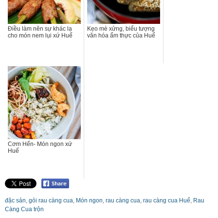
Điều làm nên sự khác lạ
Kẹo mè xửng, biểu tượng
cho món nem lụi xứ Huế
văn hóa ẩm thực của Huế
Cơm Hến- Món ngon xứ
Huế
đặc sản
,
gỏi rau càng cua
,
Món ngon
,
rau càng cua
,
rau càng cua Huế
,
Rau
Càng Cua trộn